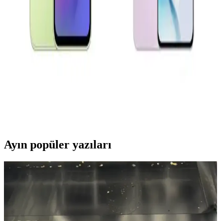
Samsung Galaxy A Serisi Model Seçimi ve Teknik
Özellikler Rehberi
Samsung Galaxy A serisinin teknik detayları ve model seçiminde
dikkat edilmesi gerekenler hakkında kapsamlı bilgiler içerir.
Oppo A54 ve Reno 11 F Karşılaştırması: Hangi
Telefon Sizin İçin Uygun
Oppo A54 ve Reno 11 F modellerinin özelliklerini karşılaştırarak,
uzun pil ömrü, ekran kalitesi ve kamera performansı gibi faktörlerle
en uygun telefonu seçmenize yardımcı oluyoruz.
Ayın popüler yazıları