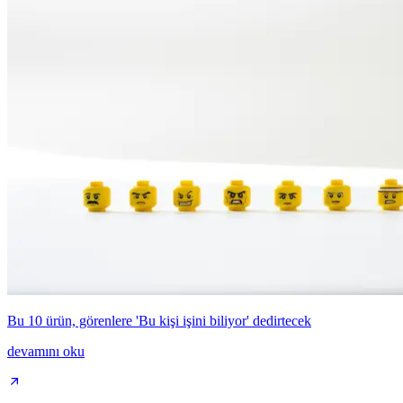
Bu 10 ürün, görenlere 'Bu kişi işini biliyor' dedirtecek
devamını oku