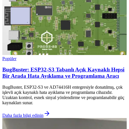
Popüler
BugBuster: ESP32-S3 Tabanlı Açık Kaynaklı Hepsi
Bir Arada Hata Ayıklama ve Programlama Aracı
BugBuster, ESP32-S3 ve AD74416H entegresiyle donatılmış, çok
işlevli açık kaynaklı hata ayıklama ve programlama cihazıdır.
Uzaktan kontrol, esnek sinyal yönlendirme ve programlanabilir güç
kaynakları sunar.
Daha fazla bilgi edinin