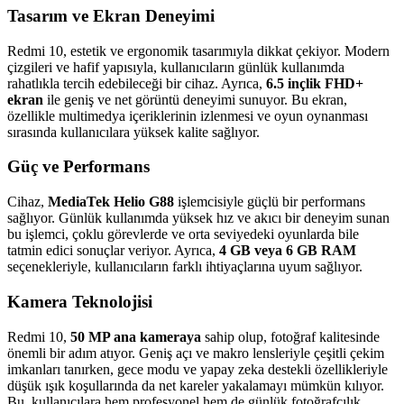
Tasarım ve Ekran Deneyimi
Redmi 10, estetik ve ergonomik tasarımıyla dikkat çekiyor. Modern
çizgileri ve hafif yapısıyla, kullanıcıların günlük kullanımda
rahatlıkla tercih edebileceği bir cihaz. Ayrıca,
6.5 inçlik FHD+
ekran
ile geniş ve net görüntü deneyimi sunuyor. Bu ekran,
özellikle multimedya içeriklerinin izlenmesi ve oyun oynanması
sırasında kullanıcılara yüksek kalite sağlıyor.
Güç ve Performans
Cihaz,
MediaTek Helio G88
işlemcisiyle güçlü bir performans
sağlıyor. Günlük kullanımda yüksek hız ve akıcı bir deneyim sunan
bu işlemci, çoklu görevlerde ve orta seviyedeki oyunlarda bile
tatmin edici sonuçlar veriyor. Ayrıca,
4 GB veya 6 GB RAM
seçenekleriyle, kullanıcıların farklı ihtiyaçlarına uyum sağlıyor.
Kamera Teknolojisi
Redmi 10,
50 MP ana kameraya
sahip olup, fotoğraf kalitesinde
önemli bir adım atıyor. Geniş açı ve makro lensleriyle çeşitli çekim
imkanları tanırken, gece modu ve yapay zeka destekli özellikleriyle
düşük ışık koşullarında da net kareler yakalamayı mümkün kılıyor.
Bu, kullanıcılara hem profesyonel hem de günlük fotoğrafçılık