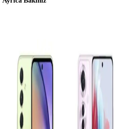
Ayrıca Bakınız
Samsung Galaxy A16 ve A36 Modelleri: Hangi
Kullanıcı İçin Uygun Alternatifler
Samsung Galaxy A16 ve A36 modelleri, farklı ihtiyaçlara uygun
fiyat-performans odaklı akıllı telefonlar. Bu karşılaştırma ile hangi
modelin sizin için daha uygun olduğunu öğrenebilirsiniz.
Samsung Galaxy S23 ve Xiaomi 13 Karşılaştırması:
Performans, Tasarım ve Özellikler
Samsung Galaxy S23 ve Xiaomi 13 modellerinin tasarım,
performans, kamera ve batarya özelliklerini detaylı karşılaştırıyoruz.
Hangi telefon sizin ihtiyaçlarınıza uygun?
Akıllı Telefonların Evrimi ve Gelecekteki Teknolojik
Yenilikler
Günümüzde akıllı telefonlar, gelişmiş kameralar, hızlı işlemciler ve
5G teknolojisiyle yaşamımızı dönüştürüyor. Yapay zeka ve
katlanabilir ekranlar gibi yenilikler, kullanıcı deneyimini