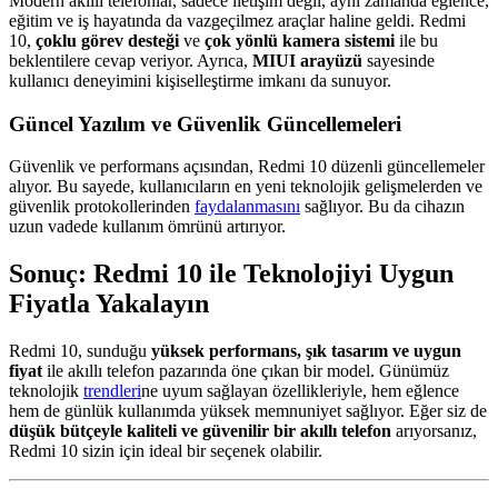
Modern akıllı telefonlar, sadece iletişim değil, aynı zamanda eğlence,
eğitim ve iş hayatında da vazgeçilmez araçlar haline geldi. Redmi
10,
çoklu görev desteği
ve
çok yönlü kamera sistemi
ile bu
beklentilere cevap veriyor. Ayrıca,
MIUI arayüzü
sayesinde
kullanıcı deneyimini kişiselleştirme imkanı da sunuyor.
Güncel Yazılım ve Güvenlik Güncellemeleri
Güvenlik ve performans açısından, Redmi 10 düzenli güncellemeler
alıyor. Bu sayede, kullanıcıların en yeni teknolojik gelişmelerden ve
güvenlik protokollerinden
faydalanmasını
sağlıyor. Bu da cihazın
uzun vadede kullanım ömrünü artırıyor.
Sonuç: Redmi 10 ile Teknolojiyi Uygun
Fiyatla Yakalayın
Redmi 10, sunduğu
yüksek performans, şık tasarım ve uygun
fiyat
ile akıllı telefon pazarında öne çıkan bir model. Günümüz
teknolojik
trendleri
ne uyum sağlayan özellikleriyle, hem eğlence
hem de günlük kullanımda yüksek memnuniyet sağlıyor. Eğer siz de
düşük bütçeyle kaliteli ve güvenilir bir akıllı telefon
arıyorsanız,
Redmi 10 sizin için ideal bir seçenek olabilir.