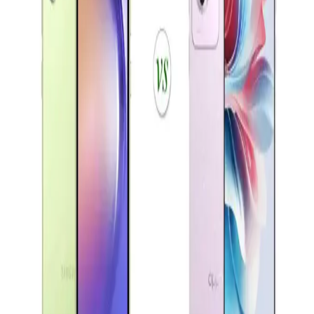
zenginleştiriyor.
Samsung Galaxy A01: Uygun Fiyatlı Giriş Seviyesi
Akıllı Telefonu Özellikleri ve Performansı
Galaxy A01, uygun fiyatı ve temel özellikleriyle giriş seviyesi
kullanıcılar için ideal. 5.7 inç ekran, çift kamera ve 3000 mAh
batarya ile günlük kullanım için uygun bir seçenek.
Akıllı Telefon Seçiminde Ekran, Batarya ve Kamera
Özellikleri Analizi
Bu yazıda Oppo Reno A3 ve Samsung A04e gibi çeşitli akıllı
telefon modellerinin ekran, batarya ve kamera özellikleri
karşılaştırılarak kullanıcıların tercihini etkileyen faktörler inceleniyor.
Xiaomi Redmi 13 ve Samsung Galaxy A16
Karşılaştırması Güncel Özellikler ve Teknolojik
Yaklaşımlar
Xiaomi Redmi 13 ve Samsung Galaxy A16 modellerinin tasarım,
ekran, kamera ve batarya özellikleri karşılaştırılarak güncel
teknolojik gelişmeler özetleniyor.