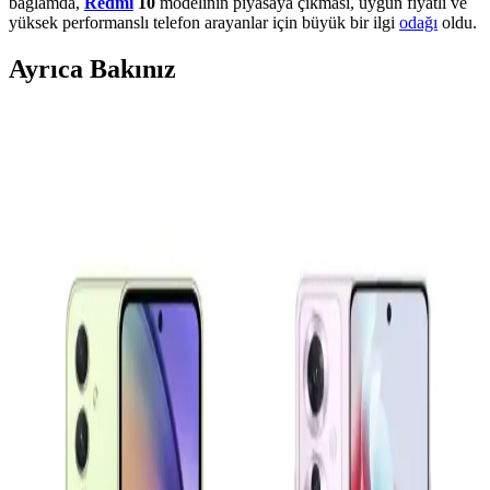
bağlamda,
Redmi
10
modelinin piyasaya çıkması, uygun fiyatlı ve
yüksek performanslı telefon arayanlar için büyük bir ilgi
odağı
oldu.
Ayrıca Bakınız
Samsung Galaxy A16 ve A36 Modelleri: Hangi
Kullanıcı İçin Uygun Alternatifler
Samsung Galaxy A16 ve A36 modelleri, farklı ihtiyaçlara uygun
fiyat-performans odaklı akıllı telefonlar. Bu karşılaştırma ile hangi
modelin sizin için daha uygun olduğunu öğrenebilirsiniz.
Samsung Galaxy S23 ve Xiaomi 13 Karşılaştırması:
Performans, Tasarım ve Özellikler
Samsung Galaxy S23 ve Xiaomi 13 modellerinin tasarım,
performans, kamera ve batarya özelliklerini detaylı karşılaştırıyoruz.
Hangi telefon sizin ihtiyaçlarınıza uygun?
Akıllı Telefonların Evrimi ve Gelecekteki Teknolojik
Yenilikler