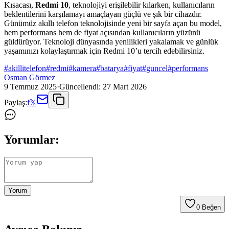
Kısacası,
Redmi 10
, teknolojiyi erişilebilir kılarken, kullanıcıların
beklentilerini karşılamayı amaçlayan güçlü ve şık bir cihazdır.
Günümüz akıllı telefon teknolojisinde yeni bir sayfa açan bu model,
hem performans hem de fiyat açısından kullanıcıların yüzünü
güldürüyor. Teknoloji dünyasında yenilikleri yakalamak ve günlük
yaşamınızı kolaylaştırmak için Redmi 10’u tercih edebilirsiniz.
#
akillitelefon
#
redmi
#
kamera
#
batarya
#
fiyat
#
guncel
#
performans
Osman Görmez
9 Temmuz 2025
·
Güncellendi:
27 Mart 2026
Paylaş:
f
𝕏
Yorumlar:
Yorum
0
Beğen