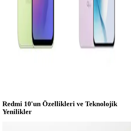
Xiaomi Redmi 13 ve Samsung Galaxy A16 modellerinin tasarım,
ekran, kamera ve batarya özellikleri karşılaştırılarak güncel
teknolojik gelişmeler özetleniyor.
Samsung Galaxy A Serisi Model Seçimi ve Teknik
Özellikler Rehberi
Samsung Galaxy A serisinin teknik detayları ve model seçiminde
dikkat edilmesi gerekenler hakkında kapsamlı bilgiler içerir.
Oppo A54 ve Reno 11 F Karşılaştırması: Hangi
Telefon Sizin İçin Uygun
Oppo A54 ve Reno 11 F modellerinin özelliklerini karşılaştırarak,
uzun pil ömrü, ekran kalitesi ve kamera performansı gibi faktörlerle
en uygun telefonu seçmenize yardımcı oluyoruz.
Redmi 10'un Özellikleri ve Teknolojik
Yenilikler