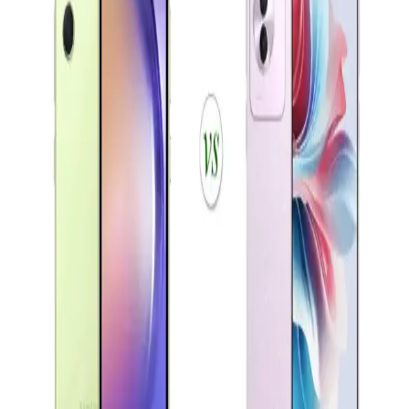
Günümüzde akıllı telefonlar, gelişmiş kameralar, hızlı işlemciler ve
5G teknolojisiyle yaşamımızı dönüştürüyor. Yapay zeka ve
katlanabilir ekranlar gibi yenilikler, kullanıcı deneyimini
zenginleştiriyor.
Samsung Galaxy A01: Uygun Fiyatlı Giriş Seviyesi
Akıllı Telefonu Özellikleri ve Performansı
Galaxy A01, uygun fiyatı ve temel özellikleriyle giriş seviyesi
kullanıcılar için ideal. 5.7 inç ekran, çift kamera ve 3000 mAh
batarya ile günlük kullanım için uygun bir seçenek.
Akıllı Telefon Seçiminde Ekran, Batarya ve Kamera
Özellikleri Analizi
Bu yazıda Oppo Reno A3 ve Samsung A04e gibi çeşitli akıllı
telefon modellerinin ekran, batarya ve kamera özellikleri
karşılaştırılarak kullanıcıların tercihini etkileyen faktörler inceleniyor.
Xiaomi Redmi 13 ve Samsung Galaxy A16
Karşılaştırması Güncel Özellikler ve Teknolojik
Yaklaşımlar