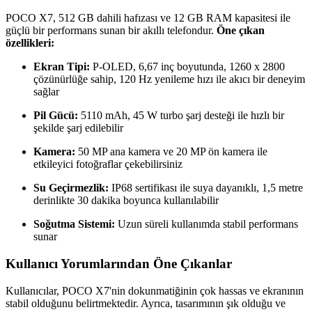
POCO X7, 512 GB dahili hafızası ve 12 GB RAM kapasitesi ile
güçlü bir performans sunan bir akıllı telefondur.
Öne çıkan
özellikleri:
Ekran Tipi:
P-OLED, 6,67 inç boyutunda, 1260 x 2800
çözünürlüğe sahip, 120 Hz yenileme hızı ile akıcı bir deneyim
sağlar
Pil Gücü:
5110 mAh, 45 W turbo şarj desteği ile hızlı bir
şekilde şarj edilebilir
Kamera:
50 MP ana kamera ve 20 MP ön kamera ile
etkileyici fotoğraflar çekebilirsiniz
Su Geçirmezlik:
IP68 sertifikası ile suya dayanıklı, 1,5 metre
derinlikte 30 dakika boyunca kullanılabilir
Soğutma Sistemi:
Uzun süreli kullanımda stabil performans
sunar
Kullanıcı Yorumlarından Öne Çıkanlar
Kullanıcılar, POCO X7'nin dokunmatiğinin çok hassas ve ekranının
stabil olduğunu belirtmektedir. Ayrıca, tasarımının şık olduğu ve