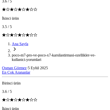
3.6
/
5
İkinci ürün
3.5
/
5
Ana Sayfa
poco-m7-pro-ve-poco-x7-karsilastirmasi-ozellikler-ve-
kullanici-yorumlari
Osman Görmez
·
5 Eylül 2025
En Çok Arananlar
Birinci ürün
3.6
/
5
İkinci ürün