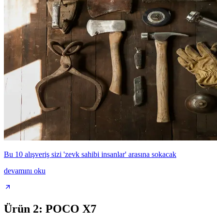
Bu 10 alışveriş sizi 'zevk sahibi insanlar' arasına sokacak
devamını oku
Ürün 2: POCO X7