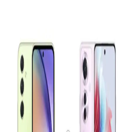
Samsung Galaxy A16 ve A36 Modelleri: Hangi
Kullanıcı İçin Uygun Alternatifler
Samsung Galaxy A16 ve A36 modelleri, farklı ihtiyaçlara uygun
fiyat-performans odaklı akıllı telefonlar. Bu karşılaştırma ile hangi
modelin sizin için daha uygun olduğunu öğrenebilirsiniz.
Samsung Galaxy S23 ve Xiaomi 13 Karşılaştırması:
Performans, Tasarım ve Özellikler
Samsung Galaxy S23 ve Xiaomi 13 modellerinin tasarım,
performans, kamera ve batarya özelliklerini detaylı karşılaştırıyoruz.
Hangi telefon sizin ihtiyaçlarınıza uygun?
Akıllı Telefonların Evrimi ve Gelecekteki Teknolojik
Yenilikler
Günümüzde akıllı telefonlar, gelişmiş kameralar, hızlı işlemciler ve
5G teknolojisiyle yaşamımızı dönüştürüyor. Yapay zeka ve
katlanabilir ekranlar gibi yenilikler, kullanıcı deneyimini
zenginleştiriyor.
Samsung Galaxy A01: Uygun Fiyatlı Giriş Seviyesi