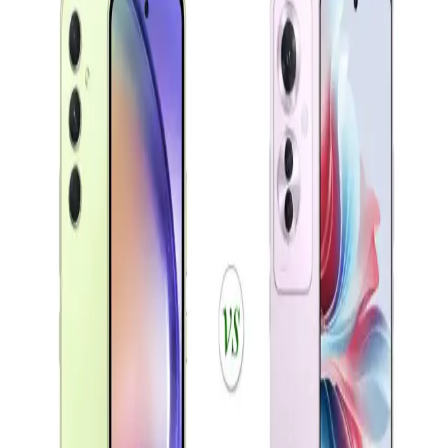
Samsung Galaxy S23 ve Xiaomi 13 modellerinin tasarım,
performans, kamera ve batarya özelliklerini detaylı karşılaştırıyoruz.
Hangi telefon sizin ihtiyaçlarınıza uygun?
Akıllı Telefonların Evrimi ve Gelecekteki Teknolojik
Yenilikler
Günümüzde akıllı telefonlar, gelişmiş kameralar, hızlı işlemciler ve
5G teknolojisiyle yaşamımızı dönüştürüyor. Yapay zeka ve
katlanabilir ekranlar gibi yenilikler, kullanıcı deneyimini
zenginleştiriyor.
Samsung Galaxy A01: Uygun Fiyatlı Giriş Seviyesi
Akıllı Telefonu Özellikleri ve Performansı
Galaxy A01, uygun fiyatı ve temel özellikleriyle giriş seviyesi
kullanıcılar için ideal. 5.7 inç ekran, çift kamera ve 3000 mAh
batarya ile günlük kullanım için uygun bir seçenek.
Akıllı Telefon Seçiminde Ekran, Batarya ve Kamera
Özellikleri Analizi