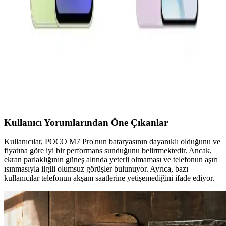
Samsung Galaxy A serisinin teknik detayları ve model seçiminde
dikkat edilmesi gerekenler hakkında kapsamlı bilgiler içerir.
Oppo A54 ve Reno 11 F Karşılaştırması: Hangi
Telefon Sizin İçin Uygun
Oppo A54 ve Reno 11 F modellerinin özelliklerini karşılaştırarak,
uzun pil ömrü, ekran kalitesi ve kamera performansı gibi faktörlerle
en uygun telefonu seçmenize yardımcı oluyoruz.
Kullanıcı Yorumlarından Öne Çıkanlar
Kullanıcılar, POCO M7 Pro'nun bataryasının dayanıklı olduğunu ve
fiyatına göre iyi bir performans sunduğunu belirtmektedir. Ancak,
ekran parlaklığının güneş altında yeterli olmaması ve telefonun aşırı
ısınmasıyla ilgili olumsuz görüşler bulunuyor. Ayrıca, bazı
kullanıcılar telefonun akşam saatlerine yetişemediğini ifade ediyor.