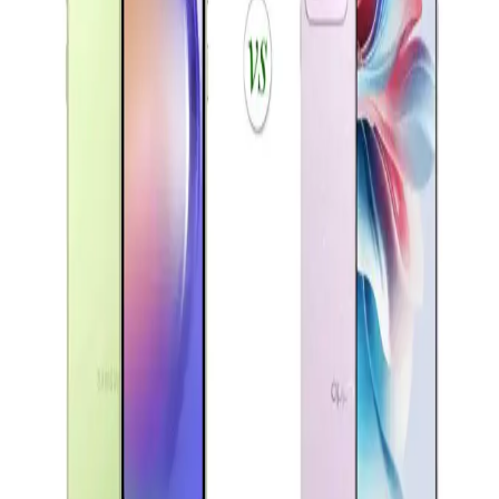
Akıllı Telefonu Özellikleri ve Performansı
Galaxy A01, uygun fiyatı ve temel özellikleriyle giriş seviyesi
kullanıcılar için ideal. 5.7 inç ekran, çift kamera ve 3000 mAh
batarya ile günlük kullanım için uygun bir seçenek.
Akıllı Telefon Seçiminde Ekran, Batarya ve Kamera
Özellikleri Analizi
Bu yazıda Oppo Reno A3 ve Samsung A04e gibi çeşitli akıllı
telefon modellerinin ekran, batarya ve kamera özellikleri
karşılaştırılarak kullanıcıların tercihini etkileyen faktörler inceleniyor.
Xiaomi Redmi 13 ve Samsung Galaxy A16
Karşılaştırması Güncel Özellikler ve Teknolojik
Yaklaşımlar
Xiaomi Redmi 13 ve Samsung Galaxy A16 modellerinin tasarım,
ekran, kamera ve batarya özellikleri karşılaştırılarak güncel
teknolojik gelişmeler özetleniyor.
Samsung Galaxy A Serisi Model Seçimi ve Teknik
Özellikler Rehberi