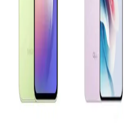
Bu yazıda Oppo Reno A3 ve Samsung A04e gibi çeşitli akıllı
telefon modellerinin ekran, batarya ve kamera özellikleri
karşılaştırılarak kullanıcıların tercihini etkileyen faktörler inceleniyor.
Xiaomi Redmi 13 ve Samsung Galaxy A16
Karşılaştırması Güncel Özellikler ve Teknolojik
Yaklaşımlar
Xiaomi Redmi 13 ve Samsung Galaxy A16 modellerinin tasarım,
ekran, kamera ve batarya özellikleri karşılaştırılarak güncel
teknolojik gelişmeler özetleniyor.
Samsung Galaxy A Serisi Model Seçimi ve Teknik
Özellikler Rehberi
Samsung Galaxy A serisinin teknik detayları ve model seçiminde
dikkat edilmesi gerekenler hakkında kapsamlı bilgiler içerir.
Oppo A54 ve Reno 11 F Karşılaştırması: Hangi
Telefon Sizin İçin Uygun
Oppo A54 ve Reno 11 F modellerinin özelliklerini karşılaştırarak,
uzun pil ömrü, ekran kalitesi ve kamera performansı gibi faktörlerle