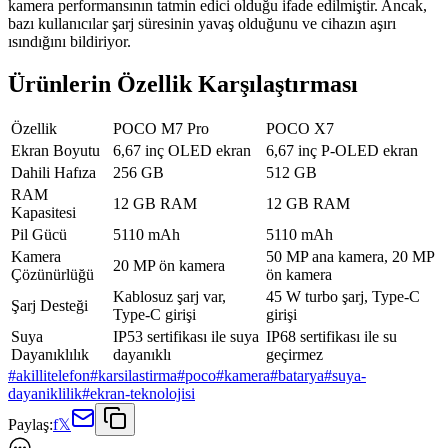
kamera performansının tatmin edici olduğu ifade edilmiştir. Ancak,
bazı kullanıcılar şarj süresinin yavaş olduğunu ve cihazın aşırı
ısındığını bildiriyor.
Ürünlerin Özellik Karşılaştırması
Özellik
POCO M7 Pro
POCO X7
Ekran Boyutu
6,67 inç OLED ekran
6,67 inç P-OLED ekran
Dahili Hafıza
256 GB
512 GB
RAM
12 GB RAM
12 GB RAM
Kapasitesi
Pil Gücü
5110 mAh
5110 mAh
Kamera
50 MP ana kamera, 20 MP
20 MP ön kamera
Çözünürlüğü
ön kamera
Kablosuz şarj var,
45 W turbo şarj, Type-C
Şarj Desteği
Type-C girişi
girişi
Suya
IP53 sertifikası ile suya
IP68 sertifikası ile su
Dayanıklılık
dayanıklı
geçirmez
#
akillitelefon
#
karsilastirma
#
poco
#
kamera
#
batarya
#
suya-
dayaniklilik
#
ekran-teknolojisi
Paylaş:
f
𝕏