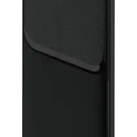
10.000 mAh hafif ve günlük kullanım, 30.000 mAh ise uzun süreli
ve yüksek güç gerektiren ihtiyaçlar için idealdir.
10.000 mAh Taşınabilir Şarj Cihazları: Güncel
Modeller ve Özellikler
Günümüzde 10.000 mAh kapasiteye sahip taşınabilir şarj cihazları,
hızlı şarj, çoklu çıkış ve güvenlik özellikleriyle öne çıkıyor. Farklı
markalar ve fiyat seçenekleriyle ihtiyaçlarınıza uygun modelleri
keşfedin.
Samsung Güvenilir Taşınabilir Şarj Cihazları:
Güven ve Performans Analizi
Samsung’un taşınabilir şarj cihazlarının güvenilirliği ve performansı
hakkında sınırlı bilgi olsa da, marka kalitesi ve teknolojik özellikler
kullanıcıların tercih etmesini sağlıyor.
Enshall 30.000 Mah ve Powerway 20.000 Mah
Powerbank Karşılaştırması ve Kullanıcı Yorumları
Enshall 30.000 Mah ve Powerway 20.000 Mah powerbank
modellerini detaylı karşılaştırıyoruz. Kapasite, hızlı şarj, LED
özellikleri ve kullanıcı yorumlarıyla en uygun seçimi yapmanıza