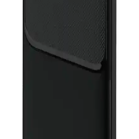
ve yüksek güç gerektiren ihtiyaçlar için idealdir.
10.000 mAh Taşınabilir Şarj Cihazları: Güncel
Modeller ve Özellikler
Günümüzde 10.000 mAh kapasiteye sahip taşınabilir şarj cihazları,
hızlı şarj, çoklu çıkış ve güvenlik özellikleriyle öne çıkıyor. Farklı
markalar ve fiyat seçenekleriyle ihtiyaçlarınıza uygun modelleri
keşfedin.
Samsung Güvenilir Taşınabilir Şarj Cihazları:
Güven ve Performans Analizi
Samsung’un taşınabilir şarj cihazlarının güvenilirliği ve performansı
hakkında sınırlı bilgi olsa da, marka kalitesi ve teknolojik özellikler
kullanıcıların tercih etmesini sağlıyor.
Enshall 30.000 Mah ve Powerway 20.000 Mah
Powerbank Karşılaştırması ve Kullanıcı Yorumları
Enshall 30.000 Mah ve Powerway 20.000 Mah powerbank
modellerini detaylı karşılaştırıyoruz. Kapasite, hızlı şarj, LED
özellikleri ve kullanıcı yorumlarıyla en uygun seçimi yapmanıza