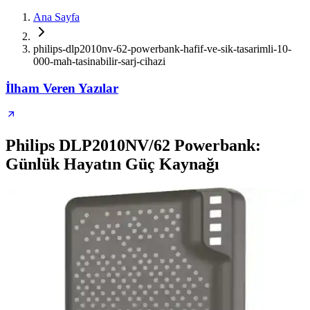
Ana Sayfa
philips-dlp2010nv-62-powerbank-hafif-ve-sik-tasarimli-10-
000-mah-tasinabilir-sarj-cihazi
İlham Veren Yazılar
Philips DLP2010NV/62 Powerbank:
Günlük Hayatın Güç Kaynağı