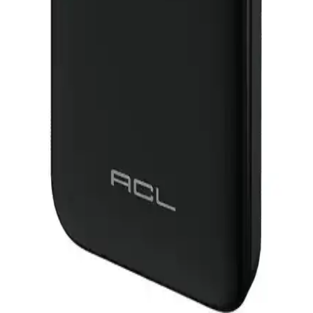
yardımcı oluyoruz.
Samsung Powerbank 10000 mAh: Yüksek Kapasite
ve Güvenilir Taşınabilir Şarj Çözümü
Samsung'un 10000 mAh kapasiteli powerbank'i, hızlı şarj ve
güvenlik özellikleriyle dayanıklı ve taşınabilir, cihazlarınızı her
zaman yanınızda tutmanızı sağlar.
Samsung Powerbank: Yüksek Kapasiteli ve
Güvenilir Taşınabilir Şarj Cihazları
Samsung powerbankler, yüksek kapasite, hızlı şarj ve güvenlik
özellikleriyle günlük ve dış mekan kullanımında ideal, şık ve
dayanıklı taşınabilir enerji çözümleri sunar.
Taşınabilir Şarj Cihazları Acl PW-99 ve Blic BPB4
Karşılaştırması 2023
İki popüler 10.000mAh taşınabilir şarj cihazını detaylı
karşılaştırıyoruz. Kullanıcı deneyimleri ve teknik özellikler ile
hangisinin ihtiyaçlarınıza daha uygun olduğunu öğrenin.