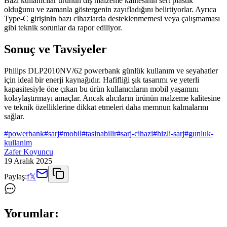
Bazı kullanıcılar ürünün dış malzeme kalitesinin sert plastik
olduğunu ve zamanla göstergenin zayıfladığını belirtiyorlar. Ayrıca
Type-C girişinin bazı cihazlarda desteklenmemesi veya çalışmaması
gibi teknik sorunlar da rapor ediliyor.
Sonuç ve Tavsiyeler
Philips DLP2010NV/62 powerbank günlük kullanım ve seyahatler
için ideal bir enerji kaynağıdır. Hafifliği şık tasarımı ve yeterli
kapasitesiyle öne çıkan bu ürün kullanıcıların mobil yaşamını
kolaylaştırmayı amaçlar. Ancak alıcıların ürünün malzeme kalitesine
ve teknik özelliklerine dikkat etmeleri daha memnun kalmalarını
sağlar.
#
powerbank
#
sarj
#
mobil
#
tasinabilir
#
sarj-cihazi
#
hizli-sarj
#
gunluk-
kullanim
Zafer Koyuncu
19 Aralık 2025
Paylaş:
f
𝕏
Yorumlar: