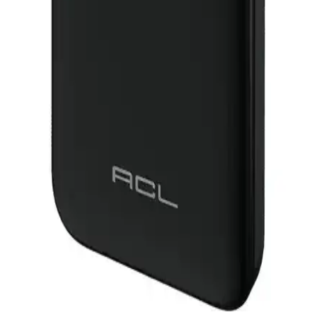
yardımcı oluyoruz.
Samsung Powerbank 10000 mAh: Yüksek Kapasite
ve Güvenilir Taşınabilir Şarj Çözümü
Samsung'un 10000 mAh kapasiteli powerbank'i, hızlı şarj ve
güvenlik özellikleriyle dayanıklı ve taşınabilir, cihazlarınızı her
zaman yanınızda tutmanızı sağlar.
Samsung Powerbank: Yüksek Kapasiteli ve
Güvenilir Taşınabilir Şarj Cihazları
Samsung powerbankler, yüksek kapasite, hızlı şarj ve güvenlik
özellikleriyle günlük ve dış mekan kullanımında ideal, şık ve
dayanıklı taşınabilir enerji çözümleri sunar.
Taşınabilir Şarj Cihazları Acl PW-99 ve Blic BPB4
Karşılaştırması 2023
İki popüler 10.000mAh taşınabilir şarj cihazını detaylı
karşılaştırıyoruz. Kullanıcı deneyimleri ve teknik özellikler ile
hangisinin ihtiyaçlarınıza daha uygun olduğunu öğrenin.