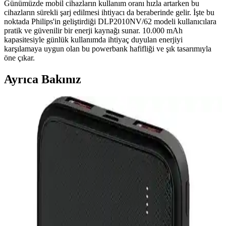
Günümüzde mobil cihazların kullanım oranı hızla artarken bu
cihazların sürekli şarj edilmesi ihtiyacı da beraberinde gelir. İşte bu
noktada Philips'in geliştirdiği DLP2010NV/62 modeli kullanıcılara
pratik ve güvenilir bir enerji kaynağı sunar. 10.000 mAh
kapasitesiyle günlük kullanımda ihtiyaç duyulan enerjiyi
karşılamaya uygun olan bu powerbank hafifliği ve şık tasarımıyla
öne çıkar.
Ayrıca Bakınız
Farklı Kapasitede Powerbank Modelleri ve Seçim
Kriterleri Analizi
Farklı kapasitedeki powerbank modelleri ve seçim kriterleri
hakkında detaylı bilgi. Kullanıcıların ihtiyaçlarına göre en uygun
taşınabilir şarj cihazını seçmelerine yardımcı olur.
Powerbank Seçiminde Kapasite ve Kullanım
Amaçlarına Göre En Uygun Modeller Nasıl Seçilir
Kullanım ihtiyaçlarına uygun powerbank seçimi için kapasite,
taşınabilirlik ve şarj hızı gibi faktörleri göz önünde bulundurun.