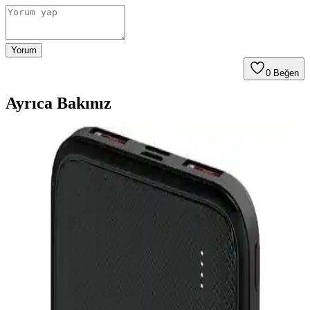
Yorum
0
Beğen
Ayrıca Bakınız
Farklı Kapasitede Powerbank Modelleri ve Seçim
Kriterleri Analizi
Farklı kapasitedeki powerbank modelleri ve seçim kriterleri
hakkında detaylı bilgi. Kullanıcıların ihtiyaçlarına göre en uygun
taşınabilir şarj cihazını seçmelerine yardımcı olur.
Powerbank Seçiminde Kapasite ve Kullanım
Amaçlarına Göre En Uygun Modeller Nasıl Seçilir
Kullanım ihtiyaçlarına uygun powerbank seçimi için kapasite,
taşınabilirlik ve şarj hızı gibi faktörleri göz önünde bulundurun.
10.000 mAh hafif ve günlük kullanım, 30.000 mAh ise uzun süreli