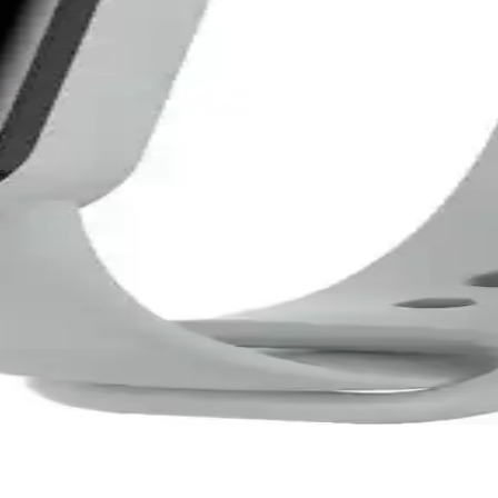
ması ve En İyi Seçenekler
ıklılığı ve kullanıcı yorumlarıyla karşılaştırması. Renk seçenekleri ve ku
rşılaştırması: Tasarım, Özellikler ve Kullanıcı Yorum
r ve kullanıcı yorumlarıyla detaylı karşılaştırması, sağlıklı yaşam ve 
ırması: Özellikler ve Kullanıcı Yorumları
 kullanıcı yorumları detaylı karşılaştırmasıyla en uygun akıllı bilekli
sı: Hangi Akıllı Bileklik Sizin İçin Uygun
ı geri bildirimleriyle detaylı karşılaştırması. Doğru seçimi yapmanız içi
rşılaştırması ve Kullanıcı Yorumları
rdonların özellikleri, dayanıklılığı ve kullanıcı geri bildirimleri de