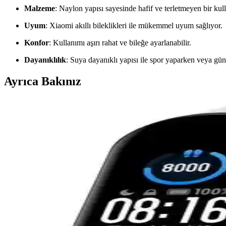
Malzeme
: Naylon yapısı sayesinde hafif ve terletmeyen bir ku
Uyum
: Xiaomi akıllı bileklikleri ile mükemmel uyum sağlıyor.
Konfor
: Kullanımı aşırı rahat ve bileğe ayarlanabilir.
Dayanıklılık
: Suya dayanıklı yapısı ile spor yaparken veya gü
Ayrıca Bakınız
Xiaomi Mi Band 3/4/5/6 İçin En İyi Kordon Seçenekler
Bu makalede Xiaomi Mi Band 3 ve 4 uyumlu silikon kordon ile hasır kum
Xiaomi Band 7 İncelemesi: Arama Sonuçlarında Kısıtl
Xiaomi Band 7 hakkında arama sonuçlarında sınırlı bilgi bulunurken, m
Xiaomi Mi Band 3 ve Mi Band 4 için en iyi yedek kayı
Xiaomi Mi Band 3 ve 4 için silikon ve naylon kayışların özellikleri, d