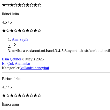
İkinci ürün
4.5
/
5
Ana Sayfa
nezih-case-xiaomi-mi-band-3-4-5-6-uyumlu-hasir-kordon-karsila
Esra Çetiner
·
8 Mayıs 2025
En Çok Arananlar
Kategoriler:
kullanici deneyimi
Birinci ürün
4.7
/
5
İkinci ürün