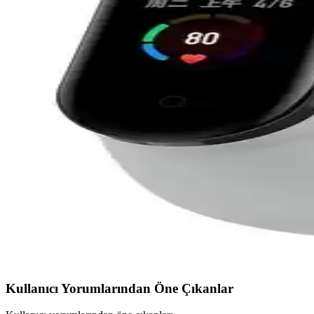
Xiaomi Mi Band 3 ve 4 Uyumlu Kayışların Karşılaştır
Xiaomi Mi Band 3 ve 4 için uyumlu silikon kayışların özellikleri, dayan
Xiaomi Mi Band 7 Pro ve Smart Band 8 Active Pink Ka
Xiaomi Mi Band 7 Pro ve Smart Band 8 Active Pink'in tasarım, özellikle
Amazfit Band 7 ve Xiaomi Smart Band 9 Pro Karşılaşt
Amazfit Band 7 ve Xiaomi Smart Band 9 Pro'nun özellikleri, tasarımı ve
Amazfit Band 7 ve Xiaomi Redmi Band 2 Karşılaştırma
Amazfit Band 7 ve Xiaomi Redmi Band 2'nin tasarım, özellik ve kullanıc
Xiaomi Mi Band 6 ve Mi Band 5 Uyumlu Kordonlar Ka
Bu makalede Xiaomi Mi Band 6 ve Mi Band 5 uyumlu silikon ve dokuma ko
Kullanıcı Yorumlarından Öne Çıkanlar