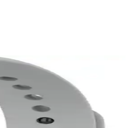
ullanım konforu gibi kriterlerle detaylı analiz sunuyoruz.
leri detaylıca ele alınıyor.
 kayış daha pratik ve uzun ömürlü? Öğrenin.