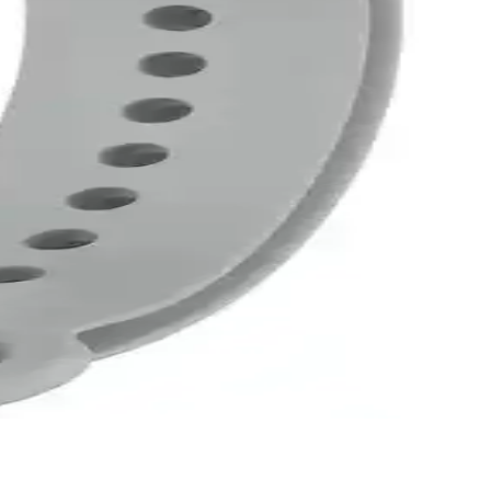
llanım rahatlığıyla ilgili detaylar burada.
ları
spor takibi için en uygun seçeneği belirlemenize yardımcı olur.
ği seçmenize yardımcı oluyor.
n ihtiyaçlara uygun bilgiler içerir.
taylı şekilde inceleniyor.