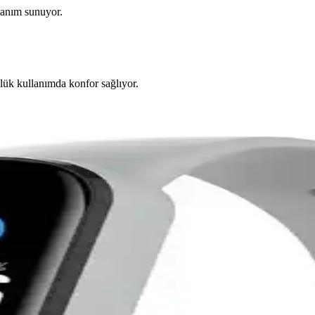
llanım sunuyor.
nlük kullanımda konfor sağlıyor.
i ve Karşılaştırması
aş spor kayışını karşılaştırıyoruz. Malzeme, dayanıklılık, estetik ve k
ı Bilgi ve Legends Salon Hizmetleri
akalede Legends Salon ve Spa’nın saç kesimi, sakal tıraşı ve spa hizmet
şlar ve karşılaştırma
ayanıklılıkları ve kullanıcı yorumlarıyla detaylı karşılaştırması. Hangi