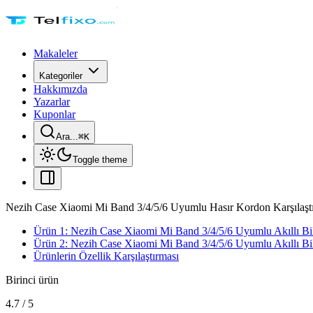
Makaleler
Kategoriler
Hakkımızda
Yazarlar
Kuponlar
Ara...
⌘
K
Toggle theme
Nezih Case Xiaomi Mi Band 3/4/5/6 Uyumlu Hasır Kordon Karşılaştı
Ürün 1: Nezih Case Xiaomi Mi Band 3/4/5/6 Uyumlu Akıllı Bi
Ürün 2: Nezih Case Xiaomi Mi Band 3/4/5/6 Uyumlu Akıllı Bil
Ürünlerin Özellik Karşılaştırması
Birinci ürün
4.7
/
5