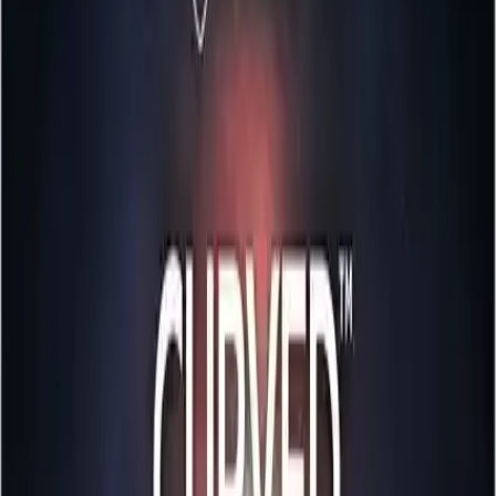
farklı cihazlarla uyumluluğu artırır.
Sonuç ve Değerlendirme
MSI OPTIX G27C7, yüksek performansı, şık tasarımı ve kullanıcı
dostu özellikleriyle öne çıkan bir oyuncu monitörüdür. 165Hz
yenileme hızı ve 1ms tepki süresi ile rekabetçi oyunlarda üstünlük
sağlar. Gelişmiş teknolojiler sayesinde, yırtılma ve takılma gibi
sorunları minimize ederken, göz sağlığını koruyan özellikleriyle
uzun saatler oyun oynamayı mümkün kılar. Renk genişliği ve
kontrast oranı ile de gerçekçi ve canlı görüntüler sunar. Bu
özellikleriyle MSI OPTIX G27C7, oyun tutkunlarının ve
profesyonel kullanıcıların ihtiyaçlarını karşılayacak ideal bir
seçimdir.
Paylaş:
f
𝕏
Yorumlar: