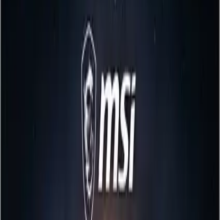
edici görüntü sorunları ortadan kalkar. Panel tipi olarak VA
teknolojisi tercih edilmiştir; bu, yüksek kontrast oranı ve derin
siyahlar ile daha canlı ve gerçekçi görüntüler elde edilmesini sağlar.
Kontrast oranı 3000:1 olan ekran, detay kaybı olmadan karanlık
sahnelerdeki detayları ortaya çıkarır.
Kullanıcı Dostu ve Sağlıklı Tasarım
Göz sağlığını koruyan teknolojiler, uzun oyun seanslarında bile rahat
bir kullanım sunar. Anti-Flicker teknolojisi, ekran titreşimlerini
azaltarak göz yorgunluğunu minimize ederken, mavi ışık azaltma
özelliği, uzun süreli kullanımlarda gözlerinizi korur. Ayrıca, ekranın
VESA uyumluluğu sayesinde çeşitli montaj seçenekleriyle kurulumu
kolaydır.
Çok Yönlü Kullanım ve Çoklu Kurulum
İmkanları
Süper ince tasarımı ve geniş görüş açısı, çok monitörlü kurulumlarda
kullanıcıların tercih ettiği özellikler arasında yer alır. Çoklu ekran
kullanımında ekranlar arasında geçiş yaparken veya büyük ekranlar
kurarken, görüntü kaybı veya renk uyumsuzluğu yaşamadan
sorunsuz bir deneyim sunar. Ayrıca, HDMI ve DisplayPort girişleri,