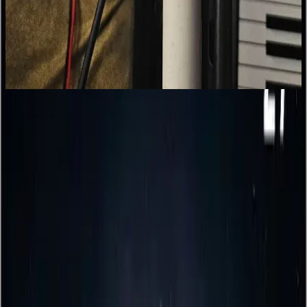
Tasarlama ve Geliştirme Süreci
Evde bulunan malzemelerle yapılan refleks oyunu,
elektromıknatıslar ve ESP32 mikrodenetleyici kullanarak
oyuncunun reflekslerini test eder. Tasarım, işleyiş ve geliştirme
önerileri ele alınmaktadır.
Üstün Performans Özellikleri
Yüksek yenileme hızı ve hızlı tepki süresi, MSI OPTIX G27C7'nin
en büyük avantajlarından biridir. 165Hz yenileme oranı, hareketli
sahnelerde akıcı ve net görüntüler sağlar. Bu özellik, özellikle hızlı
tempolu FPS, yarış ve strateji oyunlarında üstünlük kazandırır.
Ayrıca, 1ms tepki süresi, görüntüdeki yırtılma ve bulanıklık gibi
sorunları minimize eder, böylece daha net ve akıcı bir oyun
deneyimi sunar.
Gelişmiş Teknolojiler ve Görüntü Kalitesi
Gelişmiş FreeSync Premium teknolojisi, ekran ile grafik kartınız
arasında senkronizasyon sağlayarak, görüntüdeki yırtılmaları ve
takılmaları engeller. Bu sayede oyun sırasında ortaya çıkan rahatsız