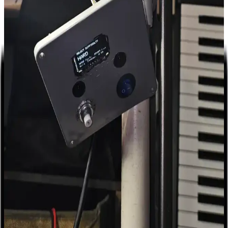
ve Uyumluluk Özellikleri
MSI B360 anakart, Intel 8. ve 9. nesil işlemcilerle uyumlu, DDR4
desteği ve geniş bağlantı seçenekleriyle stabil ve yüksek performans
sunar, oyun ve çoklu görevler için ideal bir seçimdir.
Casper Excalibur E27FVC-E: Yüksek Performanslı
27 inç Kavisli Oyun Monitörü
Casper Excalibur E27FVC-E, 27 inç kavisli ekranı, 300 Hz
yenileme hızı ve 1 ms tepki süresiyle yüksek performans sunar.
Oyun ve profesyonel işler için ideal, HDR10 desteği ve yüksek
parlaklık ile görsel kaliteyi artırır.
HDMI 2.0 Standartları ve Yüksek Kalite Bağlantı
Çözümleri
HDMI 2.0, 18 Gbps hız ve 4K 60Hz desteğiyle yüksek kalite
görüntü ve ses aktarımı sağlar. Uyumlu cihazlar ve gelişmiş
özellikleriyle modern elektronik cihazların vazgeçilmez bağlantı
standardıdır.
Evde Malzemelerle Kendi Refleks Oyununuzu