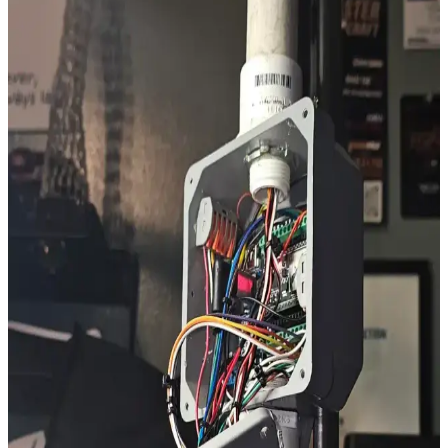
Oyun ve Yaratıcı İşler İçin Güncel ve Güçlü Dizüstü
Bilgisayar Seçenekleri
Günümüzde yüksek işlem gücü ve grafik performansı gerektiren
oyun ve yaratıcı işler için uygun dizüstü bilgisayarlar, güçlü işlemci,
grafik kartı ve yüksek RAM ile yüksek verimlilik sağlar.
Attack Shark R1 ve Razer DeathAdder Essential
Karşılaştırması: Özellikler ve Kullanım Alanları
Attack Shark R1 ve Razer DeathAdder Essential, farklı tasarım ve
performans özellikleriyle öne çıkan iki oyun ve günlük kullanım
faresidir. Ergonomi, hassasiyet ve dayanıklılık açısından
karşılaştırılır.
PlayStation 4 Kontrol Cihazlarının Güncel
Özellikleri ve Teknolojik Gelişmeler
PlayStation 4 kontrol cihazları, kablosuz bağlantı, ergonomik
tasarım, hassas analog çubuklar ve gelişmiş titreşim teknolojisiyle
öne çıkıyor. Güncel modeller, kullanıcıların ihtiyaçlarına uygun
çeşitli özellikler sunar.
MSI B360 Anakart Analizi: Orta Seviye Performans