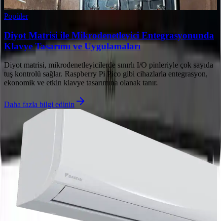
Popüler
Diyot Matrisi ile Mikrodenetleyici Entegrasyonunda
Klavye Tasarımı ve Uygulamaları
Diyot matrisi, mikrodenetleyicilerde sınırlı I/O pinleriyle çok sayıda
tuş kontrolü sağlar. Raspberry Pi Pico gibi cihazlarla entegrasyon,
ekonomik ve etkin klavye tasarımına olanak tanır.
Daha fazla bilgi edinin