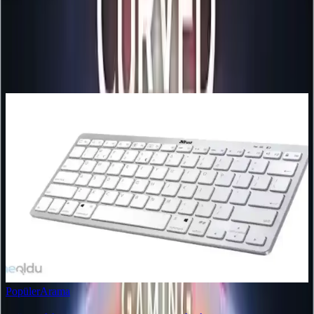
Yorum
0
Beğen
Ayın popüler yazıları
Popüler
Arama