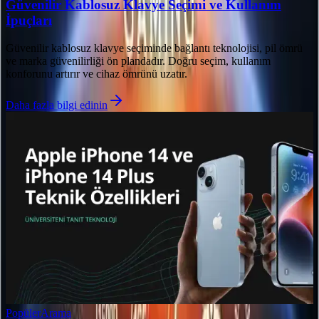
Güvenilir Kablosuz Klavye Seçimi ve Kullanım
İpuçları
Güvenilir kablosuz klavye seçiminde bağlantı teknolojisi, pil ömrü
ve marka güvenilirliği ön plandadır. Doğru seçim, kullanım
konforunu artırır ve cihaz ömrünü uzatır.
Daha fazla bilgi edinin
Popüler
Arama