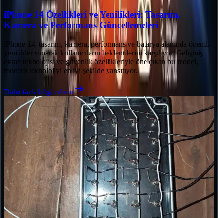
iPhone 14 Özellikleri ve Yenilikleri: Tasarım,
Kamera ve Performans Güncellemeleri
iPhone 14, tasarım, kamera, performans ve batarya alanında önemli
yenilikler sunarak kullanıcıların beklentilerini karşılıyor. Gelişmiş
ekran teknolojisi ve güvenlik özellikleriyle öne çıkan bu model,
modern teknolojiyi en iyi şekilde yansıtıyor.
Daha fazla bilgi edinin