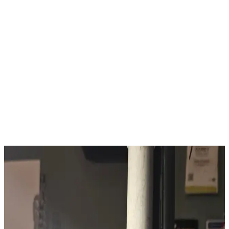
Göz Alıcı Tasarım ve Gelişmiş Özellikler
MSI'nin OPTIX G27C7 modeli, 27 inçlik kavisli ekranıyla dikkat
çekici bir tasarımı beraberinde getiriyor. Bu ekran, 1500R kavisli
yüzeyi sayesinde kullanıcılara daha derin ve gerçekçi bir oyun
deneyimi sunar. İnce çerçevesi ve modern görünümü ile
masaüstünüzde şıklık yaratırken, geniş görüş açısı sayesinde ekranın
her köşesinden renk ve detaylar net bir şekilde görünür. 178° yatay
ve dikey görüş açıları, ekranı farklı açılardan kullananların görüntü
kalitesinden ödün vermemesini sağlar.
Ayrıca Bakınız
ASUS ROG ve RTX 4060 Kombinasyonu: Yüksek
Performanslı Oyun ve Grafik Çözümü
ASUS ROG serisi ve RTX 4060, yüksek performans ve stabilite
sağlayan güçlü bir oyun ve grafik kartı kombinasyonudur. Detaylı
grafikler ve yüksek kare hızlarıyla üstün oyun deneyimi sunar.