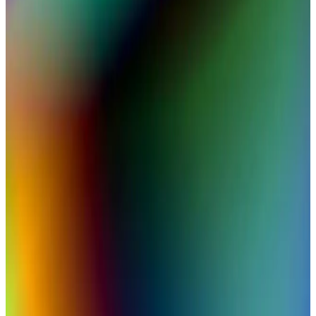
MacBook Pro M2 modeli, 16GB RAM ile yüksek performans ve
çoklu görev desteği sağlayarak profesyonel ve günlük kullanımı
kolaylaştırıyor.
MacBook Air'in Güncel Performans ve Güç
Özellikleri Üzerine Kapsamlı Bir İnceleme
MacBook Air'in yeni M2 çipli modelleri yüksek işlem gücü ve uzun
pil ömrü ile öne çıkıyor. Hafifliği ve gelişmiş grafik performansıyla
çeşitli kullanım alanlarına uygunluk sağlıyor.
Apple M2 İşlemcili MacBook Pro'nun Performans
ve Teknolojik Özellikleri Analizi
Apple'ın M2 işlemcisi, MacBook Pro'nun performansını artırıyor,
yüksek işlem gücü ve enerji verimliliğiyle profesyonel ve günlük
kullanımı yeni seviyelere taşıyor.
MacBook Air M3 Özellikleri ve Teknolojik Yenilikler
Hakkında Kapsamlı Bilgi
Apple'ın yeni MacBook Air M3 modeli, güçlü işlemci, hafif tasarım
ve uzun pil ömrü ile dikkat çekiyor. Günlük ve profesyonel