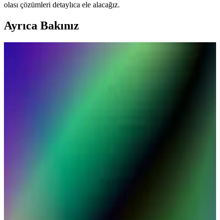
olası çözümleri detaylıca ele alacağız.
Ayrıca Bakınız
MacBook Air için SSD Depolama Seçenekleri ve
Güncel Gelişmeler Hakkında Bilgi
MacBook Air'de SSD depolama seçenekleri, hız, dayanıklılık ve
güncel teknolojik gelişmelerle ilgili detaylar içerir. Bu bilgilerle en
uygun depolama tercihlerini yapabilirsiniz.
MacBook Air’in Hafifliği ve Taşınabilirlik Özellikleri
ile Günlük Kullanımda Avantajlar
MacBook Air, hafif ve şık tasarımıyla taşınabilirliği artırırken yüksek
performans ve uzun pil ömrü sunar. Günlük kullanım ve seyahatler
için ideal olan bu model, dayanıklı yapısı ve gelişmiş özellikleriyle
öne çıkar.
MacBook Pro M2 16GB RAM ile Yüksek
Performans ve Çoklu Görev Yeteneği