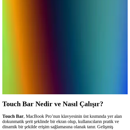
kullanımda yüksek verimlilik sağlıyor.
MacBook Air M4 ve SSD Boyutları: Teknik
Özellikler ve Performans Değerlendirmesi
MacBook Air M4, küçük entegre SSD'leri ve yüksek
performansıyla öne çıkan hafif ve taşınabilir bir dizüstü bilgisayardır.
Yeni nesil Apple silikon çipleri ve gelişmiş soğutma sistemiyle
kullanıcıların beklentilerini karşılar.
MacBook Air M4 ve Gelecekteki Modellerin
Özellikleri ve Teknolojik Gelişmeleri
MacBook Air M4, yüksek performans ve taşınabilirlik sunarken
ısınma sorunlarıyla karşılaşabilir. Apple'ın yeni modeli MacBook
Ultra OLED ve dokunmatik ekran özellikleriyle geliyor.
Touch Bar Nedir ve Nasıl Çalışır?
Touch Bar
, MacBook Pro’nun klavyesinin üst kısmında yer alan
dokunmatik şerit şeklinde bir ekran olup, kullanıcıların pratik ve
dinamik bir şekilde erişim sağlamasına olanak tanır. Gelişmiş