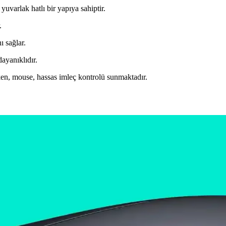
yuvarlak hatlı bir yapıya sahiptir.
.
 sağlar.
dayanıklıdır.
ken, mouse, hassas imleç kontrolü sunmaktadır.
Kişiselleştirilebilir Oyuncu Faresi
e programlanabilir tuşlarıyla oyun ve profesyonel kullanım için ideal y
erler ve Kullanım İpuçları
a detaylı rehber. Ergonomik, sessiz ve taşınabilir seçeneklerle en uygun 
e Kapsamlı Bir Analiz