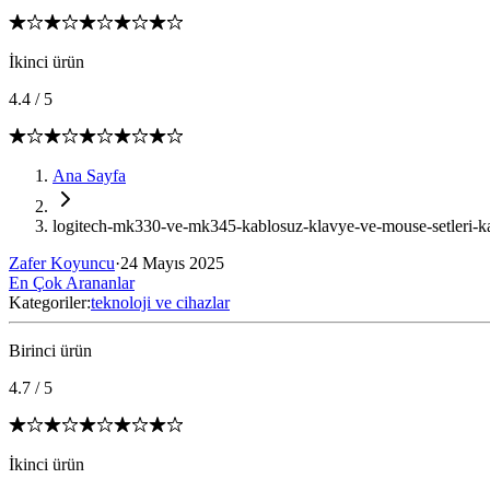
İkinci ürün
4.4
/
5
Ana Sayfa
logitech-mk330-ve-mk345-kablosuz-klavye-ve-mouse-setleri-kar
Zafer Koyuncu
·
24 Mayıs 2025
En Çok Arananlar
Kategoriler:
teknoloji ve cihazlar
Birinci ürün
4.7
/
5
İkinci ürün