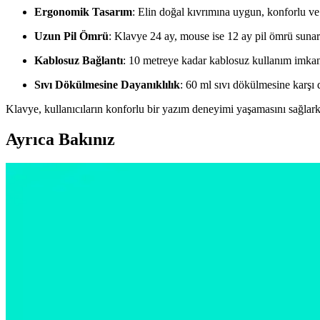
Ergonomik Tasarım
: Elin doğal kıvrımına uygun, konforlu ve 
Uzun Pil Ömrü
: Klavye 24 ay, mouse ise 12 ay pil ömrü sunar
Kablosuz Bağlantı
: 10 metreye kadar kablosuz kullanım imkanı
Sıvı Dökülmesine Dayanıklılık
: 60 ml sıvı dökülmesine karşı 
Klavye, kullanıcıların konforlu bir yazım deneyimi yaşamasını sağlar
Ayrıca Bakınız
Logitech G502 Hero Lightsync: Yüksek Hassasiyetli ve 
Logitech G502 Hero Lightsync, yüksek DPI, kişiselleştirilebilir RGB v
Logitech Kablosuz Fare Seçim Rehberi: Modeller, Krit
Logitech'in çeşitli kablosuz fare modelleri ve seçim kriterleri hakkınd
Logitech Kalemleri ve Tablet Yazma Deneyimi Üzerin