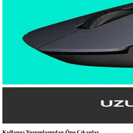
Logitech’in kalemleri ve tabletlerle uyumu, dijital yazma ve çizim alan
Logitech Kablosuz Mouse Seçim Rehberi: Modeller, Öz
Logitech kablosuz mouse modelleri, kullanım amaçlarına göre seçim yap
Logitech M221 ve M171 Kablosuz Mouse Karşılaştırm
Logitech M221 ve M171 modellerinin özelliklerini, kullanıcı yorumlar
Logitech Çoklu Cihaz Kablosuz Klavye Teknolojisi v
Logitech'in çoklu cihaz uyumlu kablosuz klavye modelleri, hızlı geçiş v
Logitech Çoklu Bağlantı Kablosuz Klavye ve Fareleri 
Logitech’in kablosuz klavye ve fareleri, Bluetooth ve Unifying alıcılar 
Ev Kullanımı İçin Logitech Kablosuz Fareleri: Ergo
Ev ortamına uygun Logitech kablosuz fareler ergonomik tasarım, uzun p
Kullanıcı Yorumlarından Öne Çıkanlar