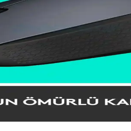
ında sunduğu olanaklar ile kullanıcıların deneyimini nasıl artırıyor, det
ellikler ve Kullanım İpuçları
ma ve özellikleri hakkında kapsamlı rehber. Ergonomik, yüksek DPI ve b
ası ve Seçim Rehberi
ını ve karşılaştırmasını detaylı şekilde inceleyerek en uygun kablosuz
e Kullanım Avantajları
e kullanım kolaylığıyla ofis ve ev ortamında verimliliği artırır, zaman t
ile Esneklik ve Kullanım Kolaylığı
sayesinde çoklu bağlantı imkanı sunar, kullanım kolaylığı ve masa düzeni 
nomik ve Uzun Pil Ömürlü Modeller
il ömrü ve sessiz çalışma özellikleriyle öne çıkar, hareket özgürlüğü s