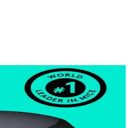
üksek performanslı bir oyuncu faresidir.
fareyi bulun.