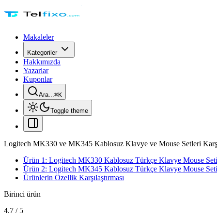
Makaleler
Kategoriler
Hakkımızda
Yazarlar
Kuponlar
Ara...
⌘
K
Toggle theme
Logitech MK330 ve MK345 Kablosuz Klavye ve Mouse Setleri Karşı
Ürün 1: Logitech MK330 Kablosuz Türkçe Klavye Mouse Set
Ürün 2: Logitech MK345 Kablosuz Türkçe Klavye Mouse Set
Ürünlerin Özellik Karşılaştırması
Birinci ürün
4.7
/
5