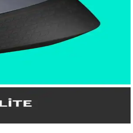
aylar burada.
ağlantı seçenekleriyle ilgili önemli ipuçları içerir.
 mouse seçimine yardımcı olun.
asarrufu sağlar.
sağlar, gelişmiş yazılım desteğiyle kişiselleştirilebilir.
ağlar ve masa düzenini kolaylaştırır.