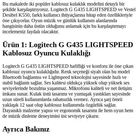
Bu makalede iki popüler kablosuz kulaklık modelini detaylı bir
şekilde karşılaştırıyoruz. Logitech G G435 LIGHTSPEED ve Vestel
Desibel K550, farklı kullanıcı ihtiyaçlarına hitap eden özellikleriyle
öne çıkıyorlar. Oyun müzik ve günlük kullanım alanlarında
hangisinin daha üstün olduğunu anlamak için bu karşılaştırmayı
incelemeniz faydalı olacaktır.
Ürün 1: Logitech G G435 LIGHTSPEED
Kablosuz Oyuncu Kulaklığı
Logitech G G435 LIGHTSPEED hafifliği ve konforu ile öne çıkan
kablosuz oyuncu kulaklığıdır. Renk seçeneği siyah olan bu model
Bluetooth bağlantısı ve Lightspeed teknolojisi sayesinde hızlı ve
stabil bağlantı sağlar. Ses kalitesi oldukça yüksek olup yüksek ses
seviyelerinde bozulma yaşanmaz. Mikrofonu kaliteli ve net iletişim
imkanı sunar. Kulak üstü tasarımı ve yumuşak yastıkları sayesinde
uzun süreli kullanımlarda rahatsızlık vermez. Ayrıca şarj ömrü
yaklaşık 12 saat olup kablosuz kullanımda özgürlük sağlar.
Dayanıklı malzeme yapısı ve ergonomik tasarımı ile hem oyun hem
de müzik dinleme deneyimini üst seviyeye çıkarır.
Ayrıca Bakınız