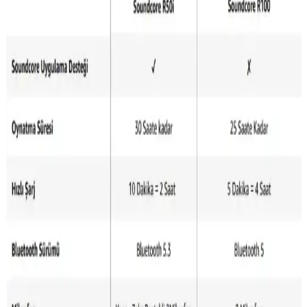
Huawei Freebuds 5i ve Nothing Cmf Buds 2
Karşılaştırması: Ses Kalitesi ve Tasarım Analizi
Huawei Freebuds 5i ve Nothing Cmf Buds 2 kulaklıkların ses
kalitesi, gürültü engelleme, pil ömrü ve tasarım özellikleri detaylı
karşılaştırması.
SoundPEATS T3 Pro ve Xiaomi Redmi Kulaklıklar
Karşılaştırması
Günümüzde kablosuz kulaklıklar popülerlik kazanırken,
SoundPEATS T3 Pro ve Xiaomi Redmi modelleri farklı
özellikleriyle öne çıkıyor. Uzun pil ömrü ve gürültü engelleme gibi
avantajlar sunan bu modeller, kullanıcıların ihtiyaçlarına göre tercih
edilebilir.
JBL Wave Beam ve Samsung Galaxy Buds3
Karşılaştırması: Tasarım, Ses ve Pil Özellikleri
JBL Wave Beam ve Samsung Galaxy Buds3 kablosuz kulaklıkların
tasarım, ses kalitesi, pil ömrü ve bağlantı özellikleri detaylı
karşılaştırması. Hangi modelin sizin ihtiyaçlarınıza daha uygun
olduğunu öğrenin.