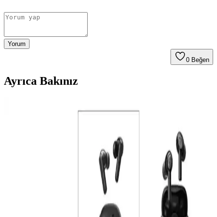
Yorum
0
Beğen
Ayrıca Bakınız
Anker Soundcore R50i Kablosuz Kulaklıkta Uzun
Pil Ömrü ve Yüksek Performans Özellikleri
Anker Soundcore R50i, uzun pil ömrü ve hızlı şarj özellikleriyle öne
çıkan kablosuz kulaklık. Günlük kullanımda yüksek dayanıklılık ve
pratiklik sunar, seyahat ve yoğun kullanımda tercih edilir.
Xiaomi Redmi Buds 6 Play Bağlantı Sorunları ve
Çözüm Yöntemleri Hakkında Kapsamlı Analiz
Xiaomi Redmi Buds 6 Play'in Bluetooth bağlantı sorunları ve
çözüm yolları detaylı şekilde incelenerek, kullanıcıların deneyimini