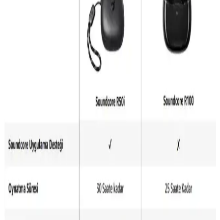
geliştirmeye yönelik öneriler sunuluyor.
Razer Blackshark V2 Hyperspeed ve SteelSeries
Arctis 7+ Kablosuz Kulaklık Karşılaştırması
Razer Blackshark V2 Hyperspeed ve SteelSeries Arctis 7+
kulaklıkların özellikleri, kullanıcı yorumları ve performanslarıyla
ilgili kapsamlı karşılaştırma. Oyun ve ses deneyiminizi geliştirecek
detaylar burada.
Huawei Freebuds 5i ve Nothing Cmf Buds 2
Karşılaştırması: Ses Kalitesi ve Tasarım Analizi
Huawei Freebuds 5i ve Nothing Cmf Buds 2 kulaklıkların ses
kalitesi, gürültü engelleme, pil ömrü ve tasarım özellikleri detaylı
karşılaştırması.
SoundPEATS T3 Pro ve Xiaomi Redmi Kulaklıklar
Karşılaştırması
Günümüzde kablosuz kulaklıklar popülerlik kazanırken,
SoundPEATS T3 Pro ve Xiaomi Redmi modelleri farklı
özellikleriyle öne çıkıyor. Uzun pil ömrü ve gürültü engelleme gibi