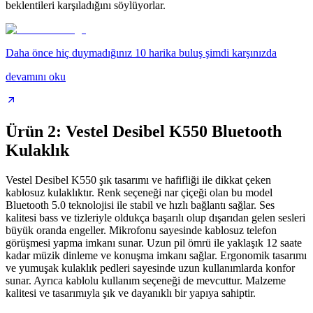
beklentileri karşıladığını söylüyorlar.
Daha önce hiç duymadığınız 10 harika buluş şimdi karşınızda
devamını oku
Ürün 2: Vestel Desibel K550 Bluetooth
Kulaklık
Vestel Desibel K550 şık tasarımı ve hafifliği ile dikkat çeken
kablosuz kulaklıktır. Renk seçeneği nar çiçeği olan bu model
Bluetooth 5.0 teknolojisi ile stabil ve hızlı bağlantı sağlar. Ses
kalitesi bass ve tizleriyle oldukça başarılı olup dışarıdan gelen sesleri
büyük oranda engeller. Mikrofonu sayesinde kablosuz telefon
görüşmesi yapma imkanı sunar. Uzun pil ömrü ile yaklaşık 12 saate
kadar müzik dinleme ve konuşma imkanı sağlar. Ergonomik tasarımı
ve yumuşak kulaklık pedleri sayesinde uzun kullanımlarda konfor
sunar. Ayrıca kablolu kullanım seçeneği de mevcuttur. Malzeme
kalitesi ve tasarımıyla şık ve dayanıklı bir yapıya sahiptir.