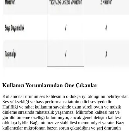
Apple Kablosuz Kulaklık 2. Nesil Özellikleri ve
Kullanım Deneyimi
Apple 2. nesil kablosuz kulaklık, gelişmiş gürültü engelleme ve
uzun pil ömrü ile günlük ve spor aktivitelerine uygun yüksek
performans sunar.
Anker R50i ve Lenovo LP1 Kablosuz Kulaklıkların
Özellikleri ve Karşılaştırması
Anker R50i ve Lenovo LP1 kablosuz kulaklıkların temel özellikleri,
performans ve kullanıcı deneyimleri hakkında bilinmesi gerekenler.
Kullanıcı Yorumlarından Öne Çıkanlar
Kullanıcılar ürünün ses kalitesinin oldukça iyi olduğunu belirtiyorlar.
Ses yüksekliği ve bass performansı tatmin edici seviyededir.
Hafifliği ve rahat kullanımı sayesinde uzun süreli oyun ve müzik
dinleme sırasında rahatsızlık yaşanmaz. Mikrofon kalitesi net ve
gürültü önleme özelliği bulunmuyor, ancak genel iletişim kalitesi
oldukça iyidir. Bağlantı hızı ve stabilitesi memnuniyet yaratır. Bazı
kullanıcılar mikrofonun bazen sorun çıkardığını ve şarj ömrünün