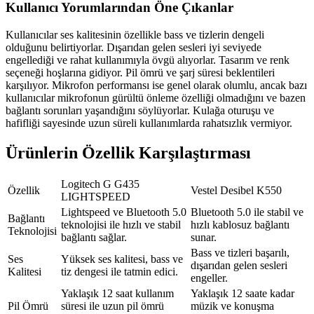
Kullanıcı Yorumlarından Öne Çıkanlar
Kullanıcılar ses kalitesinin özellikle bass ve tizlerin dengeli
olduğunu belirtiyorlar. Dışarıdan gelen sesleri iyi seviyede
engellediği ve rahat kullanımıyla övgü alıyorlar. Tasarım ve renk
seçeneği hoşlarına gidiyor. Pil ömrü ve şarj süresi beklentileri
karşılıyor. Mikrofon performansı ise genel olarak olumlu, ancak bazı
kullanıcılar mikrofonun gürültü önleme özelliği olmadığını ve bazen
bağlantı sorunları yaşandığını söylüyorlar. Kulağa oturuşu ve
hafifliği sayesinde uzun süreli kullanımlarda rahatsızlık vermiyor.
Ürünlerin Özellik Karşılaştırması
Logitech G G435
Özellik
Vestel Desibel K550
LIGHTSPEED
Lightspeed ve Bluetooth 5.0
Bluetooth 5.0 ile stabil ve
Bağlantı
teknolojisi ile hızlı ve stabil
hızlı kablosuz bağlantı
Teknolojisi
bağlantı sağlar.
sunar.
Bass ve tizleri başarılı,
Ses
Yüksek ses kalitesi, bass ve
dışarıdan gelen sesleri
Kalitesi
tiz dengesi ile tatmin edici.
engeller.
Yaklaşık 12 saat kullanım
Yaklaşık 12 saate kadar
Pil Ömrü
süresi ile uzun pil ömrü
müzik ve konuşma