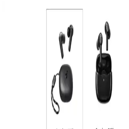
Anker Soundcore R50i Kablosuz Kulaklıkta Uzun
Pil Ömrü ve Yüksek Performans Özellikleri
Anker Soundcore R50i, uzun pil ömrü ve hızlı şarj özellikleriyle öne
çıkan kablosuz kulaklık. Günlük kullanımda yüksek dayanıklılık ve
pratiklik sunar, seyahat ve yoğun kullanımda tercih edilir.
Xiaomi Redmi Buds 6 Play Bağlantı Sorunları ve
Çözüm Yöntemleri Hakkında Kapsamlı Analiz
Xiaomi Redmi Buds 6 Play'in Bluetooth bağlantı sorunları ve
çözüm yolları detaylı şekilde incelenerek, kullanıcıların deneyimini
geliştirmeye yönelik öneriler sunuluyor.
Razer Blackshark V2 Hyperspeed ve SteelSeries
Arctis 7+ Kablosuz Kulaklık Karşılaştırması
Razer Blackshark V2 Hyperspeed ve SteelSeries Arctis 7+
kulaklıkların özellikleri, kullanıcı yorumları ve performanslarıyla
ilgili kapsamlı karşılaştırma. Oyun ve ses deneyiminizi geliştirecek
detaylar burada.