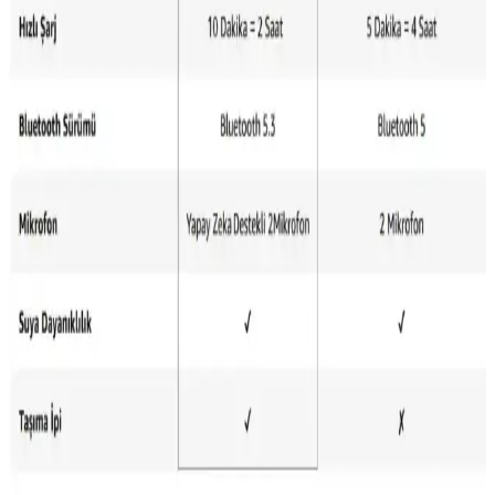
avantajlar sunan bu modeller, kullanıcıların ihtiyaçlarına göre tercih
edilebilir.
JBL Wave Beam ve Samsung Galaxy Buds3
Karşılaştırması: Tasarım, Ses ve Pil Özellikleri
JBL Wave Beam ve Samsung Galaxy Buds3 kablosuz kulaklıkların
tasarım, ses kalitesi, pil ömrü ve bağlantı özellikleri detaylı
karşılaştırması. Hangi modelin sizin ihtiyaçlarınıza daha uygun
olduğunu öğrenin.
Apple Kablosuz Kulaklık 2. Nesil Özellikleri ve
Kullanım Deneyimi
Apple 2. nesil kablosuz kulaklık, gelişmiş gürültü engelleme ve
uzun pil ömrü ile günlük ve spor aktivitelerine uygun yüksek
performans sunar.
Anker R50i ve Lenovo LP1 Kablosuz Kulaklıkların
Özellikleri ve Karşılaştırması
Anker R50i ve Lenovo LP1 kablosuz kulaklıkların temel özellikleri,
performans ve kullanıcı deneyimleri hakkında bilinmesi gerekenler.