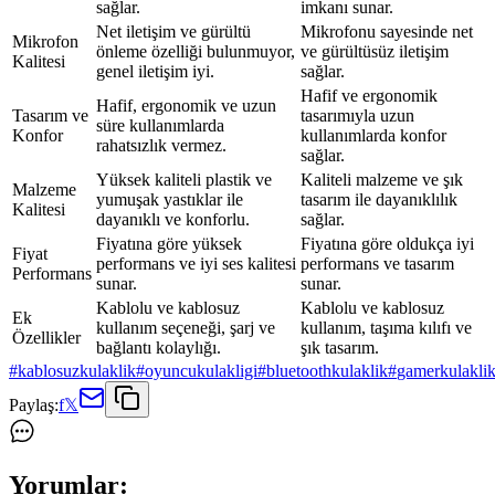
sağlar.
imkanı sunar.
Net iletişim ve gürültü
Mikrofonu sayesinde net
Mikrofon
önleme özelliği bulunmuyor,
ve gürültüsüz iletişim
Kalitesi
genel iletişim iyi.
sağlar.
Hafif ve ergonomik
Hafif, ergonomik ve uzun
Tasarım ve
tasarımıyla uzun
süre kullanımlarda
Konfor
kullanımlarda konfor
rahatsızlık vermez.
sağlar.
Yüksek kaliteli plastik ve
Kaliteli malzeme ve şık
Malzeme
yumuşak yastıklar ile
tasarım ile dayanıklılık
Kalitesi
dayanıklı ve konforlu.
sağlar.
Fiyatına göre yüksek
Fiyatına göre oldukça iyi
Fiyat
performans ve iyi ses kalitesi
performans ve tasarım
Performans
sunar.
sunar.
Kablolu ve kablosuz
Kablolu ve kablosuz
Ek
kullanım seçeneği, şarj ve
kullanım, taşıma kılıfı ve
Özellikler
bağlantı kolaylığı.
şık tasarım.
#
kablosuzkulaklik
#
oyuncukulakligi
#
bluetoothkulaklik
#
gamerkulakli
Paylaş:
f
𝕏
Yorumlar: