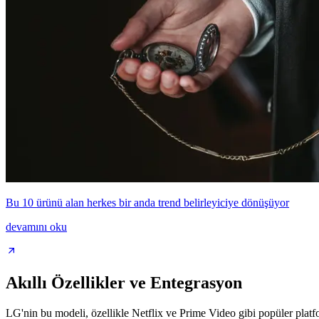
Bu 10 ürünü alan herkes bir anda trend belirleyiciye dönüşüyor
devamını oku
Akıllı Özellikler ve Entegrasyon
LG'nin bu modeli, özellikle Netflix ve Prime Video gibi popüler platform