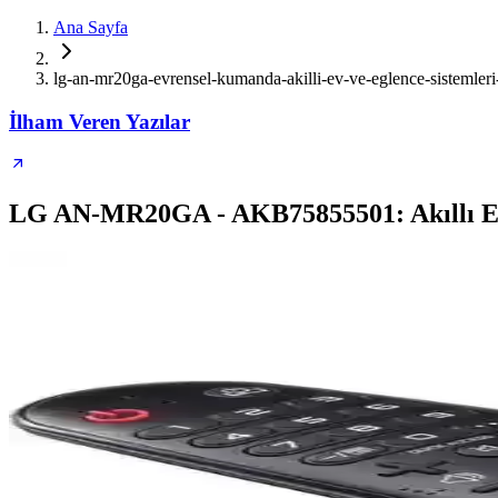
Ana Sayfa
lg-an-mr20ga-evrensel-kumanda-akilli-ev-ve-eglence-sistemleri
İlham Veren Yazılar
LG AN-MR20GA - AKB75855501: Akıllı Ev