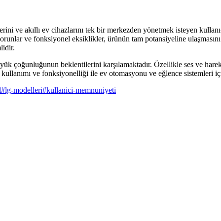
ve akıllı ev cihazlarını tek bir merkezden yönetmek isteyen kullanıcıl
orunlar ve fonksiyonel eksiklikler, ürünün tam potansiyeline ulaşmasını 
idir.
ük çoğunluğunun beklentilerini karşılamaktadır. Özellikle ses ve hareke
 kullanımı ve fonksiyonelliği ile ev otomasyonu ve eğlence sistemleri için
l
#
lg-modelleri
#
kullanici-memnuniyeti