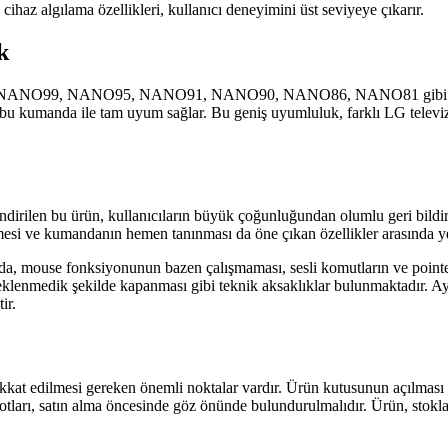
cihaz algılama özellikleri, kullanıcı deneyimini üst seviyeye çıkarır.
k
eri NANO99, NANO95, NANO91, NANO90, NANO86, NANO81 gibi çeşit
manda ile tam uyum sağlar. Bu geniş uyumluluk, farklı LG televizyon
ndirilen bu ürün, kullanıcıların büyük çoğunluğundan olumlu geri bildi
nmesi ve kumandanın hemen tanınması da öne çıkan özellikler arasında yer
ında, mouse fonksiyonunun bazen çalışmaması, sesli komutların ve pointe
lenmedik şekilde kapanması gibi teknik aksaklıklar bulunmaktadır. Ayrı
ir.
kat edilmesi gereken önemli noktalar vardır. Ürün kutusunun açılması ve
tları, satın alma öncesinde göz önünde bulundurulmalıdır. Ürün, stokl