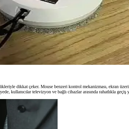
e Gelecek Trendleri
eri, enerji tasarrufu, güvenlik ve kişiselleştirilmiş deneyimler sunarak 
ernatif Çözümler
ikleriyle akıllı televizyonlar, evde sinema deneyimini ve kullanıcı konf
zlikte Yeni Dönem Başlıyor
 ve akıllı navigasyonla etkili temizlik sağlar, kullanıcı dostu özellikleri
ikleriyle dikkat çeker. Mouse benzeri kontrol mekanizması, ekran üzeri
ede, kullanıcılar televizyon ve bağlı cihazlar arasında rahatlıkla geçiş y