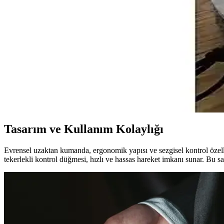
Akıllı Ev ve Eğlence Sistemleri: Güncel Teknolojiler v
Modern yaşamın vazgeçilmezleri haline gelen akıllı ev ve eğlence sisteml
Akıllı Televizyonlarda En Güncel Teknolojiler ve Alt
Gelişmiş ekran teknolojileri, yapay zeka entegrasyonu ve bağlantı özell
Xiaomi'nin Gelişmiş Ev Temizleme Robotlarıyla Temi
Xiaomi'nin gelişmiş ev temizleme robotları, yüksek hassasiyetli sensörler
Tasarım ve Kullanım Kolaylığı
Evrensel uzaktan kumanda, ergonomik yapısı ve sezgisel kontrol özell
tekerlekli kontrol düğmesi, hızlı ve hassas hareket imkanı sunar. Bu say