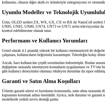
kullanımı, cihazın diğer akıllı ev ürünleriyle entegrasyonu ve otomatik 
Uyumlu Modeller ve Teknolojik Uyumlulu
Ürün, OLED serileri ZX, WX, GX, CX ve BX ile NanoCell seril
UN85, UN81, UN80, UN74, UN73 ve UN71 serisi televizyonlar da bu ku
kontrol edebilmesine olanak tanır.
Performans ve Kullanıcı Yorumları
Genel olarak 4.1 puanlık yüksek bir kullanıcı memnuniyeti ile değerle
çalışması, kullanıcıların beğenisini kazanmıştır. Tekerleğin kolay dö
Ancak, bazı kullanıcılar çeşitli sorunlardan bahsetmiştir. Bunlar aras
değiştirme sırasında istenmeyen komutların uygulanması ve TV'nin bek
gibi kullanıcı deneyimini olumsuz etkileyen durumlar da rapor edilmişt
Garanti ve Satın Alma Koşulları
Ürünün garanti süresi ve kurulumu konusunda, satın alma sırasında dik
kapsamını korumak adına önemlidir. Ayrıca, stok durumu ve garanti no
modellerde yetkili servis desteği şarttır.