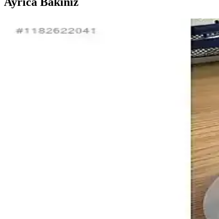
Ayrıca Bakınız
Uygun Fiyatlı ve İşlevsel Teknolojik Aletler: En İyi 
10-50 dolar arası uygun fiyatlı teknolojik aletler, mutfaktan seyaha
Hava Valfleri ve Teknolojik Gelişmeler Endüstri ve
Hava valfleri, elektronik ve teknolojik gelişmelerle daha hassas, dayan
Wyze Akıllı Telefon ve Güvenlik Cihazlarıyla Perfo
Wyze, uygun fiyatlı ve fonksiyonel akıllı cihazlar sunarak, performa
Akıllı Ev Aydınlatma Otomasyonunda Işık Sensörleri
Gelişen teknolojilerle akıllı evlerde otomatik ışık sensörleri enerji tas
Çok İşlevli Akıllı Ev Kontrol Cihazları: Modern Evle
Gelişen ev otomasyonu teknolojileri, çok işlevli akıllı ev kontrol cihaz