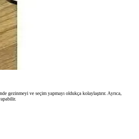
yaşam kalitenizi artırır.
orunu artırıyor.
 ve enerji verimliliğiyle öne çıkar.
nde gezinmeyi ve seçim yapmayı oldukça kolaylaştırır. Ayrıca,
apabilir.