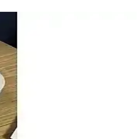
u gadget'lar ekonomik ve dayanıklı seçenekler olarak öne çıkıyor.
omasyonunu güçlendiriyor.
unar.
k aydınlatma sağlıyor.
la yaşam kalitenizi yükseltin.