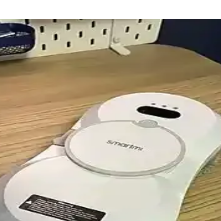
Düşük Maliyetli Gadget Seçenekleri
te, ev otomasyonundan günlük kullanıma kadar pratik çözümler sunuyor. B
 Ev Otomasyonundaki Rolü
ıklı ve enerji tasarruflu hale geliyor. Bu gelişmeler, endüstri ve ev ot
rmans ve Tasarım Dengesini Yakalamak
ns ve tasarım dengesini sağlayan güvenlik ve ev otomasyonu çözümleri s
nin Rolü ve Avantajları
arrufu ve konforu artırıyor, ortam ışığı ve hareketleri algılayarak otomati
rde Konfor ve Güvenlik Artırıcı Teknoloji
larıyla enerji verimliliği ve güvenliği artırıyor. Merkezi kontrol imkanıy