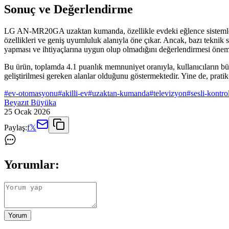
Sonuç ve Değerlendirme
LG AN-MR20GA uzaktan kumanda, özellikle evdeki eğlence sistemlerini 
özellikleri ve geniş uyumluluk alanıyla öne çıkar. Ancak, bazı teknik s
yapması ve ihtiyaçlarına uygun olup olmadığını değerlendirmesi öneml
Bu ürün, toplamda 4.1 puanlık memnuniyet oranıyla, kullanıcıların büy
geliştirilmesi gereken alanlar olduğunu göstermektedir. Yine de, pratik
#
ev-otomasyonu
#
akilli-ev
#
uzaktan-kumanda
#
televizyon
#
sesli-kontro
Beyazıt Büyüka
25 Ocak 2026
Paylaş:
f
𝕏
Yorumlar:
Yorum