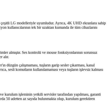
li LG modelleriyle uyumludur. Ayrıca, 4K UHD ekranlara sahip
 kullanıcılarının tek bir uzaktan kumanda ile tüm cihazlarını
rimler almıştır. Ses kontrolü ve mouse fonksiyonlarının sorunsuz
 alır.
r'ın düzgün çalışmaması, tuşların garip sesler çıkarması, kanal
ca, sesli komutların kullanılamaması veya tuşların işlevsiz kalması
 kurulum işleminin yetkili servisler tarafından yapılması, garanti
arda 50 adetten az sayıda bulunmakta olup, kurulum gerektiren