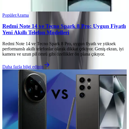
Popüler
Arama
Redmi Note 14 ve Tecno Spark 8 Pro: Uygun Fiyatlı
Yeni Akıllı Telefon Modelleri
Redmi Note 14 ve Tecno Spark 8 Pro, uygun fiyatlı ve yüksek
performanslı akıllı telefonlar olarak dikkat çekiyor. Geniş ekran, iyi
kamera ve uzun pil ömrü gibi özellikler ön plana çıkıyor.
Daha fazla bilgi edinin