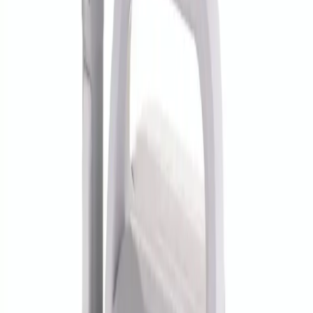
kullanıcı dostu özellikleriyle öne çıkar. Güçlü emiş gücü, hijyenik su
ve kirli su tankları, pratik tasarımı ve estetik görünümüyle evinizde
vazgeçilmez bir yardımcı olur. Müşteri memnuniyeti yüksek olan bu
ürün, uzun vadeli kullanım ve üstün temizlik performansı arayanlar
için ideal seçimdir.
Fiyat Bilgileri
Farklı platformlardaki fiyat trendleri
🛒
Hepsiburada
🛍️
Trendyol
Seçili Platform:
Trendyol
ℹ️ Sadece Trendyol'da fiyat mevcut
Gün başına
✗
Hafta başına
✗
Ay başına
✗
Yıl başına
Yıl Başına Fiyatlar
Min Fiyat
3969.00
TL
Max Fiyat