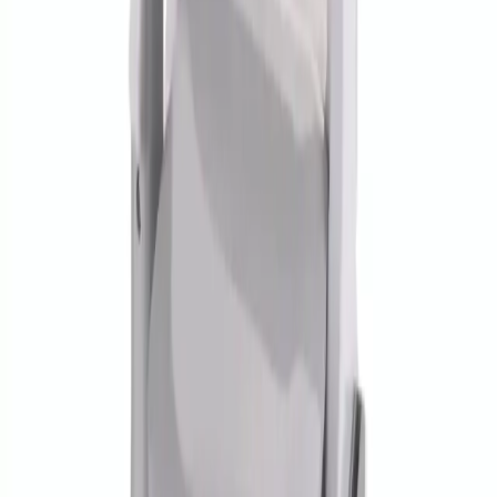
3969.00
TL
Min İndirim
0.0
%
Max İndirim
0.0
%
Product ID:
kiwi-kcc-4320-hali-ve-koltuk-temizleme-makinesi-
detayli-inceleme-ve-ozellikler
Tarih:
2026-08-07
Paylaş:
f
𝕏
Yorumlar:
Yorum