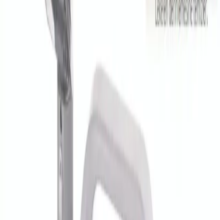
Üstün Temizlik Performansı
Kullanıcılar, cihazın çok iyi çekim gücü ve derinlemesine temizlik
sağladığını ifade etmektedir. Özellikle, kir ve lekeleri kolayca
çıkarma yeteneği övgü almıştır. "Siyah suyun çıkması" ve "lekeleri
çıkarması" gibi ifadeler, cihazın yüksek performansını gösterir.
Kullanım Pratiği ve Hafiflik
Kolay taşınabilirliği, pratik kullanımı ve hafifliği sayesinde, özellikle
çocuklu aileler tarafından tercih edilmektedir. Kullanıcılar, temizlik
sırasında yorgunluk hissetmediklerini ve cihazın kullanışlılığını
vurgulamaktadır.
Estetik ve Tasarım
Beyaz rengi ve kompakt yapısıyla modern ve şık bir görünüm sunar.
Ayrıca, kullanım sırasında ergonomik tasarımı sayesinde rahatlık
sağlar.
Sonuç ve Değerlendirme
Kiwi KCC-4320, halı ve koltuk yıkamada yüksek performans ve