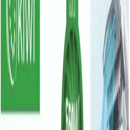
Kiwi Koltuk Halı Yıkama ve Leke
Çıkartma Makinesi: Güç ve Pratiklik Bir
Arada
Osman Görmez
Yazarı Ziyaret Et
İlham Veren Yazılar
Değerlendirme
4.5
/
5
Güncel Fiyat
4199.00
TL
Yazar
Osman Görmez
Tür
İlham Veren Yazılar
Yayınlanma
4 Nisan 2025
Bu Yazı Hakkında
Kiwi KCC-4320, yüksek emiş gücü ve hijyenik tank
özellikleriyle halı ve koltuk temizliğinde üstün
performans sağlar, ergonomik tasarımıyla kullanımı
kolaydır.