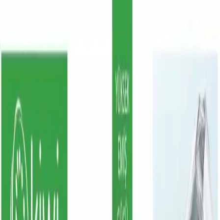
Makaleler
Kategoriler
Hakkımızda
Yazarlar
Kuponlar
Ara...
⌘
K
Toggle theme
Ana Sayfa
İlham Veren Yazılar
Kiwi KCC-4320 Halı ve Koltuk Temizleme Makinesi Detaylı
İnceleme ve Özellikler