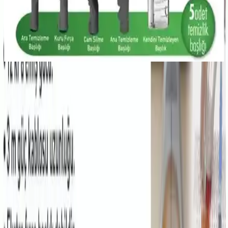
Karşılaştırması
Kiwi KCC-4323 ve Yui XV12 Pro Max makineleri, ev temizliğinde
hijyen ve derinlemesine temizlik sunar. Bu karşılaştırma,
kullanıcıların ihtiyaçlarına en uygun seçimi yapmasına yardımcı olur.
Temizlik Özellikleri ve Performansı
Güç ve Emiş Gücü
Bu model, 12.000 Pa emiş gücüyle güçlü vakumlama sağlar. Çekim
performansı, kullanıcılardan alınan olumlu geri bildirimlerle
kanıtlanmıştır. Özellikle, kirli su tankının 1.2 litre kapasitesi, hijyenik
temizlik ve pratiklik açısından avantaj sağlar. Gelişmiş vakumlama
sistemi sayesinde, zemindeki ve yüzeylerdeki kir ve lekeleri etkin
şekilde çıkarır.
Çok Yönlü Kullanım
Farklı yüzeylerde kullanılabilen bu cihaz, halı, koltuk ve diğer
döşemeler üzerinde derinlemesine temizlik yapma imkanı sunar. Halı
başlığı geniş ve kullanışlıdır; ancak, bazı kullanıcılar başlığın küçük