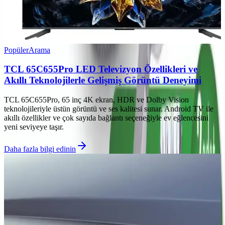
Popüler
Arama
TCL 65C655Pro LED Televizyon Özellikleri ve
Akıllı Teknolojilerle Gelişmiş Görüntü Deneyimi
TCL 65C655Pro, 65 inç 4K ekran, HDR ve Dolby Vision
teknolojileriyle üstün görüntü ve ses kalitesi sunar. Android TV ile
akıllı özellikler ve çok sayıda bağlantı seçeneğiyle ev eğlencesini
yeni seviyeye taşır.
Daha fazla bilgi edinin