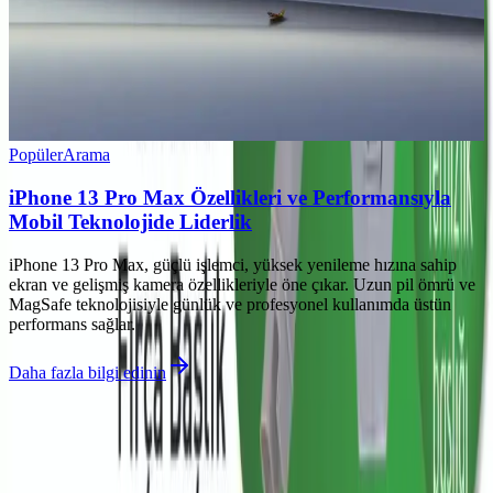
Popüler
Arama
iPhone 13 Pro Max Özellikleri ve Performansıyla
Mobil Teknolojide Liderlik
iPhone 13 Pro Max, güçlü işlemci, yüksek yenileme hızına sahip
ekran ve gelişmiş kamera özellikleriyle öne çıkar. Uzun pil ömrü ve
MagSafe teknolojisiyle günlük ve profesyonel kullanımda üstün
performans sağlar.
Daha fazla bilgi edinin
©
Telfixo
2026
Site bölümleri