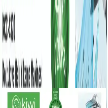
Trendler, ipuçları, rehberler ve yeni fikirlerle dolu
içerikler burada sizi bekliyor.
Ürünün Genel Tanıtımı
Kiwi KCC-4320, halı ve koltuk temizliğinde devrim niteliğinde bir
cihaz olarak öne çıkar. Beyaz renk ve CN menşeiyle kalite ve
dayanıklılığı simgeler. 500-1500 Watt güç aralığıyla yüksek
performans sağlar ve resmi distribütör garantisiyle iki yıl boyunca
güvenceniz altındır. Ayrıca, sulu özelliği sayesinde derinlemesine
temizlik imkanı sunar.
4199
.00
TL
Şimdi al!
Ayrıca Bakınız
Karcher SC 3 Upright EasyFix Buharlı Temizlik
Makinesi Özellikleri ve Kullanım Avantajları