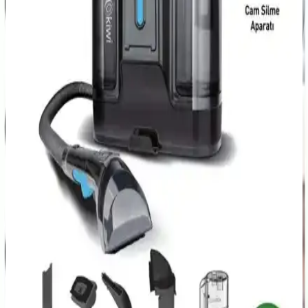
Popüler Uyumlu Triactive Başlık ve Çelik Boru Seti:
Dayanıklı ve Çok Yönlü Temizlik Çözümü
Triactive başlık ve çelik boru seti, yüksek performans ve dayanıklılık
sunarak halı ve zemin temizliğinde ideal çözüm sağlar. Çeşitli
modelleriyle geniş kullanım alanı ve kullanıcı memnuniyeti ön
plandadır.
Bissell Powerwash Pet Evcil Hayvanlar İçin Güçlü
Halı ve Koltuk Temizleme Makinesi
Bissell Powerwash Pet, evcil hayvanlar nedeniyle oluşan inatçı kir
ve lekeleri kolayca çıkaran, taşınabilir ve kullanımı pratik halı ve
koltuk yıkama makinesidir.
Tesla Turbo Emici Başlık ile Ev Temizliğinde Yüksek
Performans ve Çok Yönlü Kullanım
Tesla Turbo Emici Başlık, halı ve sert zeminlerde üstün temizlik
sağlayan yüksek performanslı bir aksesuar olup, kullanıcıların
temizlik deneyimini hızlandırır ve kolaylaştırır.
Ev Temizliğinde Etkili Kiwi ve Yui Yıkama Makinesi