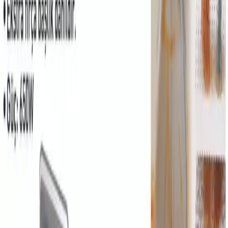
olmasının kullanışlılığını azaltabileceğini belirtmiştir. Yüzeylerin
türüne göre uygun su kullanımını sağlayarak, zorlu lekeleri bile
kolayca temizler.
Su ve Kirli Su Tankları
Kullanıcılar, 1.4 litre su tankı ve 1.2 litre kirli su tankı sayesinde
hijyenik ve hijyenik olmayan suyun ayrışmasını sağlar. Bu özellik,
tekrar tekrar temizlik yaparken bile mikrobiyal riskleri azaltır ve
hijyen standartlarını artırır.
Kullanım Kolaylığı ve Tasarım
Ergonomik ve Pratik Tasarım
Dikey yapısı ve tutma yeri, kullanım sırasında büyük kolaylık sağlar.
Otomatik kablo sarıcı, kullanım esnasında kablo karmaşasını önler
ve depolamayı kolaylaştırır. Ayrıca, park pozisyonu sayesinde cihaz
dik durabilir, bu da saklama ve taşıma açısından avantaj sağlar.
Hafiflik ve Taşınabilirlik
Cihazın hafifliği ve küçük boyutları, özellikle çocuklu evlerde veya