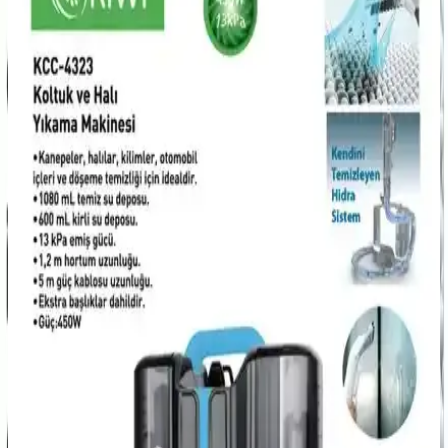
Karcher SC 3 Upright EasyFix, 1600 W gücüyle hızlı ısınır, yüksek
buhar basıncıyla hijyen sağlar ve kullanımı kolaydır. Farklı
yüzeylerde etkili temizlik sunar.
Buharlı Temizlik Cihazları: Evde Hijyen ve Pratiklik
Sağlayan Modern Temizlik Çözümleri
Buharlı temizlik cihazları, kimyasal kullanmadan hijyen sağlar,
çeşitli yüzeylerde etkili ve pratik temizlik imkanı sunar, zaman ve
enerji tasarrufu sağlar.
Bissell Spotclean Hydrosteam Pro ve Proheat 2x
Revolution Temizlik Cihazları Karşılaştırması
İki farklı Bissell temizlik makinesi detaylı karşılaştırması,
performans, kullanım kolaylığı ve kullanıcı yorumlarıyla anlatılıyor.
Rowenta Maxi Turbobrush Süpürücü Başlık
ZR902201 ile Etkili ve Pratik Temizlik Çözümü
Rowenta Maxi Turbobrush ZR902201, halı ve sert zeminlerde etkili
temizlik sağlayan dayanıklı ve ergonomik tasarımlı süpürge
başlığıdır, yüksek performans ve kolay kullanım sunar.