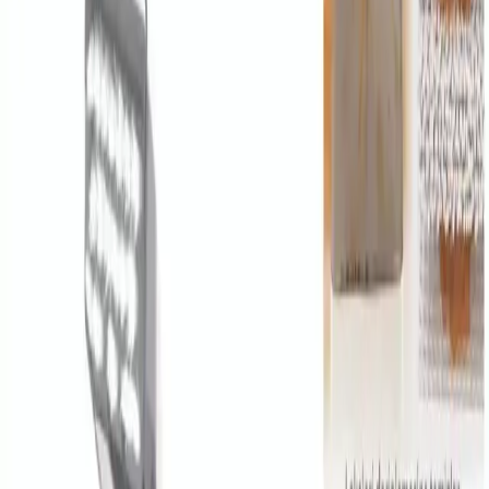
küçük alanlarda kullanımda büyük avantaj sağlar. Kullanıcılar,
cihazın taşınmasının ve kullanışının pratik olduğunu belirtmişlerdir.
Garanti ve Bakım
Garanti Süresi ve Servis
Resmi distribütör garantisiyle 2 yıl boyunca destek alabilirsiniz.
Yetkili servisler, tamir ve bakım işlemlerinde uzmanlık sağlar.
Kullanıcılar, cihazın dayanıklılığını ve uzun ömürlülüğünü takdir
etmektedir.
Bakım ve Temizlik
Cihazın düzenli bakımı, performansını koruması açısından
önemlidir. Su tanklarının temizliği ve filtrelerin kontrolü, cihazın
verimli çalışmasını sağlar. Ayrıca, bazı kullanıcılar hortumun küçük
olmasından şikayet etmişlerdir, fakat genel olarak kullanım
memnuniyeti yüksektir.
Olumlu Yönler ve Müşteri Geri
Bildirimleri