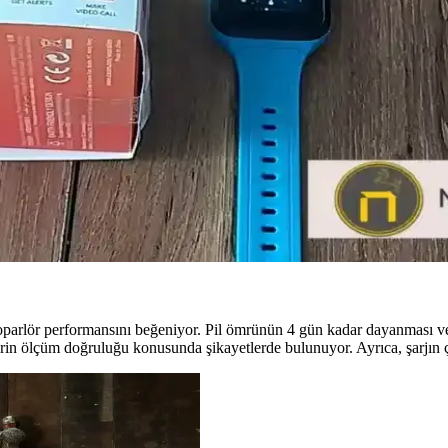
amı kolaylaştırır. Ergonomik tasarım ve bağlantı özellikleri, kullanıcı de
likler ve Uygun Modeller
ncel modeller detaylı şekilde incelenerek, kullanıcıların ihtiyaçlarına uy
Yenilikler Hakkında Detaylar
or. Sağlık takibi, uzun pil ömrü ve geniş ekran gibi özellikleriyle kullan
 Kullanım Kolaylığı Özellikleri
a güvenli iletişim sağlar. Kullanımı kolay ve renk seçenekleriyle çocuk
oparlör performansını beğeniyor. Pil ömrünün 4 gün kadar dayanması ve çe
erin ölçüm doğruluğu konusunda şikayetlerde bulunuyor. Ayrıca, şarjın ça