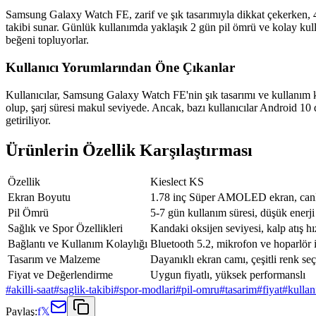
Samsung Galaxy Watch FE, zarif ve şık tasarımıyla dikkat çekerken, 4
takibi sunar. Günlük kullanımda yaklaşık 2 gün pil ömrü ve kolay kullan
beğeni topluyorlar.
Kullanıcı Yorumlarından Öne Çıkanlar
Kullanıcılar, Samsung Galaxy Watch FE'nin şık tasarımı ve kullanım kola
olup, şarj süresi makul seviyede. Ancak, bazı kullanıcılar Android 10
getiriliyor.
Ürünlerin Özellik Karşılaştırması
Özellik
Kieslect KS
Ekran Boyutu
1.78 inç Süper AMOLED ekran, canlı
Pil Ömrü
5-7 gün kullanım süresi, düşük enerji
Sağlık ve Spor Özellikleri
Kandaki oksijen seviyesi, kalp atış hı
Bağlantı ve Kullanım Kolaylığı
Bluetooth 5.2, mikrofon ve hoparlör il
Tasarım ve Malzeme
Dayanıklı ekran camı, çeşitli renk se
Fiyat ve Değerlendirme
Uygun fiyatlı, yüksek performanslı
#
akilli-saat
#
saglik-takibi
#
spor-modlari
#
pil-omru
#
tasarim
#
fiyat
#
kullan
Paylaş:
f
𝕏