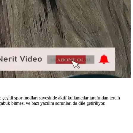
neyimini iyileştirir.
gun en iyi seçimi yapmalarını sağlar.
ıcıların ilgisini çekiyor.
lar için ideal bir akıllı saat modelidir.
şitli spor modları sayesinde aktif kullanıcılar tarafından tercih
buk bitmesi ve bazı yazılım sorunları da dile getiriliyor.