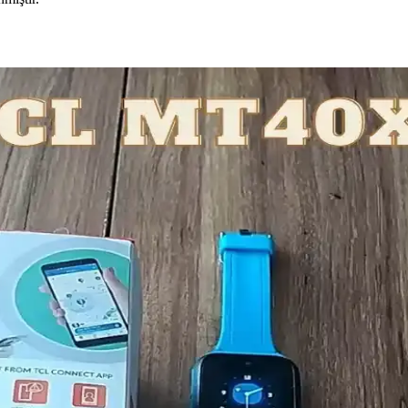
in Tasarım ve Teknik Özellikleri
kan modelleriyle kullanıcıların ihtiyaçlarına uygun şık ve dayanıklı akıl
 Üzerine Detaylı İnceleme
ünlük yaşamı kolaylaştıran gelişmiş teknolojilere sahip.
 ve Güncel Teknoloji Trendleri
 ilgili kapsamlı rehber, satın alma sürecinde dikkat edilmesi gereken nok
nlük Yaşamı Kolaylaştıran Teknoloji
n fonksiyonlarıyla öne çıkıyor. Çeşitli modeller ve fiyat seçenekleriyle 
ğı Üzerine Güncel Teknolojik Çözümler