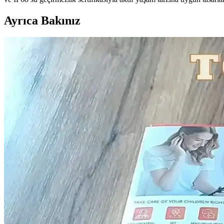
Ayrıca Bakınız
Huawei Watch GT Serisi: GT 3 ve GT 3 SE Modellerin
Huawei Watch GT serisi, tasarım, ekran ve batarya özellikleriyle öne çı
Apple Akıllı Saatlerin Teknolojisi ve Gelecekteki Rolü
Apple Watch serisi, sağlık, bildirim ve kişisel asistan özellikleriyle g
Apple Watch Satın Alma Rehberi: Özellikler, Modeller
Apple Watch'un temel özellikleri, modelleri ve teknolojik gelişmeleriyle
Akıllı Saatlerin Özellikleri ve Kullanım Alanları: Gü
Günümüzde akıllı saatler, sağlık, bildirim ve günlük yaşamı kolaylaştıra
Akıllı Saatlerde Fonksiyonellik ve Kullanım Kolaylı