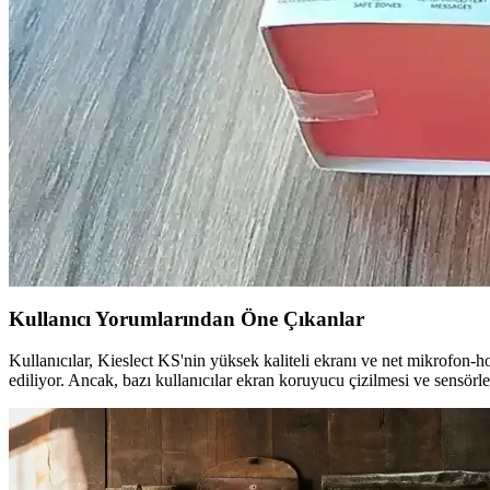
Akıllı saatler, sağlık, bildirim ve uygulama entegrasyonu ile günlük yaş
En İyi Akıllı Saat Seçimi Rehberi: Fonksiyonlar, Özel
Bu rehberde akıllı saatlerin temel özellikleri, seçim kriterleri ve en gü
Redmi Watch 4 Akıllı Saat Özellikleri ve Teknolojik 
Redmi Watch 4, uygun fiyatlı ve fonksiyonel akıllı saat olarak öne çıkıy
TCL MT40X Akıllı Çocuk Saati İncelemesi Güvenlik ve
TCL MT40X çocuk saati, GPS takibi, SOS butonu ve dayanıklı tasarımıyl
Kullanıcı Yorumlarından Öne Çıkanlar
Kullanıcılar, Kieslect KS'nin yüksek kaliteli ekranı ve net mikrofon-h
ediliyor. Ancak, bazı kullanıcılar ekran koruyucu çizilmesi ve sensörl