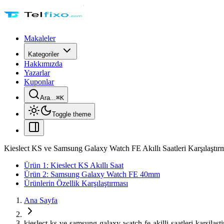
Makaleler
Kategoriler
Hakkımızda
Yazarlar
Kuponlar
Ara...
⌘
K
Toggle theme
Kieslect KS ve Samsung Galaxy Watch FE Akıllı Saatleri Karşılaştır
Ürün 1: Kieslect KS Akıllı Saat
Ürün 2: Samsung Galaxy Watch FE 40mm
Ürünlerin Özellik Karşılaştırması
Ana Sayfa
kieslect-ks-ve-samsung-galaxy-watch-fe-akilli-saatleri-karsilast