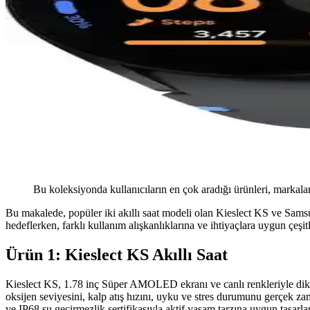
Bu koleksiyonda kullanıcıların en çok aradığı ürünleri, markalar
Bu makalede, popüler iki akıllı saat modeli olan Kieslect KS ve Samsun
hedeflerken, farklı kullanım alışkanlıklarına ve ihtiyaçlara uygun çeş
Ürün 1: Kieslect KS Akıllı Saat
Kieslect KS, 1.78 inç Süper AMOLED ekranı ve canlı renkleriyle dikkat
oksijen seviyesini, kalp atış hızını, uyku ve stres durumunu gerçek zama
ve IP68 su geçirmezlik sertifikasıyla aktif yaşam tarzına uygun tasarla