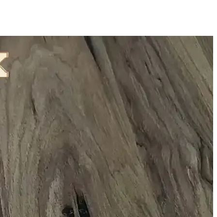
lı saatler sunuyor.
taları ve güncel trendleri içerir.
kullanıcıların ihtiyaçlarına cevap veriyor.