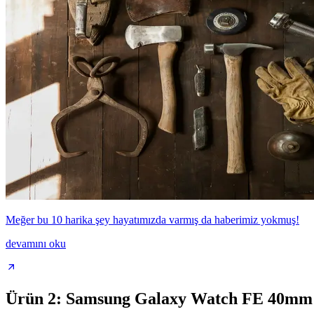
Meğer bu 10 harika şey hayatımızda varmış da haberimiz yokmuş!
devamını oku
Ürün 2: Samsung Galaxy Watch FE 40mm