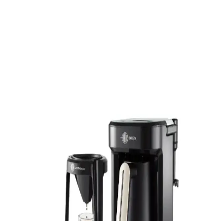
hijyenik şekilde hazırlayan, şık tasarımlı ve yüksek teknolojili
ürünlerdir. Kullanıcı dostu özellikleriyle kahve keyfini artırır.
Electrolux EKF3300 Filtre Kahve Makinesi: Şık
Tasarım ve Yüksek Performanslı Özellikler
Electrolux EKF3300, şık tasarımı ve gelişmiş özellikleriyle öne
çıkan, geniş kapasite ve damlatmaz teknolojisiyle kahve
deneyiminizi kolaylaştıran modern bir filtre kahve makinesidir.
Philips HD9285 Tam Otomatik Kahve Makinesi ile
Pratik ve Lezzetli Kahve Deneyimi
Philips HD9285, kullanımı kolay ve yüksek performanslı tam
otomatik kahve makinesi, çeşitli kahve türleri ve kişiselleştirme
seçenekleriyle ideal bir tercih olur.
Kahve Öğütücülü Kahve Makineleri: Modern
Teknolojilerle Kahve Keyfini Yükseltin
Gelişmiş kahve öğütücülü makineler, tazelik ve aroma sağlar,
kullanımı kolaydır, çeşitli ayar seçenekleri sunar ve kahve hazırlama
sürecini hızlandırır.