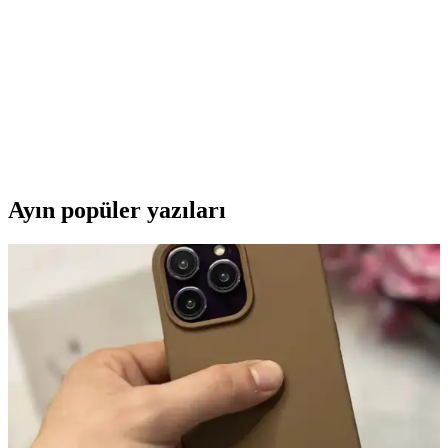
Karaca Hatır Barista: Bej tasarımlı ev kahve
makinesi, Türk kahvesi ve cappuccino için çok
yönlü
Karaca Hatır Barista, bej krem tonlarında çok yönlü bir ev kahve
cihazıdır; Türk kahvesi ve cappuccino dahil farklı kahve türlerini tek
cihazda sunar. 5 fincan kapasitesi, süt köpürtme aparatı ve damlatma
emniyeti ile otomatik kapanma sağlar.
Ayın popüler yazıları