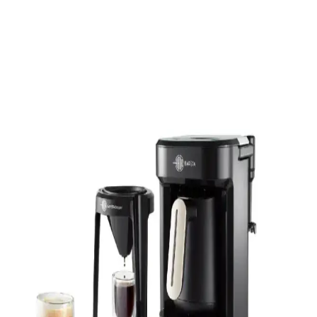
Electrolux EKF3300 Filtre Kahve Makinesi: Şık
Tasarım ve Yüksek Performanslı Özellikler
Electrolux EKF3300, şık tasarımı ve gelişmiş özellikleriyle öne
çıkan, geniş kapasite ve damlatmaz teknolojisiyle kahve
deneyiminizi kolaylaştıran modern bir filtre kahve makinesidir.
Philips HD9285 Tam Otomatik Kahve Makinesi ile
Pratik ve Lezzetli Kahve Deneyimi
Philips HD9285, kullanımı kolay ve yüksek performanslı tam
otomatik kahve makinesi, çeşitli kahve türleri ve kişiselleştirme
seçenekleriyle ideal bir tercih olur.
Kahve Öğütücülü Kahve Makineleri: Modern
Teknolojilerle Kahve Keyfini Yükseltin
Gelişmiş kahve öğütücülü makineler, tazelik ve aroma sağlar,
kullanımı kolaydır, çeşitli ayar seçenekleri sunar ve kahve hazırlama
sürecini hızlandırır.
Philips Kahve Makineleri ile Lezzetli Kahve
Deneyimini Yükseltme Rehberi