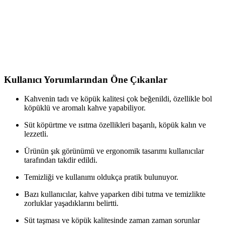
yönlü
Karaca Hatır Barista, bej krem tonlarında çok yönlü bir ev kahve
cihazıdır; Türk kahvesi ve cappuccino dahil farklı kahve türlerini tek
cihazda sunar. 5 fincan kapasitesi, süt köpürtme aparatı ve damlatma
emniyeti ile otomatik kapanma sağlar.
Kullanıcı Yorumlarından Öne Çıkanlar
Kahvenin tadı ve köpük kalitesi çok beğenildi, özellikle bol
köpüklü ve aromalı kahve yapabiliyor.
Süt köpürtme ve ısıtma özellikleri başarılı, köpük kalın ve
lezzetli.
Ürünün şık görünümü ve ergonomik tasarımı kullanıcılar
tarafından takdir edildi.
Temizliği ve kullanımı oldukça pratik bulunuyor.
Bazı kullanıcılar, kahve yaparken dibi tutma ve temizlikte
zorluklar yaşadıklarını belirtti.
Süt taşması ve köpük kalitesinde zaman zaman sorunlar