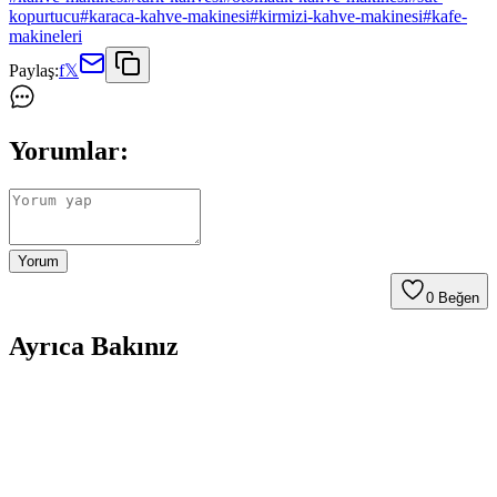
kopurtucu
#
karaca-kahve-makinesi
#
kirmizi-kahve-makinesi
#
kafe-
makineleri
Paylaş:
f
𝕏
Yorumlar:
Yorum
0
Beğen
Ayrıca Bakınız
Arzum Türk Kahvesi Makinesi: Geleneksel Tad ve
Modern Teknolojiyi Birleştiren Çözümler
Arzum’un kahve makineleri, geleneksel Türk kahvesini pratik ve