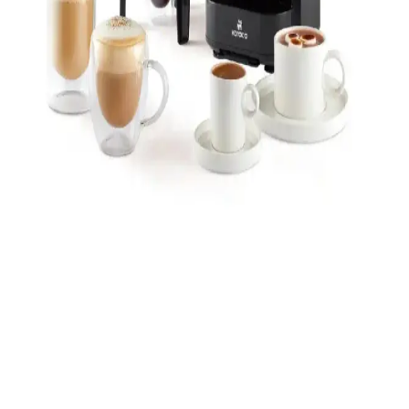
Philips kahve makineleri, teknolojik özellikleri ve kullanıcı dostu
tasarımıyla kahve lezzetini artırmaya yardımcı olur. Aromanın
korunması ve pratik kullanım ön plandadır.
Türk Kahvesi Makinesi Karşılaştırması Fakir ve
Homend Modelleri Analizi
İki popüler Türk kahvesi makinesi Fakir Mono ve Homend
Pottoman modelleri, kapasite, güvenlik, tasarım ve performans
açısından karşılaştırıldı. Kullanıcı geri bildirimleri ve özellikler
detaylandırıldı.
Karaca Hatır Barista Pearl White: Latte ve Türk
Kahvesi İçin Fonksiyonlu Kahve Makinesi
Karaca Hatır Barista Pearl White, evde latte, cappuccino ve közde
Türk kahvesi dahil modlu pişirme sunar. Süt köpürtme aparatı
zengin köpük, özel barista cezvesi profesyonel sunumu sağlar; hızlı
temizleme ve güvenli kullanım öne çıkar.
Karaca Hatır Barista: Bej tasarımlı ev kahve
makinesi, Türk kahvesi ve cappuccino için çok