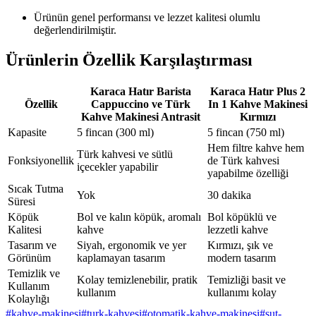
Ürünün genel performansı ve lezzet kalitesi olumlu
değerlendirilmiştir.
Ürünlerin Özellik Karşılaştırması
Karaca Hatır Barista
Karaca Hatır Plus 2
Özellik
Cappuccino ve Türk
In 1 Kahve Makinesi
Kahve Makinesi Antrasit
Kırmızı
Kapasite
5 fincan (300 ml)
5 fincan (750 ml)
Hem filtre kahve hem
Türk kahvesi ve sütlü
Fonksiyonellik
de Türk kahvesi
içecekler yapabilir
yapabilme özelliği
Sıcak Tutma
Yok
30 dakika
Süresi
Köpük
Bol ve kalın köpük, aromalı
Bol köpüklü ve
Kalitesi
kahve
lezzetli kahve
Tasarım ve
Siyah, ergonomik ve yer
Kırmızı, şık ve
Görünüm
kaplamayan tasarım
modern tasarım
Temizlik ve
Kolay temizlenebilir, pratik
Temizliği basit ve
Kullanım
kullanım
kullanımı kolay
Kolaylığı
#
kahve-makinesi
#
turk-kahvesi
#
otomatik-kahve-makinesi
#
sut-