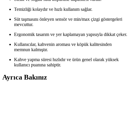
Temizliği kolaydır ve hızlı kullanım sağlar.
Süt taşmasını önleyen sensör ve min/max çizgi göstergeleri
mevcuttur.
Ergonomik tasarım ve yer kaplamayan yapısıyla dikkat çeker.
Kullanıcılar, kahvenin aroması ve köpük kalitesinden
memnun kalmıştır.
Kahve yapma süresi hızlıdır ve ürün genel olarak yüksek
kullanıcı puanına sahiptir.
Ayrıca Bakınız
Arzum Türk Kahvesi Makinesi: Geleneksel Tad ve
Modern Teknolojiyi Birleştiren Çözümler
Arzum’un kahve makineleri, geleneksel Türk kahvesini pratik ve
hijyenik şekilde hazırlayan, şık tasarımlı ve yüksek teknolojili
ürünlerdir. Kullanıcı dostu özellikleriyle kahve keyfini artırır.