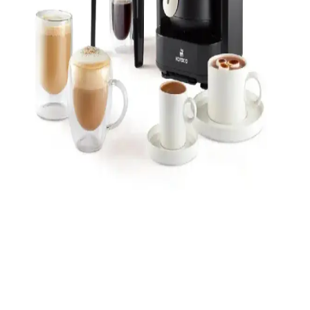
Philips Kahve Makineleri ile Lezzetli Kahve
Deneyimini Yükseltme Rehberi
Philips kahve makineleri, teknolojik özellikleri ve kullanıcı dostu
tasarımıyla kahve lezzetini artırmaya yardımcı olur. Aromanın
korunması ve pratik kullanım ön plandadır.
Türk Kahvesi Makinesi Karşılaştırması Fakir ve
Homend Modelleri Analizi
İki popüler Türk kahvesi makinesi Fakir Mono ve Homend
Pottoman modelleri, kapasite, güvenlik, tasarım ve performans
açısından karşılaştırıldı. Kullanıcı geri bildirimleri ve özellikler
detaylandırıldı.
Karaca Hatır Barista Pearl White: Latte ve Türk
Kahvesi İçin Fonksiyonlu Kahve Makinesi
Karaca Hatır Barista Pearl White, evde latte, cappuccino ve közde
Türk kahvesi dahil modlu pişirme sunar. Süt köpürtme aparatı
zengin köpük, özel barista cezvesi profesyonel sunumu sağlar; hızlı
temizleme ve güvenli kullanım öne çıkar.