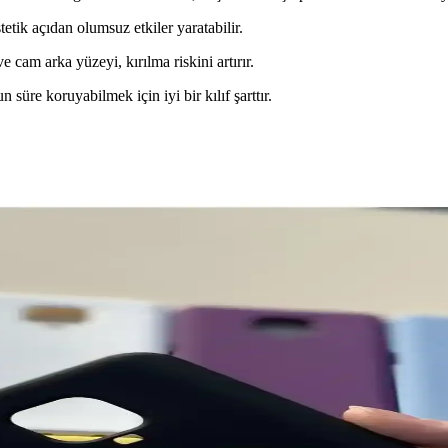
etik açıdan olumsuz etkiler yaratabilir.
cam arka yüzeyi, kırılma riskini artırır.
süre koruyabilmek için iyi bir kılıf şarttır.
elleri Hakkında Güncel Bilgiler
a dünyasında öne çıkıyor. Çeşitli tonları ve özellikleriyle kullanıcıların i
ler ve Karşılaştırma
nslı seçenekler sunar. Güncel modellerin özellikleri ve karşılaştırmala
Akıllı Telefon Seçenekleri
yanıklı ve kolay kullanılabilir bir akıllı telefon seçeneğidir. Günlük ile
levsellik Analizi