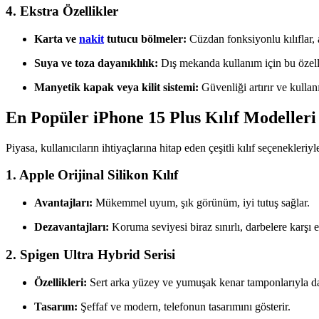
4. Ekstra Özellikler
Karta ve
nakit
tutucu bölmeler:
Cüzdan fonksiyonlu kılıflar, a
Suya ve toza dayanıklılık:
Dış mekanda kullanım için bu özelli
Manyetik kapak veya kilit sistemi:
Güvenliği artırır ve kullan
En Popüler iPhone 15 Plus Kılıf Modelleri
Piyasa, kullanıcıların ihtiyaçlarına hitap eden çeşitli kılıf seçenekleriy
1.
Apple Orijinal Silikon Kılıf
Avantajları:
Mükemmel uyum, şık görünüm, iyi tutuş sağlar.
Dezavantajları:
Koruma seviyesi biraz sınırlı, darbelere karşı 
2.
Spigen Ultra Hybrid Serisi
Özellikleri:
Sert arka yüzey ve yumuşak kenar tamponlarıyla da
Tasarım:
Şeffaf ve modern, telefonun tasarımını gösterir.