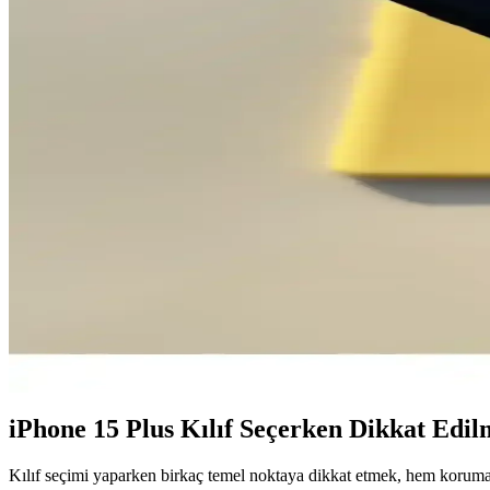
iPhone 15 Pro için tasarlanan kamera koruma kılıfları, lensleri çizilmel
Tecno Spark 20C ve 8C Karşılaştırması: Tasarım, Perf
Tecno Spark 20C ve 8C modellerinin tasarım, performans, kamera ve ba
iPhone 13 için en iyi koruyucu kılıf seçimleri ve günce
iPhone 13 için koruyucu kılıf seçiminde malzeme, tasarım ve fonksiyone
Samsung Galaxy A02s Güncel Durum ve Temel Özellik
Galaxy A02s, uygun fiyatlı ve uzun pil ömrüyle öne çıkan temel özellikle
Samsung Galaxy Note 9 İçin Uygun Silikon Kılıf Seçi
Samsung Galaxy Note 9 için uygun silikon kılıf seçimi, koruma ve estet
iPhone 15 Plus Kılıf Seçerken Dikkat Edi
Kılıf seçimi yaparken birkaç temel noktaya dikkat etmek, hem koruma 