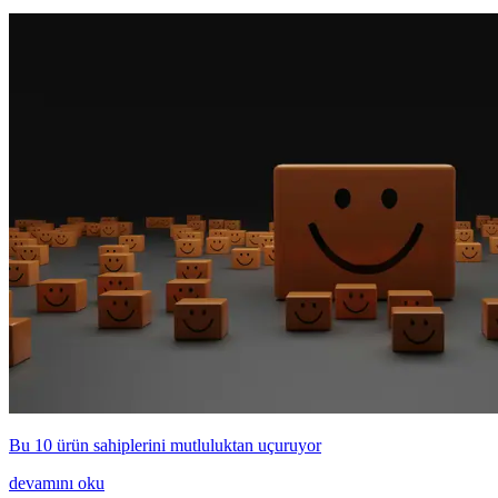
Bu 10 ürün sahiplerini mutluluktan uçuruyor
devamını oku