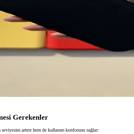
ere ve darbelere karşı korurken, hafif ve estetik yapısıyla kullanım kolay
ormans ve Özellikler Analizi
tarya özelliklerini karşılaştırıyoruz. Hangi model ihtiyaçlarınıza uyg
l trendler 2023
llik önemli. Güncel trendler arasında şeffaf ve renkli modeller öne çıkı
ler Analizi
re sahip bir akıllı telefon. Güncel kullanıcı geri bildirimleri, performa
mi ve Kullanım İpuçları
ik açısından önemli. Düşmelere ve çizilmelere karşı etkili, çeşitli ren
lmesi Gerekenler
seviyesini artırır hem de kullanım konforunu sağlar: