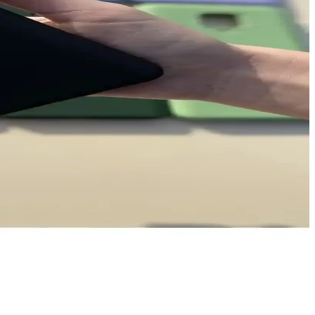
lığı sağlar.
un? Detaylar burada.
yor, cihazınızı korumanın yanı sıra tarzınızı yansıtmanızı sağlar.
ns ve fiyat avantajlarını vurgular.
k ve tasarım seçenekleriyle telefonunuzu koruyun.