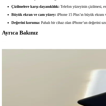
Çizilmelere karşı dayanıklılık:
Telefon yüzeyinin çizilmesi, est
Büyük ekran ve cam yüzey:
iPhone 15 Plus’ın büyük ekranı ve 
Değerini koruma:
Pahalı bir cihaz olan iPhone’un değerini uzun 
Ayrıca Bakınız
Pembe Renk Seçeneğiyle Estetik ve Trend Telefon Mod
Pembe renkli telefonlar, estetik ve kişisel tarzı yansıtan modellerle mod
Samsung Galaxy A Serisi 5G Modelleri Güncel Özellik
Samsung Galaxy A serisi 5G modelleri, uygun fiyatlı ve yüksek performa
Galaxy A01: Ekonomik ve Temel Kullanım İçin Uygun 
Galaxy A01, uygun fiyatlı ve temel kullanım ihtiyaçlarına cevap veren da
iPhone 15 Pro Kamera Koruma Kılıfları: Tasarım ve İş