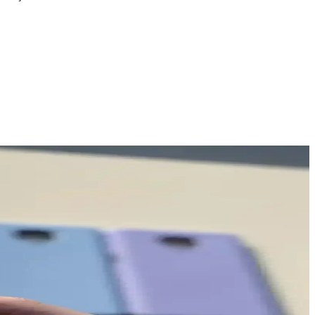
lgisini çekiyor.
rıyla ihtiyaçlarınıza uygun telefonu seçin.
tişim ve internet kullanımı için idealdir.