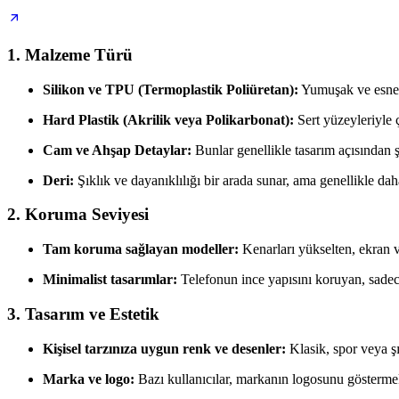
1. Malzeme Türü
Silikon ve TPU (Termoplastik Poliüretan):
Yumuşak ve esnek y
Hard Plastik (Akrilik veya Polikarbonat):
Sert yüzeyleriyle çi
Cam ve Ahşap Detaylar:
Bunlar genellikle tasarım açısından ş
Deri:
Şıklık ve dayanıklılığı bir arada sunar, ama genellikle dah
2. Koruma Seviyesi
Tam koruma sağlayan modeller:
Kenarları yükselten, ekran v
Minimalist tasarımlar:
Telefonun ince yapısını koruyan, sadece
3. Tasarım ve Estetik
Kişisel tarzınıza uygun renk ve desenler:
Klasik, spor veya şı
Marka ve logo:
Bazı kullanıcılar, markanın logosunu göstermek i