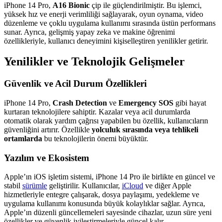
iPhone 14 Pro,
A16 Bionic
çip ile güçlendirilmiştir. Bu işlemci,
yüksek hız ve enerji verimliliği sağlayarak, oyun oynama, video
düzenleme ve çoklu uygulama kullanımı sırasında üstün performans
sunar. Ayrıca, gelişmiş yapay zeka ve makine öğrenimi
özellikleriyle, kullanıcı deneyimini kişiselleştiren yenilikler getirir.
Yenilikler ve Teknolojik Gelişmeler
Güvenlik ve Acil Durum Özellikleri
iPhone 14 Pro,
Crash Detection
ve
Emergency SOS
gibi hayat
kurtaran teknolojilere sahiptir. Kazalar veya acil durumlarda
otomatik olarak yardım çağrısı yapabilen bu özellik, kullanıcıların
güvenliğini artırır. Özellikle
yolculuk sırasında veya tehlikeli
ortamlarda
bu teknolojilerin önemi büyüktür.
Yazılım ve Ekosistem
Apple’ın iOS işletim sistemi, iPhone 14 Pro ile birlikte en güncel ve
stabil
sürümle
geliştirilir. Kullanıcılar,
iCloud
ve diğer Apple
hizmetleriyle entegre çalışarak, dosya paylaşımı, yedekleme ve
uygulama kullanımı konusunda büyük kolaylıklar sağlar. Ayrıca,
Apple’ın düzenli güncellemeleri sayesinde cihazlar, uzun süre yeni
özellikler ve güvenlik iyileştirmeleriyle güncel kalır.