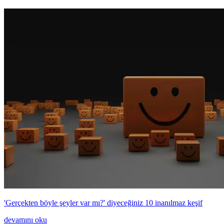
'Gerçekten böyle şeyler var mı?' diyeceğiniz 10 inanılmaz keşif
devamını oku