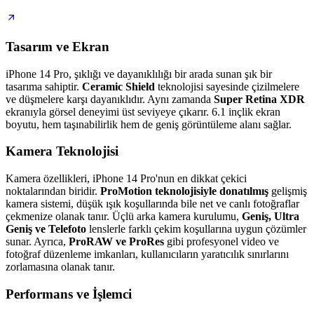
Tasarım ve Ekran
iPhone 14 Pro, şıklığı ve dayanıklılığı bir arada sunan şık bir
tasarıma sahiptir.
Ceramic Shield
teknolojisi sayesinde çizilmelere
ve düşmelere karşı dayanıklıdır. Aynı zamanda
Super Retina XDR
ekranıyla görsel deneyimi üst seviyeye çıkarır. 6.1 inçlik ekran
boyutu, hem taşınabilirlik hem de geniş görüntüleme alanı sağlar.
Kamera Teknolojisi
Kamera özellikleri, iPhone 14 Pro'nun en dikkat çekici
noktalarından biridir.
ProMotion teknolojisiyle donatılmış
gelişmiş
kamera sistemi, düşük ışık koşullarında bile net ve canlı fotoğraflar
çekmenize olanak tanır. Üçlü arka kamera kurulumu,
Geniş, Ultra
Geniş ve Telefoto
lenslerle farklı çekim koşullarına uygun çözümler
sunar. Ayrıca,
ProRAW ve ProRes
gibi profesyonel video ve
fotoğraf düzenleme imkanları, kullanıcıların yaratıcılık sınırlarını
zorlamasına olanak tanır.
Performans ve İşlemci