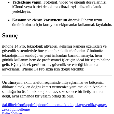
Yedekleme yapın
: Fotoğraf, video ve önemli dosyalarınızı
iCloud veya harici depolama cihazlarıyla düzenli olarak
yedekleyin.
Kasanın ve ekran koruyucunun önemi
: Cihazın uzun
ömürlü olması için koruyucu ekipmanlar kullanmak faydalıdır.
Sonuç
iPhone 14 Pro, teknolojik altyapısı, gelişmiş kamera özellikleri ve
güvenlik sistemleriyle öne çıkan bir akıllı telefondur. Günümüz
teknolojisinin sunduğu en yeni imkanları barındırmasıyla, hem
günlük kullanım hem de profesyonel işler için ideal bir seçim haline
gelir. Eğer yüksek performans, güvenlik ve estetiği bir arada
arıyorsanız, iPhone 14 Pro sizin için doğru tercihtir.
Unutmayın
, akıllı telefon seçiminde ihtiyaçlarınızı ve bütçenizi
dikkate almak, en doğru kararı vermenize yardımcı olur. Apple’ın
sunduğu bu üstün teknolojik cihaz, size sadece bir iletişim aracı
değil, aynı zamanda bir yaşam ortağı da olur.
#
akillitelefon
#
apple
#
iphone
#
kamera-teknolojisi
#
guvenlik
#
yapay-
zeka
#
guncelleme
Pelin Yelken