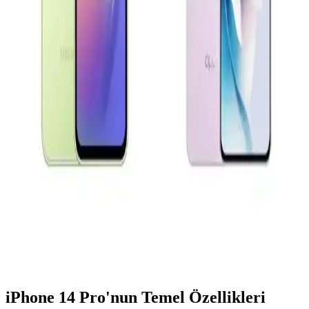
Xiaomi Redmi 13 ve Samsung Galaxy A16
Karşılaştırması Güncel Özellikler ve Teknolojik
Yaklaşımlar
Xiaomi Redmi 13 ve Samsung Galaxy A16 modellerinin tasarım,
ekran, kamera ve batarya özellikleri karşılaştırılarak güncel
teknolojik gelişmeler özetleniyor.
Samsung Galaxy A Serisi Model Seçimi ve Teknik
Özellikler Rehberi
Samsung Galaxy A serisinin teknik detayları ve model seçiminde
dikkat edilmesi gerekenler hakkında kapsamlı bilgiler içerir.
Oppo A54 ve Reno 11 F Karşılaştırması: Hangi
Telefon Sizin İçin Uygun
Oppo A54 ve Reno 11 F modellerinin özelliklerini karşılaştırarak,
uzun pil ömrü, ekran kalitesi ve kamera performansı gibi faktörlerle
en uygun telefonu seçmenize yardımcı oluyoruz.
iPhone 14 Pro'nun Temel Özellikleri