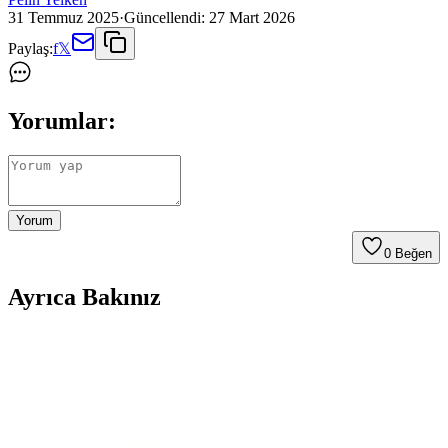
31 Temmuz 2025
·
Güncellendi:
27 Mart 2026
Paylaş:
f
𝕏
Yorumlar:
Yorum
0
Beğen
Ayrıca Bakınız
Samsung Galaxy A16 ve A36 Modelleri: Hangi
Kullanıcı İçin Uygun Alternatifler
Samsung Galaxy A16 ve A36 modelleri, farklı ihtiyaçlara uygun
fiyat-performans odaklı akıllı telefonlar. Bu karşılaştırma ile hangi