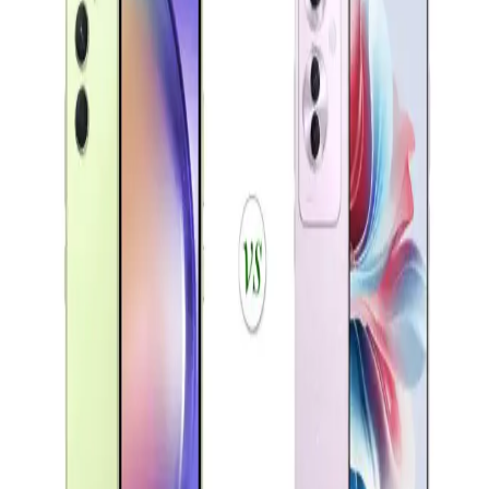
Akıllı Telefonların Evrimi ve Gelecekteki Teknolojik
Yenilikler
Günümüzde akıllı telefonlar, gelişmiş kameralar, hızlı işlemciler ve
5G teknolojisiyle yaşamımızı dönüştürüyor. Yapay zeka ve
katlanabilir ekranlar gibi yenilikler, kullanıcı deneyimini
zenginleştiriyor.
Samsung Galaxy A01: Uygun Fiyatlı Giriş Seviyesi
Akıllı Telefonu Özellikleri ve Performansı
Galaxy A01, uygun fiyatı ve temel özellikleriyle giriş seviyesi
kullanıcılar için ideal. 5.7 inç ekran, çift kamera ve 3000 mAh
batarya ile günlük kullanım için uygun bir seçenek.
Akıllı Telefon Seçiminde Ekran, Batarya ve Kamera
Özellikleri Analizi
Bu yazıda Oppo Reno A3 ve Samsung A04e gibi çeşitli akıllı
telefon modellerinin ekran, batarya ve kamera özellikleri
karşılaştırılarak kullanıcıların tercihini etkileyen faktörler inceleniyor.