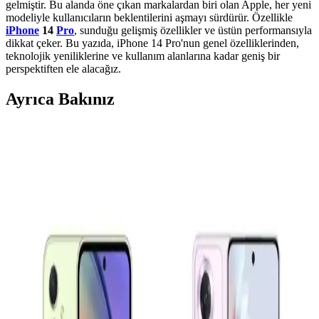
gelmiştir. Bu alanda öne çıkan markalardan biri olan Apple, her yeni
modeliyle kullanıcıların beklentilerini aşmayı sürdürür. Özellikle
iPhone
14
Pro
, sunduğu gelişmiş özellikler ve üstün performansıyla
dikkat çeker. Bu yazıda, iPhone 14 Pro'nun genel özelliklerinden,
teknolojik yeniliklerine ve kullanım alanlarına kadar geniş bir
perspektiften ele alacağız.
Ayrıca Bakınız
Samsung Galaxy A16 ve A36 Modelleri: Hangi
Kullanıcı İçin Uygun Alternatifler
Samsung Galaxy A16 ve A36 modelleri, farklı ihtiyaçlara uygun
fiyat-performans odaklı akıllı telefonlar. Bu karşılaştırma ile hangi
modelin sizin için daha uygun olduğunu öğrenebilirsiniz.
Samsung Galaxy S23 ve Xiaomi 13 Karşılaştırması:
Performans, Tasarım ve Özellikler
Samsung Galaxy S23 ve Xiaomi 13 modellerinin tasarım,
performans, kamera ve batarya özelliklerini detaylı karşılaştırıyoruz.
Hangi telefon sizin ihtiyaçlarınıza uygun?