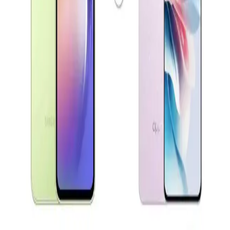
Akıllı Telefon Seçiminde Ekran, Batarya ve Kamera
Özellikleri Analizi
Bu yazıda Oppo Reno A3 ve Samsung A04e gibi çeşitli akıllı
telefon modellerinin ekran, batarya ve kamera özellikleri
karşılaştırılarak kullanıcıların tercihini etkileyen faktörler inceleniyor.
Xiaomi Redmi 13 ve Samsung Galaxy A16
Karşılaştırması Güncel Özellikler ve Teknolojik
Yaklaşımlar
Xiaomi Redmi 13 ve Samsung Galaxy A16 modellerinin tasarım,
ekran, kamera ve batarya özellikleri karşılaştırılarak güncel
teknolojik gelişmeler özetleniyor.
Samsung Galaxy A Serisi Model Seçimi ve Teknik
Özellikler Rehberi
Samsung Galaxy A serisinin teknik detayları ve model seçiminde
dikkat edilmesi gerekenler hakkında kapsamlı bilgiler içerir.
Oppo A54 ve Reno 11 F Karşılaştırması: Hangi