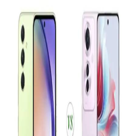
modelin sizin için daha uygun olduğunu öğrenebilirsiniz.
Samsung Galaxy S23 ve Xiaomi 13 Karşılaştırması:
Performans, Tasarım ve Özellikler
Samsung Galaxy S23 ve Xiaomi 13 modellerinin tasarım,
performans, kamera ve batarya özelliklerini detaylı karşılaştırıyoruz.
Hangi telefon sizin ihtiyaçlarınıza uygun?
Akıllı Telefonların Evrimi ve Gelecekteki Teknolojik
Yenilikler
Günümüzde akıllı telefonlar, gelişmiş kameralar, hızlı işlemciler ve
5G teknolojisiyle yaşamımızı dönüştürüyor. Yapay zeka ve
katlanabilir ekranlar gibi yenilikler, kullanıcı deneyimini
zenginleştiriyor.
Samsung Galaxy A01: Uygun Fiyatlı Giriş Seviyesi
Akıllı Telefonu Özellikleri ve Performansı
Galaxy A01, uygun fiyatı ve temel özellikleriyle giriş seviyesi
kullanıcılar için ideal. 5.7 inç ekran, çift kamera ve 3000 mAh
batarya ile günlük kullanım için uygun bir seçenek.