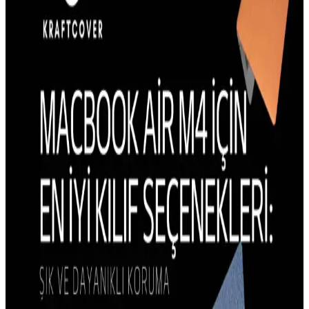
bilgiler, koruma, tasarım ve kullanım kolaylığı gibi önemli noktaları
içerir.
Galaxy S23 İçin MagSafe Uyumlu Kılıf Durumu ve
Alternatif Seçenekler
Galaxy S23 için resmi veya önerilen MagSafe uyumlu kılıf
seçenekleri bulunmamaktadır. Alternatif manyetik çözümler veya
farklı kılıf seçenekleri değerlendirilmelidir.
iPhone 15 Pro Kılıflarında Estetik ve Tasarım
Trendleri Güncel Modellerle
iPhone 15 Pro kılıflarının estetik tasarım özellikleri, malzeme ve
renk seçenekleriyle kullanıcıların beklentilerini karşılar, koruma ve
şıklık sağlar.
iPhone 14 Plus Kılıf Trendleri ve Güncel Tasarım
Özellikleri Analizi
iPhone 14 Plus kılıf trendleri, dayanıklılık, şıklık ve fonksiyonellik
odaklı tasarımlarla öne çıkıyor. Malzeme seçimleri ve kullanıcı
beklentileri doğrultusunda en uygun seçenekleri keşfedin.