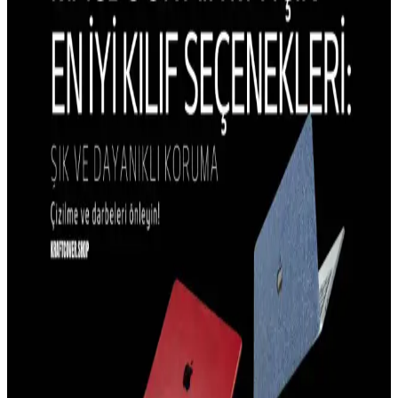
iPhone 15 Pro kılıflarının estetik tasarım özellikleri, malzeme ve
renk seçenekleriyle kullanıcıların beklentilerini karşılar, koruma ve
şıklık sağlar.
iPhone 14 Plus Kılıf Trendleri ve Güncel Tasarım
Özellikleri Analizi
iPhone 14 Plus kılıf trendleri, dayanıklılık, şıklık ve fonksiyonellik
odaklı tasarımlarla öne çıkıyor. Malzeme seçimleri ve kullanıcı
beklentileri doğrultusunda en uygun seçenekleri keşfedin.
iPhone 14 Plus için En İyi Dayanıklı ve Estetik Kılıf
Tavsiyeleri
İPhone 14 Plus için dayanıklı, şık ve koruma sağlayan kılıf
önerileriyle cihazınızı güvenle kullanın, malzeme ve tasarım
seçenekleriyle kişisel tarzınıza uygun modelleri keşfedin.
iPhone 15 Pro Kamera Koruma Kılıfları: Tasarım
ve İşlevsellik Analizi
iPhone 15 Pro için tasarlanan kamera koruma kılıfları, lensleri