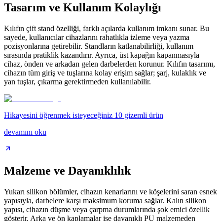
Tasarım ve Kullanım Kolaylığı
Kılıfın çift stand özelliği, farklı açılarda kullanım imkanı sunar. Bu
sayede, kullanıcılar cihazlarını rahatlıkla izleme veya yazma
pozisyonlarına getirebilir. Standların katlanabilirliği, kullanım
sırasında pratiklik kazandırır. Ayrıca, üst kapağın kapanmasıyla
cihaz, önden ve arkadan gelen darbelerden korunur. Kılıfın tasarımı,
cihazın tüm giriş ve tuşlarına kolay erişim sağlar; şarj, kulaklık ve
yan tuşlar, çıkarma gerektirmeden kullanılabilir.
Hikayesini öğrenmek isteyeceğiniz 10 gizemli ürün
devamını oku
Malzeme ve Dayanıklılık
Yukarı silikon bölümler, cihazın kenarlarını ve köşelerini saran esnek
yapısıyla, darbelere karşı maksimum koruma sağlar. Kalın silikon
yapısı, cihazın düşme veya çarpma durumlarında şok emici özellik
gösterir. Arka ve ön kaplamalar ise dayanıklı PU malzemeden