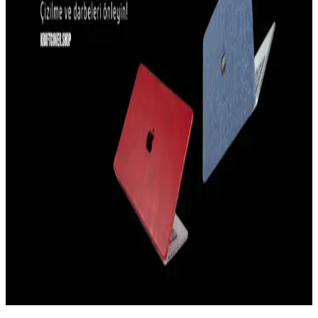
iPhone 14 Plus için En İyi Dayanıklı ve Estetik Kılıf
Tavsiyeleri
İPhone 14 Plus için dayanıklı, şık ve koruma sağlayan kılıf
önerileriyle cihazınızı güvenle kullanın, malzeme ve tasarım
seçenekleriyle kişisel tarzınıza uygun modelleri keşfedin.
iPhone 15 Pro Kamera Koruma Kılıfları: Tasarım
ve İşlevsellik Analizi
iPhone 15 Pro için tasarlanan kamera koruma kılıfları, lensleri
çizilmelere ve darbelere karşı korurken, hafif ve estetik yapısıyla
kullanım kolaylığı sağlar.
Elektronik Cihazlar İçin En İyi Kılıf Seçenekleri ve
Koruma Özellikleri Rehberi
Elektronik cihazların güvenliği ve estetiği için doğru kılıf seçimi
önemlidir. Bu rehberde, çeşitli materyaller ve koruma özellikleri
detaylandırılarak, kullanım alanına uygun en iyi kılıf önerileri
sunuluyor.