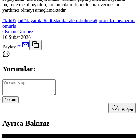
biçimde ele almış olup, kullanıcıların bilinçli karar vermesine
yardımcı olmayı amaçlamaktadır.
#
kilif
#
ipad
#
dayanikli
#
cift-stand
#
kalem-bolmesi
#
pu-malzeme
#
uzun-
omurlu
Osman Görmez
16 Şubat 2026
Paylaş:
f
𝕏
Yorumlar:
Yorum
0
Beğen
Ayrıca Bakınız