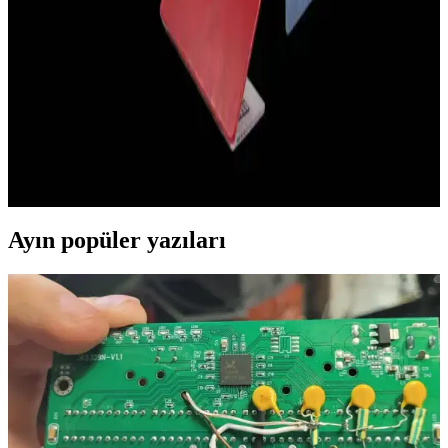
çizilmelere ve darbelere karşı korurken, hafif ve estetik yapısıyla
kullanım kolaylığı sağlar.
Elektronik Cihazlar İçin En İyi Kılıf Seçenekleri ve
Koruma Özellikleri Rehberi
Elektronik cihazların güvenliği ve estetiği için doğru kılıf seçimi
önemlidir. Bu rehberde, çeşitli materyaller ve koruma özellikleri
detaylandırılarak, kullanım alanına uygun en iyi kılıf önerileri
sunuluyor.
Ayın popüler yazıları