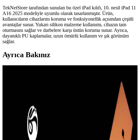
TekNetStore tarafından sunulan bu özel iPad kılıfı, 10. nesil iPad 11
A16 2025 modeliyle uyumlu olarak tasarlanmıştır. Ürün,
kullanıcıların cihazlarını koruma ve fonksiyonellik açısından çeşitli
avantajlar sunar. Yukarı silikon malzeme kullanımı, cihazın tam
oturmasını sağlar ve darbelere karşı üstün koruma sunar. Ayrıca,
dayanıklı PU kaplamalar, uzun ömürlü kullanım ve şık görünüm
sağlar.
Ayrıca Bakınız
Güçlü ve Şık iPhone 8 Plus Kılıfları: Koruma ve
Estetiğin Buluşması
İphone 8 Plus kullanıcıları için dayanıklı ve estetik kılıf seçenekleri,
yüksek koruma ve şıklık sunar. Malzeme ve tasarım detaylarına
dikkat ederek uzun ömürlü seçimler yapabilirsiniz.
iPhone 13 Kılıfı Kullanıcı Yorumları ve Çeşitleri
Hakkında Bilgi
iPhone 13 kılıfı kullanıcı yorumları ve farklı kılıf türleri hakkında