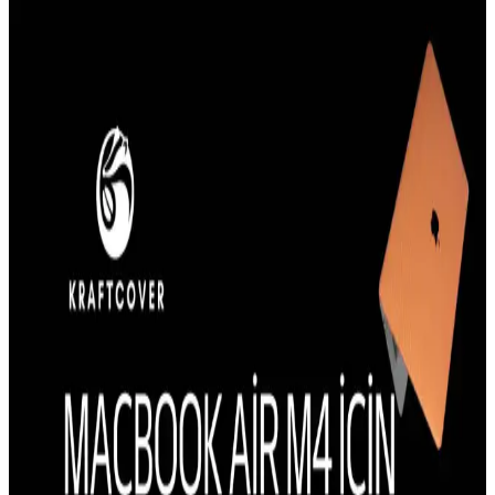
Güçlü ve Şık iPhone 8 Plus Kılıfları: Koruma ve
Estetiğin Buluşması
İphone 8 Plus kullanıcıları için dayanıklı ve estetik kılıf seçenekleri,
yüksek koruma ve şıklık sunar. Malzeme ve tasarım detaylarına
dikkat ederek uzun ömürlü seçimler yapabilirsiniz.
iPhone 13 Kılıfı Kullanıcı Yorumları ve Çeşitleri
Hakkında Bilgi
iPhone 13 kılıfı kullanıcı yorumları ve farklı kılıf türleri hakkında
bilgiler, koruma, tasarım ve kullanım kolaylığı gibi önemli noktaları
içerir.
Galaxy S23 İçin MagSafe Uyumlu Kılıf Durumu ve
Alternatif Seçenekler
Galaxy S23 için resmi veya önerilen MagSafe uyumlu kılıf
seçenekleri bulunmamaktadır. Alternatif manyetik çözümler veya
farklı kılıf seçenekleri değerlendirilmelidir.
iPhone 15 Pro Kılıflarında Estetik ve Tasarım
Trendleri Güncel Modellerle