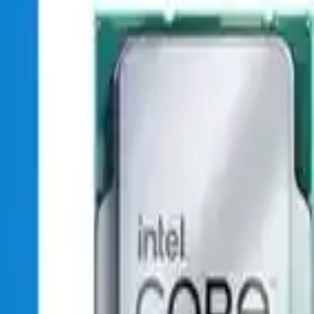
ara uyumu sayesinde performansınızı artırmak veya daha yeni
 yüklerini kaldırabilir, yaratıcı projeleri hızlandırabilir. Ayrıca
anıcıların ortak görüşü, işlemcinin güvenilirliği ve stabilitesi
ve ısınma seviyeleri de memnuniyetle karşılanmaktadır.