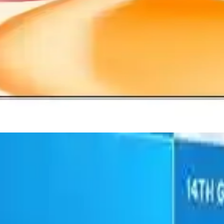
eken yeni model olup, performans ve kullanıcı deneyimi açısından detay
rmans Analizi
 Güncel modellerin teknik detayları ve avantajlarıyla, sistem performansın
ve Yüksek Performansın Birleşimi
k ile kullanıcıların ihtiyaçlarına uygun çözümler sunuyor. Uzun pil ömrü 
n Güncel Durumu ve Piyasa Konumu
birlikte, genel piyasa eğilimleri ve olası özellikleriyle ilgili değerle
 Bu sayede sisteminiz daha hızlı tepki verir, çoklu görevler sırasında per