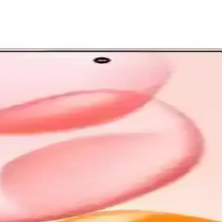
 Teknolojilerle Analizi
 bileşenlerdir. Yeni teknolojiler yüksek hız ve çok çekirdekli yapılarla 
un ve Grafik Performansını Artırma
ısı ve gelişmiş mimarisiyle oyun ve grafik performansını artırıyor, daha 
gun Fiyatlı Akıllı Telefon Seçenekleri
onlar arasında öne çıkan modellerdir. Redmi 9C uzun pil ömrü ve temel
Performans ve Uzun Ömür Analizi
esil Core i7 ve i9 işlemciler gelişmiş termal ve hata düzeltme özellikler
ştırması