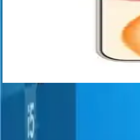
Samsung Galaxy S23 FE, uygun fiyatlı ve güçlü özellikleriyle dikkat ç
Intel Core i5 İşlemcilerin Güncel Özellikleri ve Perfo
Intel Core i5 işlemciler, yüksek hız ve enerji verimliliği ile öne çıkar.
Hafif ve Güçlü Dizüstü Bilgisayarlar: Taşınabilirlik 
Hafif ve güçlü dizüstü bilgisayarlar, yüksek işlem gücü ve taşınabilirli
Honor 400 ve Samsung Galaxy S24 FE Modellerini
Honor 400 ve Galaxy S24 FE modelleri hakkında detaylı bilgi olmamakla 
Teknik Özellikler ve Yenilikler
Modern Teknolojiyle Güçlendirilmiş
Intel'in yeni nesil mimarisi, işlemcinin hızını ve verimliliğini artırır.
hızlandırır, bekleme sürelerini önemli ölçüde azaltır.
Geniş Uyumluluk ve Kolay Yükseltme