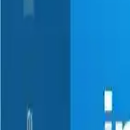
1700 pin soket yapısı, anakartlarla yüksek uyumluluk sağlar. Bu özell
teknolojilere geçiş yapmak oldukça basittir.
Çok Yönlü Kullanım İmkanları
İster oyun, ister profesyonel çalışma ortamları olsun, Intel Core i5 1440
kullanıcılar, işlemcinin sağladığı akıcı deneyimden memnun kalmaktad
Kullanıcı Yorumları ve Memnuniyet
Pozitif Geri Bildirimler
Kullanıcılar, bu işlemciyi gayet başarılı bulmakta ve özellikle çok sayı
yönündedir.
Olumlu Özellikler
İşlemcinin sağladığı hız ve güç, günlük kullanımda ve yoğun uygulamal
Sonuç ve Tavsiyeler