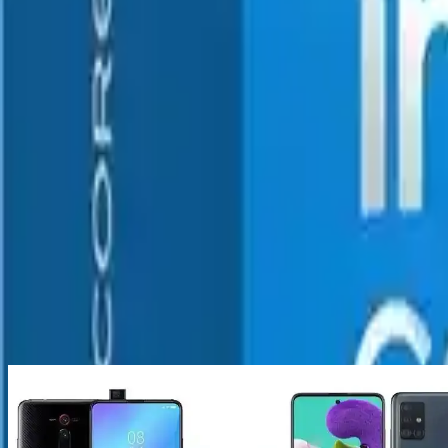
Intel Core i5 14400F, modern teknolojiyle donatılmış, yüksek performa
deneyiminizi geliştirmek istiyorsanız, bu model sizin için ideal bir seçi
sisteminizin performansını zirveye taşıyacaktır.
Paylaş:
f
𝕏
Yorumlar:
Yorum
Ayın popüler yazıları