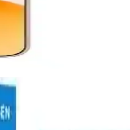
lar resmi açıklamalarla netleşiyor.
ı artırmak isteyenler için ideal seçenekler sunar.
ve şık tasarımlarla çeşitli kullanım alanlarına hitap ediyor.
ndirmeler sunuluyor.
formans düşüşü yaşamaz. Ayrıca gelişmiş veri yolu hızı, veri akışını