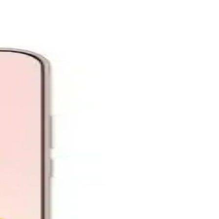
sistemleri güçlendiriyor.
akıcı ve detaylı deneyimler sunuyor.
 performansıyla öne çıkarken, Reno A3 tasarım ve ekran kalitesiyle
iyle öne çıkar, performans ve uzun ömür sağlar.