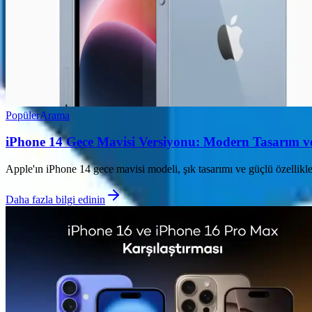
Popüler
Arama
iPhone 14 Gece Mavisi Versiyonu: Modern Tasarım ve
Apple'ın iPhone 14 gece mavisi modeli, şık tasarımı ve güçlü özellikle
Daha fazla bilgi edinin