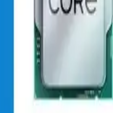
rmak, çoklu görevleri kolayca yönetmek ve genel bilgisayar
ıkan bu işlemci, çeşitli ihtiyaçlara cevap verirken, bilgisayar
0
Beğen