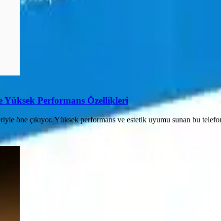
 Yüksek Performans Özellikleri
riyle öne çıkıyor. Yüksek performans ve estetik uyumu sunan bu telefon, k