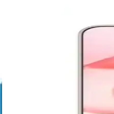
Ayrıca Bakınız
İşlemcilerin Oyun ve İş Performansındaki Rolü Güncel
İşlemciler, oyun ve profesyonel uygulamalarda performansı artıran temel
AMD'nin Yeni Nesil İşlemci ve Grafik Kartlarıyla Oy
AMD'nin yeni nesil işlemcileri ve grafik kartları, yüksek çekirdek say
Xiaomi Redmi 9C ve Oppo Reno A3 Karşılaştırması: Uy
Xiaomi Redmi 9C ve Oppo Reno A3, uygun fiyatlı giriş seviyesi telef
tercih edilir.
Intel İşlemcilerin Güvenilirliği ve Karşılaştırması: 
Intel işlemcilerin güvenilirliği, model ve nesil bazında değişir. Yeni n
Samsung Galaxy S23 FE Özellikleri ve Piyasa Karşıla