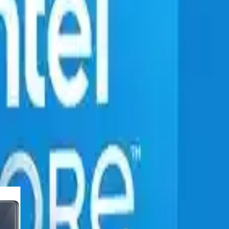
nslı ve geniş uyumluluğa sahip bir işlemcidir. Sisteminizin hızını artı
m olacaktır. Dayanıklılığı, verimliliği ve kullanıcı memnuniyeti ile öne ç