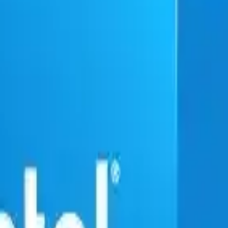
ik, sisteminizi kolayca yükseltmenize imkan tanır. Yeni nesil anakartl
0F her ihtiyaca cevap verebilir. İşlemcinin gelişmiş performansı, yoğun iş
ır.
da görevleri beslemede üstün performans gösterdiğini belirtmektedir. Kull
arda kendini kanıtlamaktadır. Özellikle, işlemcinin enerji verimliliği 