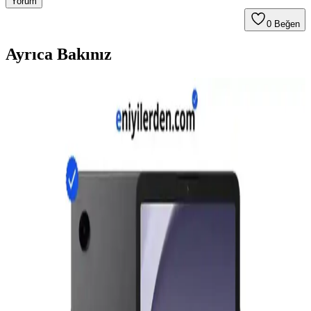
Yorum
0
Beğen
Ayrıca Bakınız
Bütçe Dostu Tablet Modelleri: Okuma, İnternet ve
Yayın İçin En Uygun Seçenekler
Okuma, internet ve yayın için uygun fiyatlı tabletler inceleniyor.
Samsung, Lenovo, Amazon Fire, Xiaomi ve Realme modellerinin
özellikleri, avantajları ve kullanım deneyimleri değerlendiriliyor.
Samsung Galaxy Tab S9 Wi-Fi ve depolama
seçenekleriyle çok yönlü kullanım imkanı sunuyor
Samsung Galaxy Tab S9, Wi-Fi ve çeşitli depolama seçenekleriyle
günlük kullanım, iş ve eğlence ihtiyaçlarına uygun, yüksek
performanslı ve pratik bir tablet deneyimi sunar.
Galaxy Tab A9 ve S6 Lite: Temel Özelliklerin
Karşılaştırması ve Kullanıcı Tavsiyeleri