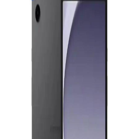
seçenekleriyle çok yönlü kullanım imkanı sunuyor
Samsung Galaxy Tab S9, Wi-Fi ve çeşitli depolama seçenekleriyle
günlük kullanım, iş ve eğlence ihtiyaçlarına uygun, yüksek
performanslı ve pratik bir tablet deneyimi sunar.
Galaxy Tab A9 ve S6 Lite: Temel Özelliklerin
Karşılaştırması ve Kullanıcı Tavsiyeleri
Galaxy Tab A9 ve S6 Lite modellerinin tasarım, performans,
depolama ve yazılım özellikleri karşılaştırmasıyla, kullanıcıların
ihtiyaçlarına uygun seçim yapmasına yardımcı olacak bilgiler
sunuluyor.
Samsung A9 Plus ve S9 FE Tablet Modellerinin
Detaylı Karşılaştırması
Samsung A9 Plus ve S9 FE tablet modellerinin özellikleri,
performansları ve kullanım alanlarını karşılaştırarak en uygun seçimi
yapmanıza yardımcı oluyoruz.
Samsung Galaxy S7 FE ve Benzer Tablet Modelleri
Karşılaştırması