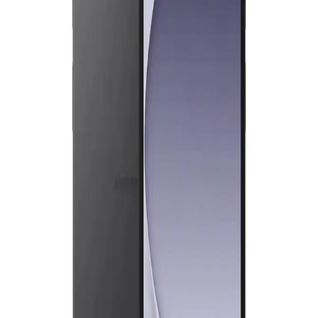
Galaxy Tab A9 ve S6 Lite modellerinin tasarım, performans,
depolama ve yazılım özellikleri karşılaştırmasıyla, kullanıcıların
ihtiyaçlarına uygun seçim yapmasına yardımcı olacak bilgiler
sunuluyor.
Samsung A9 Plus ve S9 FE Tablet Modellerinin
Detaylı Karşılaştırması
Samsung A9 Plus ve S9 FE tablet modellerinin özellikleri,
performansları ve kullanım alanlarını karşılaştırarak en uygun seçimi
yapmanıza yardımcı oluyoruz.
Samsung Galaxy S7 FE ve Benzer Tablet Modelleri
Karşılaştırması
Samsung Galaxy S7 FE, geniş ekranı ve uzun pil ömrüyle öne çıkan
uygun fiyatlı tablet modelidir. 12.4 inç ekran, 45W hızlı şarj ve
yüksek depolama kapasitesiyle günlük kullanım için ideal.
12 İnç Tabletlerde Samsung ve Xiaomi
Karşılaştırması: Tasarım, Performans ve Fiyat
Analizi