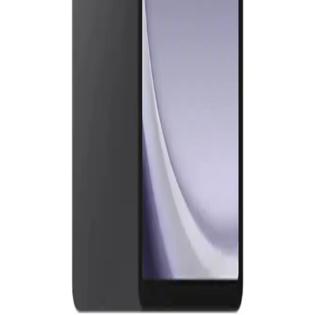
Samsung Galaxy S7 FE, geniş ekranı ve uzun pil ömrüyle öne çıkan
uygun fiyatlı tablet modelidir. 12.4 inç ekran, 45W hızlı şarj ve
yüksek depolama kapasitesiyle günlük kullanım için ideal.
12 İnç Tabletlerde Samsung ve Xiaomi
Karşılaştırması: Tasarım, Performans ve Fiyat
Analizi
Samsung ve Xiaomi'nin 12 inç tablet modellerini tasarım,
performans ve fiyat açısından karşılaştırıyoruz. Hangi model
ihtiyaçlarınıza uygun, detaylar burada.
Samsung Tabletler: Günlük İş ve Eğlence İçin Güçlü
ve Çok Yönlü Çözümler
Samsung tabletler, yüksek çözünürlük, güçlü işlemci ve uzun pil
ömrü ile günlük iş ve eğlence ihtiyaçlarını karşılayan pratik cihazlar.
Samsung Galaxy Tabletler Uygun Fiyat ve
Performans Dengesi Sunuyor
Samsung Galaxy tabletler uygun fiyat ve iyi performansıyla günlük