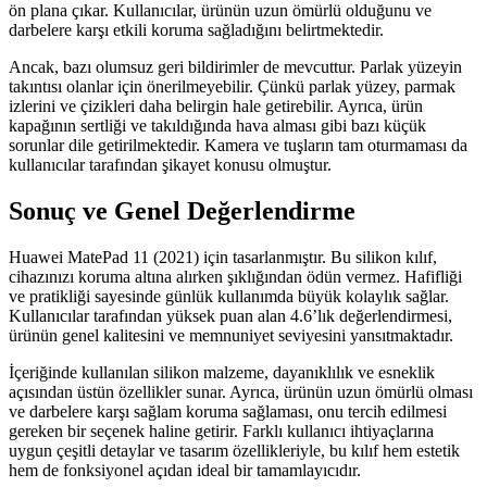
ön plana çıkar. Kullanıcılar, ürünün uzun ömürlü olduğunu ve
darbelere karşı etkili koruma sağladığını belirtmektedir.
Ancak, bazı olumsuz geri bildirimler de mevcuttur. Parlak yüzeyin
takıntısı olanlar için önerilmeyebilir. Çünkü parlak yüzey, parmak
izlerini ve çizikleri daha belirgin hale getirebilir. Ayrıca, ürün
kapağının sertliği ve takıldığında hava alması gibi bazı küçük
sorunlar dile getirilmektedir. Kamera ve tuşların tam oturmaması da
kullanıcılar tarafından şikayet konusu olmuştur.
Sonuç ve Genel Değerlendirme
Huawei MatePad 11 (2021) için tasarlanmıştır. Bu silikon kılıf,
cihazınızı koruma altına alırken şıklığından ödün vermez. Hafifliği
ve pratikliği sayesinde günlük kullanımda büyük kolaylık sağlar.
Kullanıcılar tarafından yüksek puan alan 4.6’lık değerlendirmesi,
ürünün genel kalitesini ve memnuniyet seviyesini yansıtmaktadır.
İçeriğinde kullanılan silikon malzeme, dayanıklılık ve esneklik
açısından üstün özellikler sunar. Ayrıca, ürünün uzun ömürlü olması
ve darbelere karşı sağlam koruma sağlaması, onu tercih edilmesi
gereken bir seçenek haline getirir. Farklı kullanıcı ihtiyaçlarına
uygun çeşitli detaylar ve tasarım özellikleriyle, bu kılıf hem estetik
hem de fonksiyonel açıdan ideal bir tamamlayıcıdır.