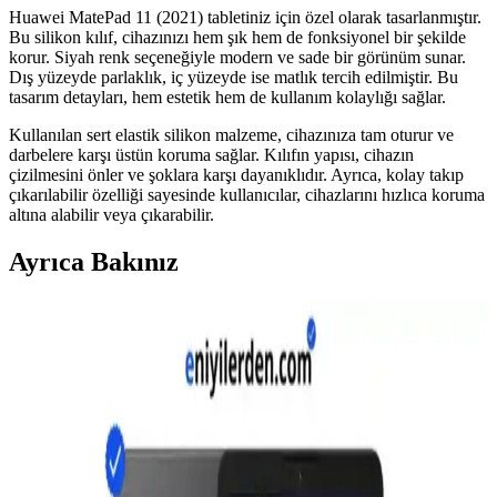
Huawei MatePad 11 (2021) tabletiniz için özel olarak tasarlanmıştır.
Bu silikon kılıf, cihazınızı hem şık hem de fonksiyonel bir şekilde
korur. Siyah renk seçeneğiyle modern ve sade bir görünüm sunar.
Dış yüzeyde parlaklık, iç yüzeyde ise matlık tercih edilmiştir. Bu
tasarım detayları, hem estetik hem de kullanım kolaylığı sağlar.
Kullanılan sert elastik silikon malzeme, cihazınıza tam oturur ve
darbelere karşı üstün koruma sağlar. Kılıfın yapısı, cihazın
çizilmesini önler ve şoklara karşı dayanıklıdır. Ayrıca, kolay takıp
çıkarılabilir özelliği sayesinde kullanıcılar, cihazlarını hızlıca koruma
altına alabilir veya çıkarabilir.
Ayrıca Bakınız
Bütçe Dostu Tablet Modelleri: Okuma, İnternet ve
Yayın İçin En Uygun Seçenekler
Okuma, internet ve yayın için uygun fiyatlı tabletler inceleniyor.
Samsung, Lenovo, Amazon Fire, Xiaomi ve Realme modellerinin
özellikleri, avantajları ve kullanım deneyimleri değerlendiriliyor.
Samsung Galaxy Tab S9 Wi-Fi ve depolama