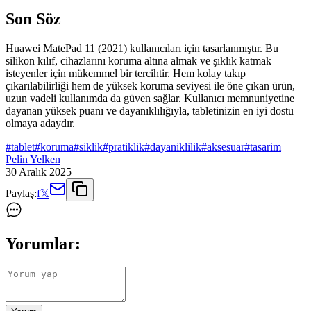
Son Söz
Huawei MatePad 11 (2021) kullanıcıları için tasarlanmıştır. Bu
silikon kılıf, cihazlarını koruma altına almak ve şıklık katmak
isteyenler için mükemmel bir tercihtir. Hem kolay takıp
çıkarılabilirliği hem de yüksek koruma seviyesi ile öne çıkan ürün,
uzun vadeli kullanımda da güven sağlar. Kullanıcı memnuniyetine
dayanan yüksek puanı ve dayanıklılığıyla, tabletinizin en iyi dostu
olmaya adaydır.
#
tablet
#
koruma
#
siklik
#
pratiklik
#
dayaniklilik
#
aksesuar
#
tasarim
Pelin Yelken
30 Aralık 2025
Paylaş:
f
𝕏
Yorumlar: