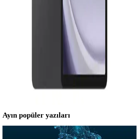
Samsung ve Xiaomi'nin 12 inç tablet modellerini tasarım,
performans ve fiyat açısından karşılaştırıyoruz. Hangi model
ihtiyaçlarınıza uygun, detaylar burada.
Samsung Tabletler: Günlük İş ve Eğlence İçin Güçlü
ve Çok Yönlü Çözümler
Samsung tabletler, yüksek çözünürlük, güçlü işlemci ve uzun pil
ömrü ile günlük iş ve eğlence ihtiyaçlarını karşılayan pratik cihazlar.
Samsung Galaxy Tabletler Uygun Fiyat ve
Performans Dengesi Sunuyor
Samsung Galaxy tabletler uygun fiyat ve iyi performansıyla günlük
ihtiyaçları karşılayan çeşitli modellerle kullanıcıların beğenisini
kazanıyor.
Ayın popüler yazıları