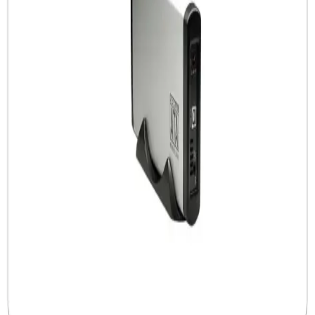
Hafif, yüksek performanslı ve çok bağlantı seçenekleriyle öne çıkan
çok yönlü dizüstü bilgisayarlar, eğitimden işe ve eğlenceye kadar
geniş kullanım alanlarıyla günlük yaşamı kolaylaştırır.
Yüksek Performanslı Profesyonel Dizüstü
Bilgisayarların Özellikleri ve Kullanım Alanları
Güçlü işlemci, yüksek RAM, gelişmiş grafik kartları ve hızlı
depolama ile donatılmış profesyonel dizüstü bilgisayarları ve
kullanım alanlarını keşfedin.
MSI B360 Anakart Analizi: Orta Seviye Performans
ve Uyumluluk Özellikleri
MSI B360 anakart, Intel 8. ve 9. nesil işlemcilerle uyumlu, DDR4
desteği ve geniş bağlantı seçenekleriyle stabil ve yüksek performans
sunar, oyun ve çoklu görevler için ideal bir seçimdir.
Harici Depolama Cihazlarının Özellikleri ve
Kullanım Alanları Analizi
Harici depolama cihazları, yüksek kapasite, hız ve güvenlik