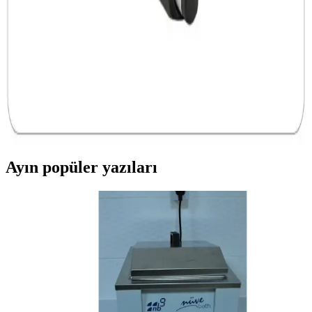
MSI B360 anakart, Intel 8. ve 9. nesil işlemcilerle uyumlu, DDR4
desteği ve geniş bağlantı seçenekleriyle stabil ve yüksek performans
sunar, oyun ve çoklu görevler için ideal bir seçimdir.
Harici Depolama Cihazlarının Özellikleri ve
Kullanım Alanları Analizi
Harici depolama cihazları, yüksek kapasite, hız ve güvenlik
özellikleriyle modern dijital yaşamda önemli rol oynar. Çeşitli
teknolojiler ve tasarımlarla geniş kullanım alanı sunar.
Ayın popüler yazıları