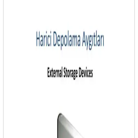
Bilgisayar Seçenekleri
Günümüzde yüksek işlem gücü ve grafik performansı gerektiren
oyun ve yaratıcı işler için uygun dizüstü bilgisayarlar, güçlü işlemci,
grafik kartı ve yüksek RAM ile yüksek verimlilik sağlar.
Yaratıcı Profesyoneller İçin En İyi Taşınabilir
Bilgisayar Seçenekleri ve Özellikleri
Yaratıcı profesyoneller ve teknoloji meraklıları için yüksek
performanslı taşınabilir bilgisayar seçenekleri, özellikleri ve popüler
modeller hakkında detaylı bilgi.
Attack Shark R1 ve Razer DeathAdder Essential
Karşılaştırması: Özellikler ve Kullanım Alanları
Attack Shark R1 ve Razer DeathAdder Essential, farklı tasarım ve
performans özellikleriyle öne çıkan iki oyun ve günlük kullanım
faresidir. Ergonomi, hassasiyet ve dayanıklılık açısından
karşılaştırılır.
Çok Yönlü Dizüstü Bilgisayarlar: Günümüz
Teknolojisinde Çok Amaçlı Kullanımın Anahtarı