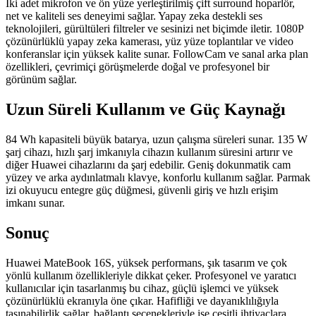
İki adet mikrofon ve ön yüze yerleştirilmiş çift surround hoparlör,
net ve kaliteli ses deneyimi sağlar. Yapay zeka destekli ses
teknolojileri, gürültüleri filtreler ve sesinizi net biçimde iletir. 1080P
çözünürlüklü yapay zeka kamerası, yüz yüze toplantılar ve video
konferanslar için yüksek kalite sunar. FollowCam ve sanal arka plan
özellikleri, çevrimiçi görüşmelerde doğal ve profesyonel bir
görünüm sağlar.
Uzun Süreli Kullanım ve Güç Kaynağı
84 Wh kapasiteli büyük batarya, uzun çalışma süreleri sunar. 135 W
şarj cihazı, hızlı şarj imkanıyla cihazın kullanım süresini artırır ve
diğer Huawei cihazlarını da şarj edebilir. Geniş dokunmatik cam
yüzey ve arka aydınlatmalı klavye, konforlu kullanım sağlar. Parmak
izi okuyucu entegre güç düğmesi, güvenli giriş ve hızlı erişim
imkanı sunar.
Sonuç
Huawei MateBook 16S, yüksek performans, şık tasarım ve çok
yönlü kullanım özellikleriyle dikkat çeker. Profesyonel ve yaratıcı
kullanıcılar için tasarlanmış bu cihaz, güçlü işlemci ve yüksek
çözünürlüklü ekranıyla öne çıkar. Hafifliği ve dayanıklılığıyla
taşınabilirlik sağlar, bağlantı seçenekleriyle ise çeşitli ihtiyaçlara