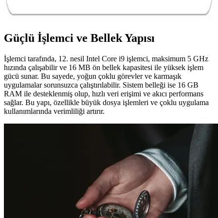
özellikleriyle modern dijital yaşamda önemli rol oynar. Çeşitli
teknolojiler ve tasarımlarla geniş kullanım alanı sunar.
Güçlü İşlemci ve Bellek Yapısı
İşlemci tarafında, 12. nesil Intel Core i9 işlemci, maksimum 5 GHz
hızında çalışabilir ve 16 MB ön bellek kapasitesi ile yüksek işlem
gücü sunar. Bu sayede, yoğun çoklu görevler ve karmaşık
uygulamalar sorunsuzca çalıştırılabilir. Sistem belleği ise 16 GB
RAM ile desteklenmiş olup, hızlı veri erişimi ve akıcı performans
sağlar. Bu yapı, özellikle büyük dosya işlemleri ve çoklu uygulama
kullanımlarında verimliliği artırır.