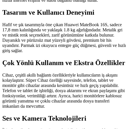
hızda internet erişimi ve stabil bağlantı olanağı sunar.
Tasarım ve Kullanıcı Deneyimi
Hafif ve şık tasarımıyla öne çıkan Huawei MateBook 16S, sadece
17,8 mm kalınlığında ve yaklaşık 1.8 kg ağırlığındadır. Metalik gri
ve mistik renk seçenekleri, zarif görünümüne katkıda bulunur.
Dayanıklı ve pürüzsüz mat yüzeyli gövdesi, premium bir his
uyandırır. Parmak izi okuyucu entegre güç düğmesi, güvenli ve hızlı
giriş sağlar.
Çok Yönlü Kullanım ve Ekstra Özellikler
Cihaz, çeşitli akıllı bağlantı özellikleriyle kullanıcıların iş akışını
kolaylaştırır. Süper Cihaz özelliği sayesinde, telefon, tablet ve
monitör gibi cihazlar arasında kesintisiz ve hızlı geçiş yapılabilir.
Telefon ve tablet ile işbirliği, dosya aktarımı ve ekran paylaşımı gibi
fonksiyonlar, verimliliği artırır. Ayrıca, harici monitörlere kablosuz
görüntü yansıtma ve çoklu cihazlar arasında dosya transferi
imkanları da mevcuttur.
Ses ve Kamera Teknolojileri