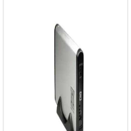
Attack Shark R1 ve Razer DeathAdder Essential, farklı tasarım ve
performans özellikleriyle öne çıkan iki oyun ve günlük kullanım
faresidir. Ergonomi, hassasiyet ve dayanıklılık açısından
karşılaştırılır.
Çok Yönlü Dizüstü Bilgisayarlar: Günümüz
Teknolojisinde Çok Amaçlı Kullanımın Anahtarı
Hafif, yüksek performanslı ve çok bağlantı seçenekleriyle öne çıkan
çok yönlü dizüstü bilgisayarlar, eğitimden işe ve eğlenceye kadar
geniş kullanım alanlarıyla günlük yaşamı kolaylaştırır.
Yüksek Performanslı Profesyonel Dizüstü
Bilgisayarların Özellikleri ve Kullanım Alanları
Güçlü işlemci, yüksek RAM, gelişmiş grafik kartları ve hızlı
depolama ile donatılmış profesyonel dizüstü bilgisayarları ve
kullanım alanlarını keşfedin.
MSI B360 Anakart Analizi: Orta Seviye Performans
ve Uyumluluk Özellikleri