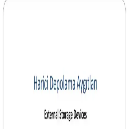
Bilgisayarın Ani Kapanması ve Donanım
Arızalarının Elektriksel Nedenleri ve Önlemleri
Bilgisayarın aniden kapanması ve donanım arızaları, elektriksel
dalgalanmalar ve montaj hatalarından kaynaklanabilir. Doğru
önlemlerle bu sorunların önüne geçmek mümkündür.
Oyun ve Yaratıcı İşler İçin Güncel ve Güçlü Dizüstü
Bilgisayar Seçenekleri
Günümüzde yüksek işlem gücü ve grafik performansı gerektiren
oyun ve yaratıcı işler için uygun dizüstü bilgisayarlar, güçlü işlemci,
grafik kartı ve yüksek RAM ile yüksek verimlilik sağlar.
Yaratıcı Profesyoneller İçin En İyi Taşınabilir
Bilgisayar Seçenekleri ve Özellikleri
Yaratıcı profesyoneller ve teknoloji meraklıları için yüksek
performanslı taşınabilir bilgisayar seçenekleri, özellikleri ve popüler
modeller hakkında detaylı bilgi.
Attack Shark R1 ve Razer DeathAdder Essential
Karşılaştırması: Özellikler ve Kullanım Alanları