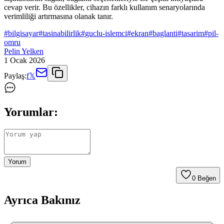
cevap verir. Bu özellikler, cihazın farklı kullanım senaryolarında
verimliliği artırmasına olanak tanır.
#
bilgisayar
#
tasinabilirlik
#
guclu-islemci
#
ekran
#
baglanti
#
tasarim
#
pil-
omru
Pelin Yelken
1 Ocak 2026
Paylaş:
f
𝕏
Yorumlar:
Yorum
0
Beğen
Ayrıca Bakınız