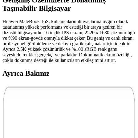
Gelişmiş Özelliklerle Donatılmış
Taşınabilir Bilgisayar
Huawei MateBook 16S, kullanıcıların ihtiyaçlarına uygun olarak
tasarlanmış yüksek performans ve estetiği bir araya getiren bir
dizüstü bilgisayardır. 16 inçlik IPS ekranı, 2520 x 1680 çözünürlüğü
ve %90 ekran-gövde oranıyla dikkat çeker. Bu geniş ve canlı ekran,
profesyonel görüntüleme ve detaylı grafik çalışmaları için idealdir.
Ayrıca 2.5K yüksek çözünürlük ve %100 sRGB renk gamı
sayesinde renkler gerçekçi ve parlaktır. Dokunmatik ekran özelliği,
çoklu dokunma desteği ile kullanıcıların etkileşimini artırır.
Ayrıca Bakınız
Bilgisayarın Ani Kapanması ve Donanım
Arızalarının Elektriksel Nedenleri ve Önlemleri
Bilgisayarın aniden kapanması ve donanım arızaları, elektriksel
dalgalanmalar ve montaj hatalarından kaynaklanabilir. Doğru
önlemlerle bu sorunların önüne geçmek mümkündür.
Oyun ve Yaratıcı İşler İçin Güncel ve Güçlü Dizüstü