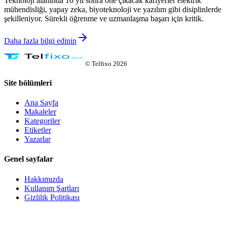
Teknoloji alanında 10 yıl sonra öne çıkacak kariyerler elektrik
mühendisliği, yapay zeka, biyoteknoloji ve yazılım gibi disiplinlerde
şekilleniyor. Sürekli öğrenme ve uzmanlaşma başarı için kritik.
Daha fazla bilgi edinin
©
Telfixo
2026
Site bölümleri
Ana Sayfa
Makaleler
Kategoriler
Etiketler
Yazarlar
Genel sayfalar
Hakkımızda
Kullanım Şartları
Gizlilik Politikası