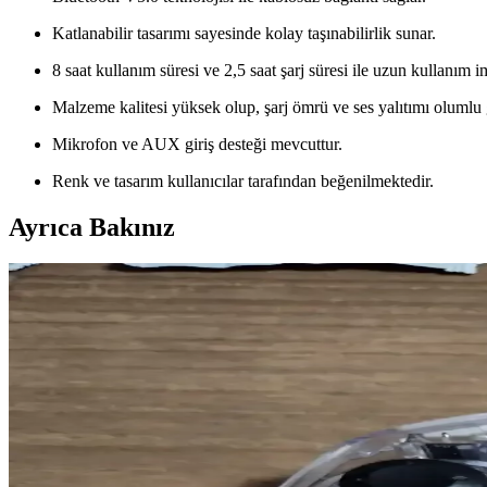
Katlanabilir tasarımı sayesinde kolay taşınabilirlik sunar.
8 saat kullanım süresi ve 2,5 saat şarj süresi ile uzun kullanım i
Malzeme kalitesi yüksek olup, şarj ömrü ve ses yalıtımı olumlu ge
Mikrofon ve AUX giriş desteği mevcuttur.
Renk ve tasarım kullanıcılar tarafından beğenilmektedir.
Ayrıca Bakınız
FreeBuds SE ve Galaxy Buds FE Karşılaştırması: Uyg
Huawei FreeBuds SE ve Samsung Galaxy Buds FE modellerinin tasarım, s
Taotronics SoundSurge 85 Kablosuz Kulaklık Özellikl
Günümüzde kablosuz kulaklıklar, teknolojinin gelişmesiyle iletişim ve
Anker Kablosuz Kulaklıklar ve Uzun Pil Ömrü ile G