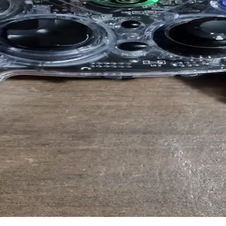
 ile günlük kullanımda öne çıkar, hafif tasarımıyla konfor sağlar ve çeş
ken Temel Özellikler ve En Güncel Modeller
klılığıyla öne çıkıyor. Bluetooth ve diğer bağlantı seçenekleriyle çeşitli
m, Performans ve Özellikler
n kablosuz kulaklık. Ses kalitesi, pil ömrü ve uyumluluk gibi detaylar 
cel Ürünler ve Kullanım Alanları
üntü ve ses iletimi sağlayan kablosuz sistemler, evden profesyonel kul
En Güncel Modeller Hakkında Detaylı Bilgi
ıkıyor. Ses kalitesi, pil ömrü ve teknolojik yenilikler hakkında detaylı bi
ik Kasa Tasarımlarının İncelenmesi
cü parti kontrolcüdür. Şeffaf elektronik kasalar estetik ve eğitim amaçlı