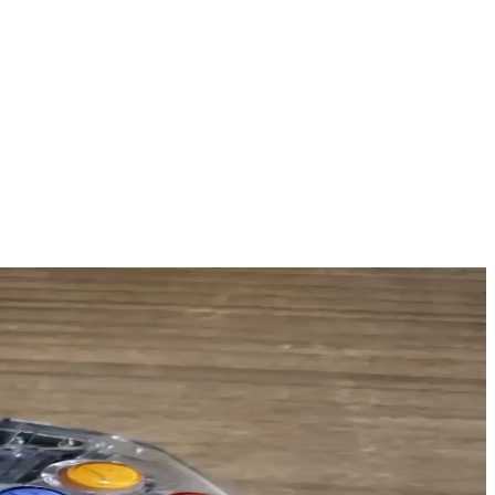
yardımcı oluyoruz.
litesi ve konforuyla dikkat çekiyor.