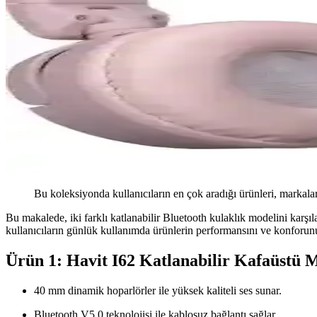
Bu koleksiyonda kullanıcıların en çok aradığı ürünleri, markalar
Bu makalede, iki farklı katlanabilir Bluetooth kulaklık modelini karşılaş
kullanıcıların günlük kullanımda ürünlerin performansını ve konforun
Ürün 1: Havit I62 Katlanabilir Kafaüstü 
40 mm dinamik hoparlörler ile yüksek kaliteli ses sunar.
Bluetooth V5.0 teknolojisi ile kablosuz bağlantı sağlar.