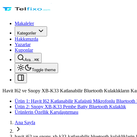
Makaleler
Kategoriler
Hakkımızda
Yazarlar
Kuponlar
Ara...
⌘
K
Toggle theme
Havit I62 ve Snopy XB-K33 Katlanabilir Bluetooth Kulaklıkların Karş
Ürün 1: Havit I62 Katlanabilir Kafaüstü Mikrofonlu Bluetooth
Ürün 2: Snopy XB-K33 Pembe Batty Bluetooth Kulaklık
Ürünlerin Özellik Karşılaştırması
Ana Sayfa
havit-i62-ve-snopy-xb-k33-katlanabilir-bluetooth-kulakliklarin-k