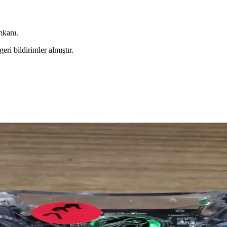
mkanı.
ri bildirimler almıştır.
un Fiyatlı Kablosuz Kulaklık Seçenekleri
es, pil ve ek özelliklerini karşılaştırarak bilinçli seçim yapmanıza 
eri ve Kullanım Avantajları
 eğlence alanında öne çıkıyor. Taotronics SoundSurge 85, yüksek ses ka
ünlük Kullanım Kolaylığı