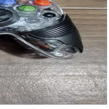
itli uygulamalarda pratik çözümler sunar.
 kullanım alanlarına uygun modeller bulunuyor.
hakkında genel bilgiler sunuluyor.
lanıma kadar geniş alanlarda tercih ediliyor.
lgiler içerir.
 kullanılırken, pratikte bazı zorluklar yaşanabilir.