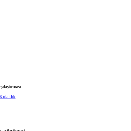
ılaştırması
 Kulaklık
arsilastirmasi