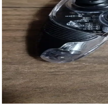
Anker kablosuz kulaklıklar, uzun pil ömrü ve yüksek enerji verimliliği
Taşınabilir Hoparlör Seçiminde Dikkat Edilmesi Gere
Gelişen teknolojilerle taşınabilir hoparlörler, hafif tasarımı ve dayanı
Samsung Galaxy Buds FE Kulaklık İncelemesi: Tasarı
Samsung Galaxy Buds FE, tasarımı ve teknik özellikleriyle dikkat çeke
Kablosuz Görüntü ve Ses Aktarımı Teknolojileri: Gün
Günümüzde Wi-Fi ve Bluetooth teknolojileriyle yüksek çözünürlükte gör
Kablosuz Kulaklıklar: Özellikleri, Teknolojileri ve 
Kablosuz kulaklıklar, kullanım kolaylığı ve gelişmiş özellikleriyle öne ç
Pelican 0X7-XB Xbox Kontrolcüsü ve Şeffaf Elektron
Pelican 0X7-XB, şeffaf kasasıyla orijinal Xbox için tasarlanmış bir üçün