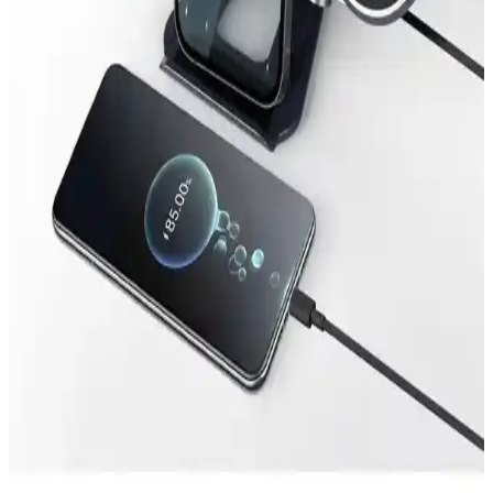
JBL Taşınabilir Hoparlörlerin Özellikleri ve
Kullanım Alanları Analizi
JBL’in taşınabilir hoparlörleri yüksek ses çıkışı ve netliğiyle bilinir.
Modelleri, düşük frekans performansı ve kullanım alanlarına göre
çeşitli özellikler sunar, kullanıcı memnuniyetini artırır.
Taşınabilir ve Üçlü Ekranlı Monitörler: Günümüz
Teknolojisinde Çoklu Ekran Çözümleri
Taşınabilir ve üçlü ekranlı monitörler, yüksek çözünürlük ve
taşınabilirlik özellikleriyle profesyonel ve eğlence amaçlı
kullanımlarda öne çıkıyor.
Anker 20W USB-C Adaptör Özellikleri ve Kullanım
Alanları Hakkında Detaylı Bilgi
Anker 20W USB-C adaptör yüksek verimlilik ve taşınabilirlik sunar,
hızlı şarj imkanıyla uyumlu cihazlara pratik kullanım sağlar.
Çok Fonksiyonlu Şarjlı Kablosuz Radyo: Modern
Kullanım Alanları ve Özellikleri