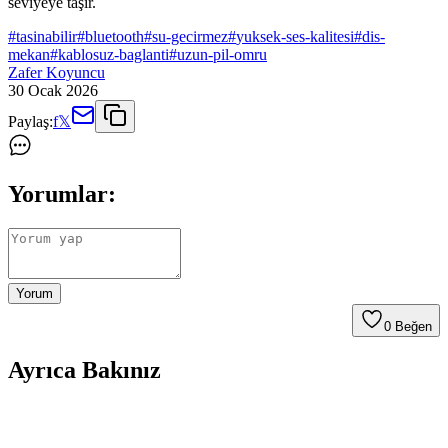
seviyeye taşır.
#
tasinabilir
#
bluetooth
#
su-gecirmez
#
yuksek-ses-kalitesi
#
dis-
mekan
#
kablosuz-baglanti
#
uzun-pil-omru
Zafer Koyuncu
30 Ocak 2026
Paylaş:
f
𝕏
Yorumlar:
Yorum
0
Beğen
Ayrıca Bakınız
Miniatür Lazer Teknolojisi ile Evde ve Kırsal