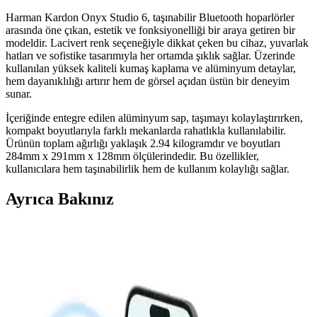
Harman Kardon Onyx Studio 6, taşınabilir Bluetooth hoparlörler
arasında öne çıkan, estetik ve fonksiyonelliği bir araya getiren bir
modeldir. Lacivert renk seçeneğiyle dikkat çeken bu cihaz, yuvarlak
hatları ve sofistike tasarımıyla her ortamda şıklık sağlar. Üzerinde
kullanılan yüksek kaliteli kumaş kaplama ve alüminyum detaylar,
hem dayanıklılığı artırır hem de görsel açıdan üstün bir deneyim
sunar.
İçeriğinde entegre edilen alüminyum sap, taşımayı kolaylaştırırken,
kompakt boyutlarıyla farklı mekanlarda rahatlıkla kullanılabilir.
Ürünün toplam ağırlığı yaklaşık 2.94 kilogramdır ve boyutları
284mm x 291mm x 128mm ölçülerindedir. Bu özellikler,
kullanıcılara hem taşınabilirlik hem de kullanım kolaylığı sağlar.
Ayrıca Bakınız
Miniatür Lazer Teknolojisi ile Evde ve Kırsal
Alanlarda Laboratuvar Testlerinin Geleceği
Chalmers Üniversitesi'nin geliştirdiği minyatür lazer teknolojisi,
laboratuvar testlerini ev ve kırsal sağlık merkezlerine taşıyarak
erişilebilirliği artırıyor. Bu teknoloji küçük hacimlerde hızlı ve hassas