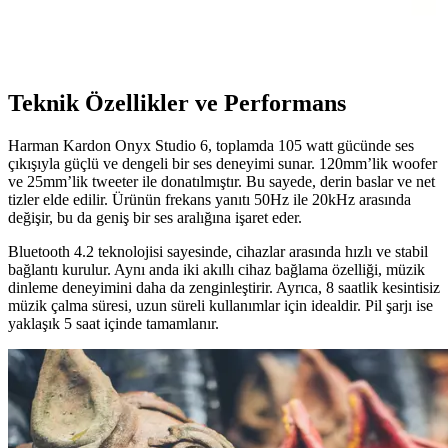
Kablosuz, şarjlı ve çok fonksiyonlu radyolar, taşınabilirlik ve çok
yönlülük sunarak dış mekan ve ev kullanımı için ideal çözümler
sağlar.
Teknik Özellikler ve Performans
Harman Kardon Onyx Studio 6, toplamda 105 watt gücünde ses
çıkışıyla güçlü ve dengeli bir ses deneyimi sunar. 120mm’lik woofer
ve 25mm’lik tweeter ile donatılmıştır. Bu sayede, derin baslar ve net
tizler elde edilir. Ürünün frekans yanıtı 50Hz ile 20kHz arasında
değişir, bu da geniş bir ses aralığına işaret eder.
Bluetooth 4.2 teknolojisi sayesinde, cihazlar arasında hızlı ve stabil
bağlantı kurulur. Aynı anda iki akıllı cihaz bağlama özelliği, müzik
dinleme deneyimini daha da zenginleştirir. Ayrıca, 8 saatlik kesintisiz
müzik çalma süresi, uzun süreli kullanımlar için idealdir. Pil şarjı ise
yaklaşık 5 saat içinde tamamlanır.