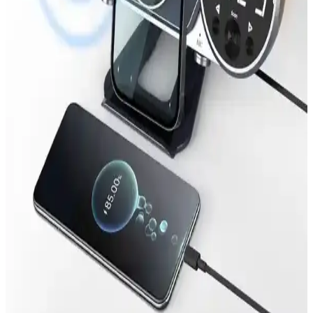
Gelişen teknolojilerle taşınabilir hoparlörler, hafif tasarımı ve
dayanıklılığıyla öne çıkıyor. Bluetooth ve diğer bağlantı
seçenekleriyle çeşitli kullanım alanlarına uygun modeller bulunuyor.
JBL Taşınabilir Hoparlörlerin Özellikleri ve
Kullanım Alanları Analizi
JBL’in taşınabilir hoparlörleri yüksek ses çıkışı ve netliğiyle bilinir.
Modelleri, düşük frekans performansı ve kullanım alanlarına göre
çeşitli özellikler sunar, kullanıcı memnuniyetini artırır.
Taşınabilir ve Üçlü Ekranlı Monitörler: Günümüz
Teknolojisinde Çoklu Ekran Çözümleri
Taşınabilir ve üçlü ekranlı monitörler, yüksek çözünürlük ve
taşınabilirlik özellikleriyle profesyonel ve eğlence amaçlı
kullanımlarda öne çıkıyor.
Anker 20W USB-C Adaptör Özellikleri ve Kullanım
Alanları Hakkında Detaylı Bilgi
Anker 20W USB-C adaptör yüksek verimlilik ve taşınabilirlik sunar,
hızlı şarj imkanıyla uyumlu cihazlara pratik kullanım sağlar.