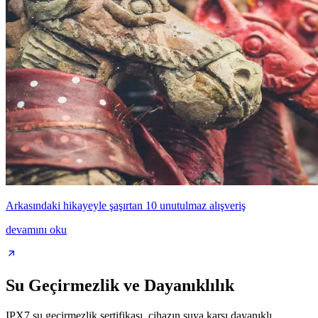
Arkasındaki hikayeyle şaşırtan 10 unutulmaz alışveriş
devamını oku
Su Geçirmezlik ve Dayanıklılık
IPX7 su geçirmezlik sertifikası, cihazın suya karşı dayanıklı