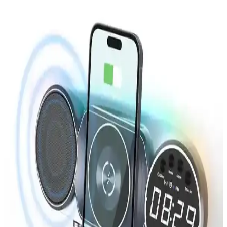
Alanlarda Laboratuvar Testlerinin Geleceği
Chalmers Üniversitesi'nin geliştirdiği minyatür lazer teknolojisi,
laboratuvar testlerini ev ve kırsal sağlık merkezlerine taşıyarak
erişilebilirliği artırıyor. Bu teknoloji küçük hacimlerde hızlı ve hassas
biyokimyasal analizler yapabiliyor.
Estetik ve Taşınabilir Yaz Fanları: Modern
Tasarımlarla Serinlik Sunan Pratik Ürünler
Modern tasarımlı taşınabilir yaz fanları, hafif ve pratik kullanımıyla
seyahat ve ofis ortamlarında serinlik sağlar, şık görünümleriyle de
dikkat çeker.
Modern Şarj Standları: Çoklu Cihazlar İçin Pratik
ve Yenilikçi Çözüm Seçenekleri
Gelişmiş şarj standları, çoklu cihaz desteği ve kablosuz özellikleriyle
kullanım kolaylığı sağlar, kablo karmaşasını azaltır ve taşınabilirlik
sunar.
Taşınabilir Hoparlör Seçiminde Dikkat Edilmesi
Gereken Temel Özellikler ve En Güncel Modeller