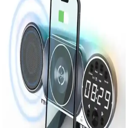
biyokimyasal analizler yapabiliyor.
Estetik ve Taşınabilir Yaz Fanları: Modern
Tasarımlarla Serinlik Sunan Pratik Ürünler
Modern tasarımlı taşınabilir yaz fanları, hafif ve pratik kullanımıyla
seyahat ve ofis ortamlarında serinlik sağlar, şık görünümleriyle de
dikkat çeker.
Modern Şarj Standları: Çoklu Cihazlar İçin Pratik
ve Yenilikçi Çözüm Seçenekleri
Gelişmiş şarj standları, çoklu cihaz desteği ve kablosuz özellikleriyle
kullanım kolaylığı sağlar, kablo karmaşasını azaltır ve taşınabilirlik
sunar.
Taşınabilir Hoparlör Seçiminde Dikkat Edilmesi
Gereken Temel Özellikler ve En Güncel Modeller
Gelişen teknolojilerle taşınabilir hoparlörler, hafif tasarımı ve
dayanıklılığıyla öne çıkıyor. Bluetooth ve diğer bağlantı
seçenekleriyle çeşitli kullanım alanlarına uygun modeller bulunuyor.