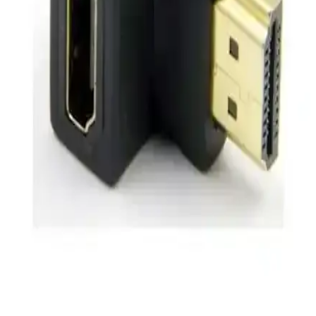
standardıdır.
HDMI 2.0 Teknolojisinin Güncel Cihazlardaki
Avantajları ve Kullanım Alanları
HDMI 2.0, 4K ve HDR desteğiyle yüksek çözünürlük ve kaliteli ses
iletimi sunar. Güncel televizyonlar, oyun konsolları ve monitörlerde
bulunur, içerik deneyimini artırır.
Wi-Fi HDMI Ses ve Görüntü Gönderici Teknolojisi:
Modern Ev Eğlencesinde Kablosuz Çözümler
Wi-Fi HDMI cihazları, kablosuz yüksek çözünürlük ve HDR
desteğiyle ev ve profesyonel kullanımda kablo karmaşasını ortadan
kaldırır, kolay kurulum ve yüksek kalite sunar.
HDMI 2.0 Teknolojisinin Özellikleri ve Elektronik
Cihazlardaki Yeri
HDMI 2.0, yüksek veri aktarım hızı ve geniş cihaz uyumluluğu
sağlayarak modern elektronik cihazlar arasında sorunsuz bağlantı
imkanı sunar.