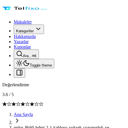
Makaleler
Kategoriler
Hakkımızda
Yazarlar
Kuponlar
Ara...
⌘
K
Toggle theme
Değerlendirme
3.6
/
5
Ana Sayfa
gplus-8k60-hdmi-2-1-kablosu-yuksek-cozunurluk-ve-