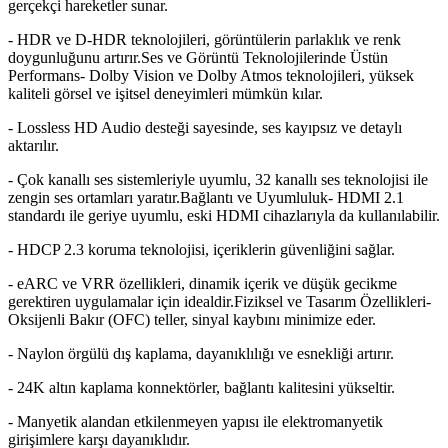
gerçekçi hareketler sunar.
- HDR ve D-HDR teknolojileri, görüntülerin parlaklık ve renk
doygunluğunu artırır.Ses ve Görüntü Teknolojilerinde Üstün
Performans- Dolby Vision ve Dolby Atmos teknolojileri, yüksek
kaliteli görsel ve işitsel deneyimleri mümkün kılar.
- Lossless HD Audio desteği sayesinde, ses kayıpsız ve detaylı
aktarılır.
- Çok kanallı ses sistemleriyle uyumlu, 32 kanallı ses teknolojisi ile
zengin ses ortamları yaratır.Bağlantı ve Uyumluluk- HDMI 2.1
standardı ile geriye uyumlu, eski HDMI cihazlarıyla da kullanılabilir.
- HDCP 2.3 koruma teknolojisi, içeriklerin güvenliğini sağlar.
- eARC ve VRR özellikleri, dinamik içerik ve düşük gecikme
gerektiren uygulamalar için idealdir.Fiziksel ve Tasarım Özellikleri-
Oksijenli Bakır (OFC) teller, sinyal kaybını minimize eder.
- Naylon örgülü dış kaplama, dayanıklılığı ve esnekliği artırır.
- 24K altın kaplama konnektörler, bağlantı kalitesini yükseltir.
- Manyetik alandan etkilenmeyen yapısı ile elektromanyetik
girişimlere karşı dayanıklıdır.