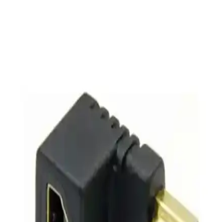
kurulum ile yüksek çözünürlüklü içeriklerin tadını çıkarabilirsiniz.
Onvo 65OVF9001UQ ve Sunny SN55FMN243: 4K
Geniş Ekran Akıllı Televizyon Karşılaştırması
Onvo 65OVF9001UQ ve Sunny SN55FMN243 modelleri, 4K
çözünürlük ve farklı özellikleriyle öne çıkıyor. Büyük ekran ve akıllı
özellikler tercihlerinizi şekillendiriyor.
HDMI 2.0 Teknolojisinin Günümüz Elektronik
Cihazlarındaki Rolü ve Özellikleri
HDMI 2.0, yüksek bant genişliği ve çözünürlük desteğiyle modern
elektronik cihazlarda öne çıkar. 4K ve HDR gibi özelliklerle ev
eğlencesinden profesyonel kullanıma kadar geniş alanlarda tercih
edilir.
HDMI 2.0 Standartları ve Yüksek Kalite Bağlantı
Çözümleri
HDMI 2.0, 18 Gbps hız ve 4K 60Hz desteğiyle yüksek kalite
görüntü ve ses aktarımı sağlar. Uyumlu cihazlar ve gelişmiş
özellikleriyle modern elektronik cihazların vazgeçilmez bağlantı