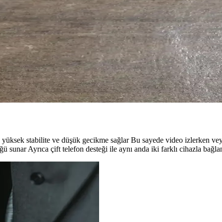
üntü ve ses iletimi sağlayan kablosuz sistemler, evden profesyonel kul
En Güncel Modeller Hakkında Detaylı Bilgi
ıkıyor. Ses kalitesi, pil ömrü ve teknolojik yenilikler hakkında detaylı bi
ik Kasa Tasarımlarının İncelenmesi
cü parti kontrolcüdür. Şeffaf elektronik kasalar estetik ve eğitim amaçlı
ıda yüksek stabilite ve düşük gecikme sağlar Bu sayede video izlerken
unar Ayrıca çift telefon desteği ile aynı anda iki farklı cihazla bağlant