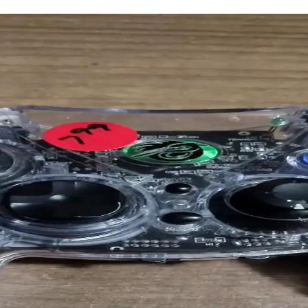
un Fiyatlı Kablosuz Kulaklık Seçenekleri
es, pil ve ek özelliklerini karşılaştırarak bilinçli seçim yapmanıza 
eri ve Kullanım Avantajları
 eğlence alanında öne çıkıyor. Taotronics SoundSurge 85, yüksek ses ka
ünlük Kullanım Kolaylığı
 ile günlük kullanımda öne çıkar, hafif tasarımıyla konfor sağlar ve çeş
ken Temel Özellikler ve En Güncel Modeller
klılığıyla öne çıkıyor. Bluetooth ve diğer bağlantı seçenekleriyle çeşitli
m, Performans ve Özellikler
n kablosuz kulaklık. Ses kalitesi, pil ömrü ve uyumluluk gibi detaylar 
cel Ürünler ve Kullanım Alanları