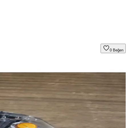
0
Beğen
yardımcı oluyoruz.
litesi ve konforuyla dikkat çekiyor.