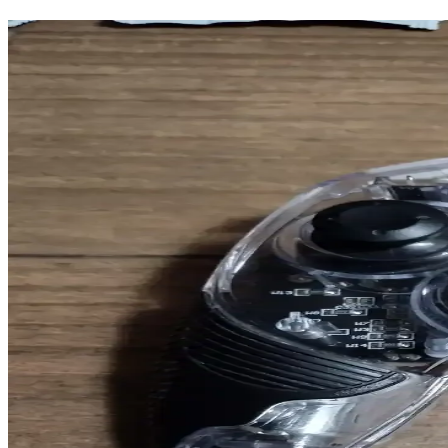
FreeBuds SE ve Galaxy Buds FE Karşılaştırması: Uyg
Huawei FreeBuds SE ve Samsung Galaxy Buds FE modellerinin tasarım, s
Taotronics SoundSurge 85 Kablosuz Kulaklık Özellikl
Günümüzde kablosuz kulaklıklar, teknolojinin gelişmesiyle iletişim ve
Anker Kablosuz Kulaklıklar ve Uzun Pil Ömrü ile G
Anker kablosuz kulaklıklar, uzun pil ömrü ve yüksek enerji verimliliği
Taşınabilir Hoparlör Seçiminde Dikkat Edilmesi Gere
Gelişen teknolojilerle taşınabilir hoparlörler, hafif tasarımı ve dayanı
Samsung Galaxy Buds FE Kulaklık İncelemesi: Tasarı
Samsung Galaxy Buds FE, tasarımı ve teknik özellikleriyle dikkat çeke
Kablosuz Görüntü ve Ses Aktarımı Teknolojileri: Gün