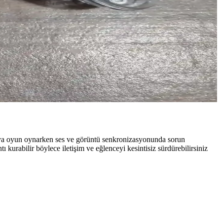
lanıma kadar geniş alanlarda tercih ediliyor.
lgiler içerir.
 kullanılırken, pratikte bazı zorluklar yaşanabilir.
 veya oyun oynarken ses ve görüntü senkronizasyonunda sorun
ı kurabilir böylece iletişim ve eğlenceyi kesintisiz sürdürebilirsiniz