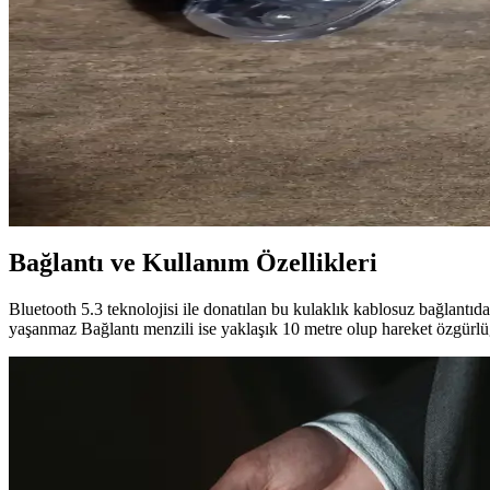
Günümüzde Wi-Fi ve Bluetooth teknolojileriyle yüksek çözünürlükte gör
Kablosuz Kulaklıklar: Özellikleri, Teknolojileri ve 
Kablosuz kulaklıklar, kullanım kolaylığı ve gelişmiş özellikleriyle öne ç
Pelican 0X7-XB Xbox Kontrolcüsü ve Şeffaf Elektron
Pelican 0X7-XB, şeffaf kasasıyla orijinal Xbox için tasarlanmış bir üçün
Bağlantı ve Kullanım Özellikleri
Bluetooth 5.3 teknolojisi ile donatılan bu kulaklık kablosuz bağlant
yaşanmaz Bağlantı menzili ise yaklaşık 10 metre olup hareket özgürlüğü s