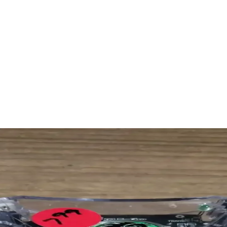
un Fiyatlı Kablosuz Kulaklık Seçenekleri
es, pil ve ek özelliklerini karşılaştırarak bilinçli seçim yapmanıza 
eri ve Kullanım Avantajları
 eğlence alanında öne çıkıyor. Taotronics SoundSurge 85, yüksek ses ka
ünlük Kullanım Kolaylığı