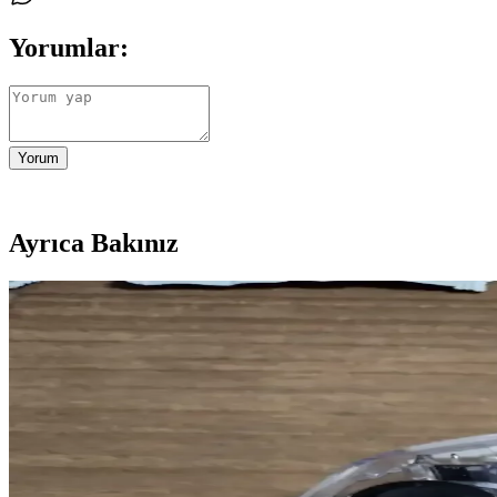
Yorumlar:
Yorum
Ayrıca Bakınız
FreeBuds SE ve Galaxy Buds FE Karşılaştırması: Uyg
Huawei FreeBuds SE ve Samsung Galaxy Buds FE modellerinin tasarım, s
Taotronics SoundSurge 85 Kablosuz Kulaklık Özellikl
Günümüzde kablosuz kulaklıklar, teknolojinin gelişmesiyle iletişim ve
Anker Kablosuz Kulaklıklar ve Uzun Pil Ömrü ile G