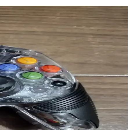
yardımcı oluyoruz.
litesi ve konforuyla dikkat çekiyor.
itli uygulamalarda pratik çözümler sunar.
 kullanım alanlarına uygun modeller bulunuyor.
hakkında genel bilgiler sunuluyor.