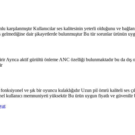
lu karşılanmıştır Kullanıcılar ses kalitesinin yeterli olduğunu ve bağla
 gelmediğine dair şikayetlerde bulunmuştur Bu tür sorunlar ürünün uygun 
tirir Ayrıca aktif gürültü önleme ANC özelliği bulunmaktadır bu da dı
ir
onksiyonel ve şık bir oyuncu kulaklığıdır Uzun pil ömrü kaliteli ses çıkı
 kullanıcı memnuniyeti yüksektir Bu ürün uygun fiyatlı ve güvenilir bir
iyat