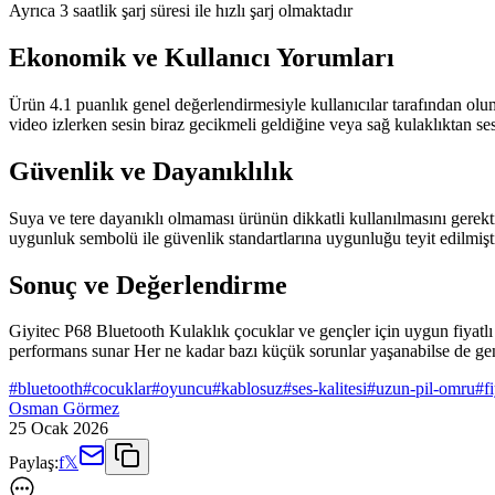
Ayrıca 3 saatlik şarj süresi ile hızlı şarj olmaktadır
Ekonomik ve Kullanıcı Yorumları
Ürün 4.1 puanlık genel değerlendirmesiyle kullanıcılar tarafından olum
video izlerken sesin biraz gecikmeli geldiğine veya sağ kulaklıktan ses
Güvenlik ve Dayanıklılık
Suya ve tere dayanıklı olmaması ürünün dikkatli kullanılmasını gerek
uygunluk sembolü ile güvenlik standartlarına uygunluğu teyit edilmişt
Sonuç ve Değerlendirme
Giyitec P68 Bluetooth Kulaklık çocuklar ve gençler için uygun fiyatlı f
performans sunar Her ne kadar bazı küçük sorunlar yaşanabilse de genel
#
bluetooth
#
cocuklar
#
oyuncu
#
kablosuz
#
ses-kalitesi
#
uzun-pil-omru
#
f
Osman Görmez
25 Ocak 2026
Paylaş:
f
𝕏