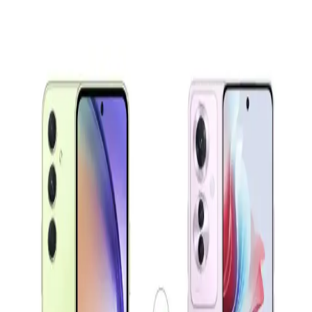
Kullanıcı İçin Uygun Alternatifler
Samsung Galaxy A16 ve A36 modelleri, farklı ihtiyaçlara uygun
fiyat-performans odaklı akıllı telefonlar. Bu karşılaştırma ile hangi
modelin sizin için daha uygun olduğunu öğrenebilirsiniz.
Samsung Galaxy S23 ve Xiaomi 13 Karşılaştırması:
Performans, Tasarım ve Özellikler
Samsung Galaxy S23 ve Xiaomi 13 modellerinin tasarım,
performans, kamera ve batarya özelliklerini detaylı karşılaştırıyoruz.
Hangi telefon sizin ihtiyaçlarınıza uygun?
Akıllı Telefonların Evrimi ve Gelecekteki Teknolojik
Yenilikler
Günümüzde akıllı telefonlar, gelişmiş kameralar, hızlı işlemciler ve
5G teknolojisiyle yaşamımızı dönüştürüyor. Yapay zeka ve
katlanabilir ekranlar gibi yenilikler, kullanıcı deneyimini
zenginleştiriyor.
Samsung Galaxy A01: Uygun Fiyatlı Giriş Seviyesi
Akıllı Telefonu Özellikleri ve Performansı