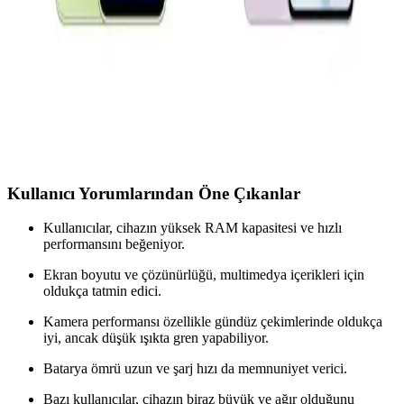
Samsung Galaxy A serisinin teknik detayları ve model seçiminde
dikkat edilmesi gerekenler hakkında kapsamlı bilgiler içerir.
Oppo A54 ve Reno 11 F Karşılaştırması: Hangi
Telefon Sizin İçin Uygun
Oppo A54 ve Reno 11 F modellerinin özelliklerini karşılaştırarak,
uzun pil ömrü, ekran kalitesi ve kamera performansı gibi faktörlerle
en uygun telefonu seçmenize yardımcı oluyoruz.
Kullanıcı Yorumlarından Öne Çıkanlar
Kullanıcılar, cihazın yüksek RAM kapasitesi ve hızlı
performansını beğeniyor.
Ekran boyutu ve çözünürlüğü, multimedya içerikleri için
oldukça tatmin edici.
Kamera performansı özellikle gündüz çekimlerinde oldukça
iyi, ancak düşük ışıkta gren yapabiliyor.
Batarya ömrü uzun ve şarj hızı da memnuniyet verici.
Bazı kullanıcılar, cihazın biraz büyük ve ağır olduğunu