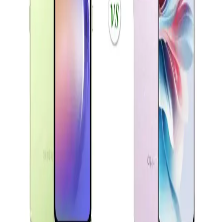
Galaxy A01, uygun fiyatı ve temel özellikleriyle giriş seviyesi
kullanıcılar için ideal. 5.7 inç ekran, çift kamera ve 3000 mAh
batarya ile günlük kullanım için uygun bir seçenek.
Akıllı Telefon Seçiminde Ekran, Batarya ve Kamera
Özellikleri Analizi
Bu yazıda Oppo Reno A3 ve Samsung A04e gibi çeşitli akıllı
telefon modellerinin ekran, batarya ve kamera özellikleri
karşılaştırılarak kullanıcıların tercihini etkileyen faktörler inceleniyor.
Xiaomi Redmi 13 ve Samsung Galaxy A16
Karşılaştırması Güncel Özellikler ve Teknolojik
Yaklaşımlar
Xiaomi Redmi 13 ve Samsung Galaxy A16 modellerinin tasarım,
ekran, kamera ve batarya özellikleri karşılaştırılarak güncel
teknolojik gelişmeler özetleniyor.
Samsung Galaxy A Serisi Model Seçimi ve Teknik
Özellikler Rehberi