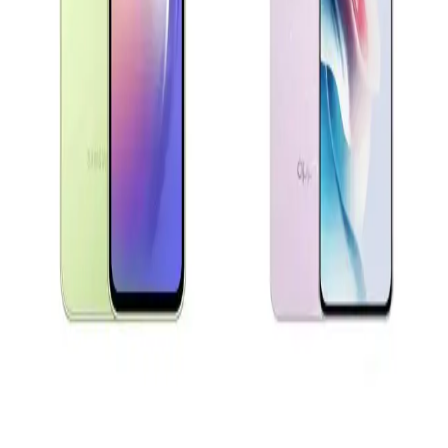
Bu yazıda Oppo Reno A3 ve Samsung A04e gibi çeşitli akıllı
telefon modellerinin ekran, batarya ve kamera özellikleri
karşılaştırılarak kullanıcıların tercihini etkileyen faktörler inceleniyor.
Xiaomi Redmi 13 ve Samsung Galaxy A16
Karşılaştırması Güncel Özellikler ve Teknolojik
Yaklaşımlar
Xiaomi Redmi 13 ve Samsung Galaxy A16 modellerinin tasarım,
ekran, kamera ve batarya özellikleri karşılaştırılarak güncel
teknolojik gelişmeler özetleniyor.
Samsung Galaxy A Serisi Model Seçimi ve Teknik
Özellikler Rehberi
Samsung Galaxy A serisinin teknik detayları ve model seçiminde
dikkat edilmesi gerekenler hakkında kapsamlı bilgiler içerir.
Oppo A54 ve Reno 11 F Karşılaştırması: Hangi
Telefon Sizin İçin Uygun
Oppo A54 ve Reno 11 F modellerinin özelliklerini karşılaştırarak,
uzun pil ömrü, ekran kalitesi ve kamera performansı gibi faktörlerle