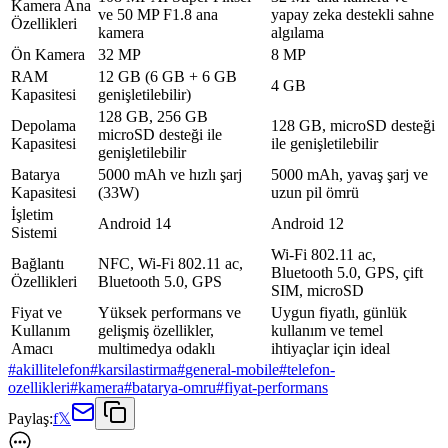
Kamera Ana
ve 50 MP F1.8 ana
yapay zeka destekli sahne
Özellikleri
kamera
algılama
Ön Kamera
32 MP
8 MP
RAM
12 GB (6 GB + 6 GB
4 GB
Kapasitesi
genişletilebilir)
128 GB, 256 GB
Depolama
128 GB, microSD desteği
microSD desteği ile
Kapasitesi
ile genişletilebilir
genişletilebilir
Batarya
5000 mAh ve hızlı şarj
5000 mAh, yavaş şarj ve
Kapasitesi
(33W)
uzun pil ömrü
İşletim
Android 14
Android 12
Sistemi
Wi-Fi 802.11 ac,
Bağlantı
NFC, Wi-Fi 802.11 ac,
Bluetooth 5.0, GPS, çift
Özellikleri
Bluetooth 5.0, GPS
SIM, microSD
Fiyat ve
Yüksek performans ve
Uygun fiyatlı, günlük
Kullanım
gelişmiş özellikler,
kullanım ve temel
Amacı
multimedya odaklı
ihtiyaçlar için ideal
#
akillitelefon
#
karsilastirma
#
general-mobile
#
telefon-
ozellikleri
#
kamera
#
batarya-omru
#
fiyat-performans
Paylaş:
f
𝕏