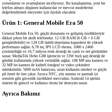
yorumlarını ve avantajlarını inceliyoruz. Bu karşılaştırma, yeni bir
telefon almayı düşünen kullanıcılar ve mevcut modellerini
değerlendirmek isteyenler için faydalı olacaktır.
Ürün 1: General Mobile Era 50
General Mobile Era 50, güçlü donanımı ve gelişmiş özellikleriyle
dikkat çeken bir akıllı telefondur. 12 GB RAM (6 GB + 6 GB
genişletilebilir) ve 128 GB dahili depolama kapasitesi ile yüksek
performans sağlar. 6,78 inç IPS LCD ekranı, 1080 x 2460
çözünürlüğü ve 16.7 milyon renk desteği ile canlı ve net görüntüler
sunar. MediaTek Helio G88 işlemcisi ve 33W hızlı şarj desteği ile
günlük kullanımda yüksek verimlilik sağlar. 108 MP ana kamera ve
32 MP ön kamera ile kaliteli fotoğraf ve video çekimleri
mümkündür. 5000 mAh bataryası, uzun kullanım süreleri ve güçlü
pil ömrü ile öne çıkar. Ayrıca NFC, yüz tanıma ve parmak izi
sensörü gibi güvenlik özellikleri mevcuttur. Android 14 işletim
sistemi ile güncel ve kullanıcı dostu bir deneyim sunar.
Ayrıca Bakınız
Samsung Galaxy A16 ve A36 Modelleri: Hangi