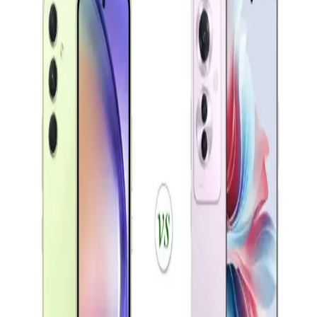
Samsung Galaxy S23 ve Xiaomi 13 modellerinin tasarım,
performans, kamera ve batarya özelliklerini detaylı karşılaştırıyoruz.
Hangi telefon sizin ihtiyaçlarınıza uygun?
Akıllı Telefonların Evrimi ve Gelecekteki Teknolojik
Yenilikler
Günümüzde akıllı telefonlar, gelişmiş kameralar, hızlı işlemciler ve
5G teknolojisiyle yaşamımızı dönüştürüyor. Yapay zeka ve
katlanabilir ekranlar gibi yenilikler, kullanıcı deneyimini
zenginleştiriyor.
Samsung Galaxy A01: Uygun Fiyatlı Giriş Seviyesi
Akıllı Telefonu Özellikleri ve Performansı
Galaxy A01, uygun fiyatı ve temel özellikleriyle giriş seviyesi
kullanıcılar için ideal. 5.7 inç ekran, çift kamera ve 3000 mAh
batarya ile günlük kullanım için uygun bir seçenek.
Akıllı Telefon Seçiminde Ekran, Batarya ve Kamera
Özellikleri Analizi