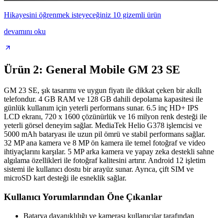
Hikayesini öğrenmek isteyeceğiniz 10 gizemli ürün
devamını oku
Ürün 2: General Mobile GM 23 SE
GM 23 SE, şık tasarımı ve uygun fiyatı ile dikkat çeken bir akıllı
telefondur. 4 GB RAM ve 128 GB dahili depolama kapasitesi ile
günlük kullanım için yeterli performans sunar. 6.5 inç HD+ IPS
LCD ekranı, 720 x 1600 çözünürlük ve 16 milyon renk desteği ile
yeterli görsel deneyim sağlar. MediaTek Helio G378 işlemcisi ve
5000 mAh bataryası ile uzun pil ömrü ve stabil performans sağlar.
32 MP ana kamera ve 8 MP ön kamera ile temel fotoğraf ve video
ihtiyaçlarını karşılar. 5 MP arka kamera ve yapay zeka destekli sahne
algılama özellikleri ile fotoğraf kalitesini artırır. Android 12 işletim
sistemi ile kullanıcı dostu bir arayüz sunar. Ayrıca, çift SIM ve
microSD kart desteği ile esneklik sağlar.
Kullanıcı Yorumlarından Öne Çıkanlar
Batarya dayanıklılığı ve kamerası kullanıcılar tarafından