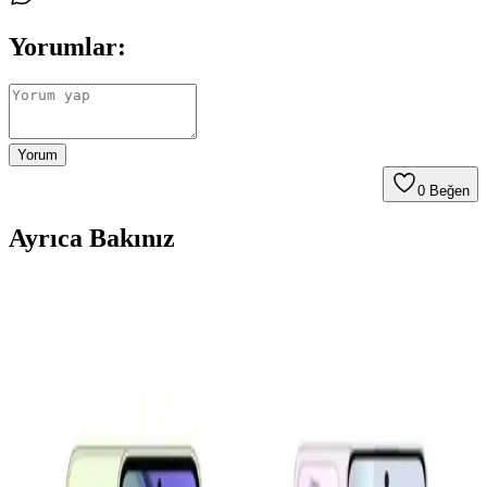
Yorumlar:
Yorum
0
Beğen
Ayrıca Bakınız
Samsung Galaxy A16 ve A36 Modelleri: Hangi
Kullanıcı İçin Uygun Alternatifler
Samsung Galaxy A16 ve A36 modelleri, farklı ihtiyaçlara uygun
fiyat-performans odaklı akıllı telefonlar. Bu karşılaştırma ile hangi
modelin sizin için daha uygun olduğunu öğrenebilirsiniz.
Samsung Galaxy S23 ve Xiaomi 13 Karşılaştırması:
Performans, Tasarım ve Özellikler