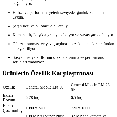
beğeniliyor.
Hafıza ve performans yeterli seviyede, günlük kullanıma
uygun.
Şarj süresi ve pil ömrü oldukça iyi.
Kamera düşük ışıkta gren yapabiliyor ve yavaş şarj olabiliyor.
Cihazın ısınması ve yavaş açılması bazı kullanıcılar tarafından
dile getiriliyor.
Sosyal medya kullanımı sırasında ısınma ve performans
sorunları olabiliyor.
Ürünlerin Özellik Karşılaştırması
General Mobile GM 23
Özellik
General Mobile Era 50
SE
Ekran
6,78 inç
6,5 inç
Boyutu
Ekran
1080 x 2460
720 x 1600
Çözünürlüğü
108 MP AI Süper Piksel
32 MP ana kamera ve