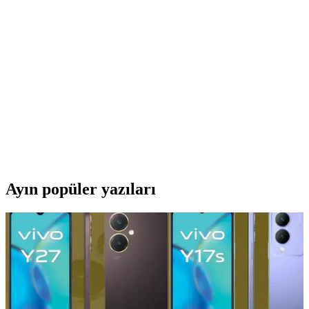
Deneyiminizi Geliştirin ve Ses Kalitesini Artırın
Pulse 3D kulaklık, yüksek ses kalitesi, 3D ses teknolojisi ve konforu
ile oyun ve eğlence deneyiminizi yeni seviyeye taşır. Kablosuz ve
mikrofon özellikleriyle öne çıkar.
Tigdes Sony PlayStation 4 1,5 Metre Şarj Kablosu
İnceleme ve Kullanıcı Yorumları
Tigdes tarafından sunulan 1,5 metre uzunluğundaki PS4 şarj
kablosu, yüksek kalite ve şık tasarımıyla hareket özgürlüğü sağlar,
uyumlu ve dayanıklıdır.
Ayın popüler yazıları