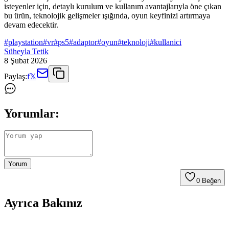
isteyenler için, detaylı kurulum ve kullanım avantajlarıyla öne çıkan
bu ürün, teknolojik gelişmeler ışığında, oyun keyfinizi artırmaya
devam edecektir.
#
playstation
#
vr
#
ps5
#
adaptor
#
oyun
#
teknoloji
#
kullanici
Süheyla Tetik
8 Şubat 2026
Paylaş:
f
𝕏
Yorumlar:
Yorum
0
Beğen
Ayrıca Bakınız