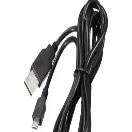
AI destekli PSSR teknolojisi ve gelişmiş donanım detaylara önem
verir.
PlayStation 5'in Güçlü Donanımı ve Yüksek
Performanslı Oyun Deneyimi
PlayStation 5, güçlü işlemci, yüksek hızlı SSD ve gelişmiş grafik
kartıyla yüksek çözünürlükte akıcı oyun deneyimi sunar, oyunculara
yeni nesil oyunların kapılarını aralar.
PlayStation 5: Güçlü Donanımı ve Yenilikçi
Özellikleriyle Oyun Dünyasında Devrim Yaratıyor
PlayStation 5, güçlü donanımı, yenilikçi teknolojileri ve şık
tasarımıyla oyun ve eğlence dünyasında öne çıkıyor. Hızlı yükleme,
gelişmiş grafikler ve çevresel ses özellikleriyle yeni nesil deneyim
sunuyor.
PlayStation 4 Kontrol Cihazları ve Güncel Trendler
Hakkında Kapsamlı Rehber
PS4 kontrol cihazları, oyun deneyimini doğrudan etkiler. Farklı
modeller, fiyatlar ve alım seçenekleriyle ilgili detaylar burada. Doğru
seçim yapmanız için ipuçları ve trendler bu rehberde.