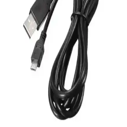
PlayStation 5: Güçlü Donanımı ve Yenilikçi
Özellikleriyle Oyun Dünyasında Devrim Yaratıyor
PlayStation 5, güçlü donanımı, yenilikçi teknolojileri ve şık
tasarımıyla oyun ve eğlence dünyasında öne çıkıyor. Hızlı yükleme,
gelişmiş grafikler ve çevresel ses özellikleriyle yeni nesil deneyim
sunuyor.
PlayStation 4 Kontrol Cihazları ve Güncel Trendler
Hakkında Kapsamlı Rehber
PS4 kontrol cihazları, oyun deneyimini doğrudan etkiler. Farklı
modeller, fiyatlar ve alım seçenekleriyle ilgili detaylar burada. Doğru
seçim yapmanız için ipuçları ve trendler bu rehberde.
MediaMarkt'ta PS5 Kol Fırsatları ve Güncel Satış
Seçenekleri Hakkında Bilgiler
MediaMarkt'ta PS5 ve aksesuarları için güncel fırsatları ve güvenilir
alışveriş imkanlarını keşfedin. Sınırlı stoklara rağmen, indirimler ve
taksit seçenekleriyle en iyi seçimleri yapın.
PlayStation Pulse 3D Kulaklık ile Oyun