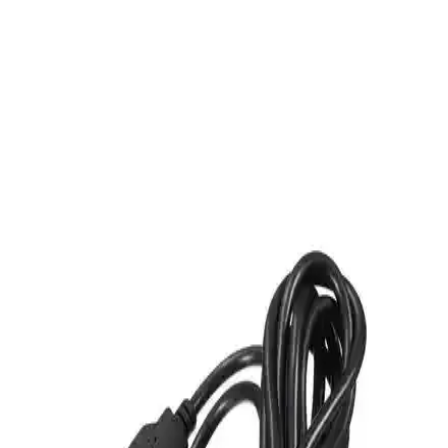
PlayStation 4 Kontrol Cihazlarının Güncel
Özellikleri ve Teknolojik Gelişmeler
PlayStation 4 kontrol cihazları, kablosuz bağlantı, ergonomik
tasarım, hassas analog çubuklar ve gelişmiş titreşim teknolojisiyle
öne çıkıyor. Güncel modeller, kullanıcıların ihtiyaçlarına uygun
çeşitli özellikler sunar.
PlayStation 5 Pro'nun Yenilikleri ve Oyun
Performansına Etkileri Detaylı İnceleme
PlayStation 5 Pro'nun yenilikçi özellikleri ve teknolojileri, yüksek
çözünürlük ve performans artışıyla oyun deneyimini geliştirmektedir.
AI destekli PSSR teknolojisi ve gelişmiş donanım detaylara önem
verir.
PlayStation 5'in Güçlü Donanımı ve Yüksek
Performanslı Oyun Deneyimi
PlayStation 5, güçlü işlemci, yüksek hızlı SSD ve gelişmiş grafik
kartıyla yüksek çözünürlükte akıcı oyun deneyimi sunar, oyunculara
yeni nesil oyunların kapılarını aralar.