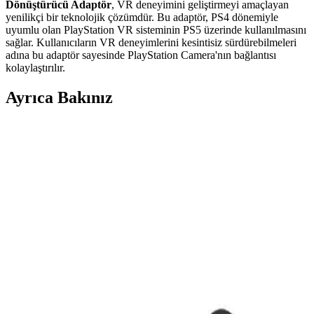
Dönüştürücü Adaptör
, VR deneyimini geliştirmeyi amaçlayan
yenilikçi bir teknolojik çözümdür. Bu adaptör, PS4 dönemiyle
uyumlu olan PlayStation VR sisteminin PS5 üzerinde kullanılmasını
sağlar. Kullanıcıların VR deneyimlerini kesintisiz sürdürebilmeleri
adına bu adaptör sayesinde PlayStation Camera'nın bağlantısı
kolaylaştırılır.
Ayrıca Bakınız
PlayStation 4 Kontrol Cihazlarının Güncel
Özellikleri ve Teknolojik Gelişmeler
PlayStation 4 kontrol cihazları, kablosuz bağlantı, ergonomik
tasarım, hassas analog çubuklar ve gelişmiş titreşim teknolojisiyle
öne çıkıyor. Güncel modeller, kullanıcıların ihtiyaçlarına uygun
çeşitli özellikler sunar.
PlayStation 5 Pro'nun Yenilikleri ve Oyun
Performansına Etkileri Detaylı İnceleme
PlayStation 5 Pro'nun yenilikçi özellikleri ve teknolojileri, yüksek
çözünürlük ve performans artışıyla oyun deneyimini geliştirmektedir.