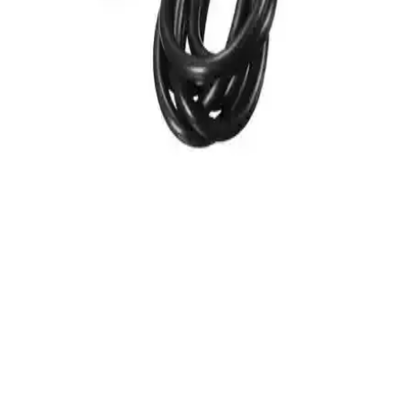
MediaMarkt'ta PS5 Kol Fırsatları ve Güncel Satış
Seçenekleri Hakkında Bilgiler
MediaMarkt'ta PS5 ve aksesuarları için güncel fırsatları ve güvenilir
alışveriş imkanlarını keşfedin. Sınırlı stoklara rağmen, indirimler ve
taksit seçenekleriyle en iyi seçimleri yapın.
PlayStation Pulse 3D Kulaklık ile Oyun
Deneyiminizi Geliştirin ve Ses Kalitesini Artırın
Pulse 3D kulaklık, yüksek ses kalitesi, 3D ses teknolojisi ve konforu
ile oyun ve eğlence deneyiminizi yeni seviyeye taşır. Kablosuz ve
mikrofon özellikleriyle öne çıkar.
Tigdes Sony PlayStation 4 1,5 Metre Şarj Kablosu
İnceleme ve Kullanıcı Yorumları
Tigdes tarafından sunulan 1,5 metre uzunluğundaki PS4 şarj
kablosu, yüksek kalite ve şık tasarımıyla hareket özgürlüğü sağlar,
uyumlu ve dayanıklıdır.