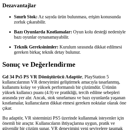
Dezavantajlar
Sınırlı Stok:
Az sayıda ürün bulunması, erişim konusunda
zorluk çıkarabilir.
Bazı Oyunlarda Kısıtlamalar:
Oyun kolu desteği nedeniyle
bazı oyunlar oynanamayabilir.
Teknik Gereksinimler:
Kurulum sırasında dikkat edilmesi
gereken birkaç teknik detay bulunur.
Sonuç ve Değerlendirme
Gd 34 Ps5 PS VR Dönüştürücü Adaptör
, PlayStation 5
kullanıcılarının VR deneyimini geliştirmek amacıyla tasarlanmış,
kullanımı kolay ve yüksek performanslı bir çözümdür. Ürünün
yüksek kullanıcı puanı (4.9) ve pratikliği, tercih edilme sebepleri
arasında yer alır. Ancak, stok sınırlaması ve bazı oyunlarda yaşanan
kısıtlamalar, kullanıcıların dikkat etmesi gereken noktalar olarak öne
çıkar.
Bu adaptör, VR sisteminizi PS5 üzerinde kullanmak isteyenler için
önemli bir araçtır. Kullanıcıların ihtiyaçlarına uygun, pratik ve
güvenilir bir çözüm sunar. VR deneyimini yeni seviyelere taşımak