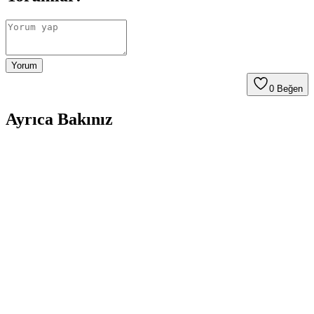
Yorum
0
Beğen
Ayrıca Bakınız
Mutfak Blender Setleri Karşılaştırması: Arnica ve
Fakir Modellerinin Özellikleri ve Performansları
Arnica Diva Trend Pro ve Fakir Mr Cheff Quadro blender setleri
güç, malzeme ve fonksiyonlar açısından detaylı karşılaştırıldı. Her
iki ürün de yüksek performans sunarken, tasarım ve kullanım
özellikleri farklılık gösteriyor.
Fakir Mr Chef Quadro Blender Set Siyah: Çok
Yönlü ve Güçlü Mutfak Aleti Özellikleri ve Kullanıcı
Yorumları