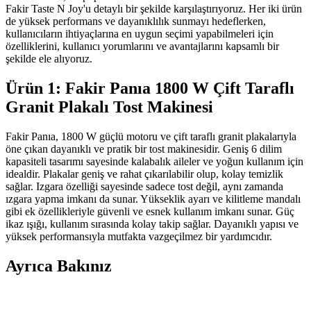
Fakir Taste N Joy'u detaylı bir şekilde karşılaştırıyoruz. Her iki ürün
de yüksek performans ve dayanıklılık sunmayı hedeflerken,
kullanıcıların ihtiyaçlarına en uygun seçimi yapabilmeleri için
özelliklerini, kullanıcı yorumlarını ve avantajlarını kapsamlı bir
şekilde ele alıyoruz.
Ürün 1: Fakir Panıa 1800 W Çift Taraflı
Granit Plakalı Tost Makinesi
Fakir Panıa, 1800 W güçlü motoru ve çift taraflı granit plakalarıyla
öne çıkan dayanıklı ve pratik bir tost makinesidir. Geniş 6 dilim
kapasiteli tasarımı sayesinde kalabalık aileler ve yoğun kullanım için
idealdir. Plakalar geniş ve rahat çıkarılabilir olup, kolay temizlik
sağlar. Izgara özelliği sayesinde sadece tost değil, aynı zamanda
ızgara yapma imkanı da sunar. Yükseklik ayarı ve kilitleme mandalı
gibi ek özellikleriyle güvenli ve esnek kullanım imkanı sunar. Güç
ikaz ışığı, kullanım sırasında kolay takip sağlar. Dayanıklı yapısı ve
yüksek performansıyla mutfakta vazgeçilmez bir yardımcıdır.
Ayrıca Bakınız
Mutfak Blender Setleri Karşılaştırması: Arnica ve