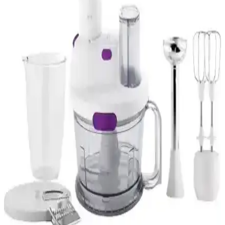
Fakir Veyron Turbo XL HEPA Filtre: Yüksek
Performanslı ve Orijinal Yedek Parça
Fakir Veyron Turbo XL HEPA filtre, yüksek kaliteli malzemeleri ve
Türkiye menşeiyle hijyen ve performansı artırır, montajda dikkat
edilmesi gereken noktalarla hava kalitesini korur.
Fakir Dynamic Comfort 600 W Kişisel Blender:
Güçlü ve Pratik Mutfak Çözümü
Fakir Dynamic Comfort 600 W kişisel blender, güçlü performansı,
buz kırma özelliği ve hijyenik şişeleriyle sağlıklı içecekler
hazırlamak için ideal, kompakt ve kullanışlı bir mutfak aleti.
Fakir Eye 2600W Seramik Tabanlı Buharlı Ütü
Performans ve Kullanım Özellikleri
Fakir Eye 2600W seramik tabanlı buharlı ütü, yüksek performans,
kolay kullanım ve dayanıklılık sağlayan modern tasarımıyla
kıyafetlerinizi zahmetsizce ütüler.
Fakir Kaave Roise ile Mono Rose Gold
karşılaştırması: güç, güvenlik ve kapasite odaklı