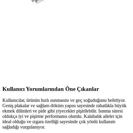
inceleme
Bu metin Fakir Kaave Roise ile Kaave Mono Rose Gold
modellerinin güç, kapasite ve güvenlik özelliklerini veri odaklı
karşılaştırır; kullanıcı yorumlarındaki olumlu ve olumsuz yönleri öne
çıkar.
Arçelik K 1261 Rhb ve Fakir Mr Cheff Quadro
Blender Setleri Karşılaştırması
İki popüler blender seti olan Arçelik K 1261 Rhb ve Fakir Mr Cheff
Quadro'nun teknik özellikleri, kullanım avantajları ve kullanıcı
yorumlarıyla detaylı karşılaştırması.
Kullanıcı Yorumlarından Öne Çıkanlar
Kullanıcılar, ürünün hızlı ısınmasını ve geç soğuduğunu belirtiyor.
Geniş plakalar ve sağlam döküm yapısı sayesinde rahatlıkla büyük
ekmek dilimleri ve pide gibi yiyecekler pişirilebilir. Isınma süresi
oldukça iyi ve pişirme performansı olumlu. Kalabalık aileler için
ideal olduğu ve ızgara özelliği sayesinde çok yönlü kullanım
sağladığı vurgulanıyor.