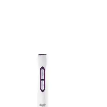
Fakir Modellerinin Özellikleri ve Performansları
Arnica Diva Trend Pro ve Fakir Mr Cheff Quadro blender setleri
güç, malzeme ve fonksiyonlar açısından detaylı karşılaştırıldı. Her
iki ürün de yüksek performans sunarken, tasarım ve kullanım
özellikleri farklılık gösteriyor.
Fakir Mr Chef Quadro Blender Set Siyah: Çok
Yönlü ve Güçlü Mutfak Aleti Özellikleri ve Kullanıcı
Yorumları
Fakir Mr Chef Quadro Blender Set Siyah, 1000 W turbo
fonksiyonuyla güçlü ve dayanıklı, ergonomik tasarımıyla pratik
kullanım sunar. Çok fonksiyonlu yapısıyla mutfakta çeşitli
ihtiyaçlara cevap verir.
Fakir PB 1001 600 W Güçlü ve Pratik Kişisel
Blender Sağlıklı İçecekler İçin Uygun
Fakir PB 1001, 600 W gücü, dayanıklı yapısı ve pratik tasarımıyla
sağlıklı içecekler hazırlamak için ideal. buz kırma ve taşımaya uygun
tasarımıyla günlük kullanımda avantaj sağlar.