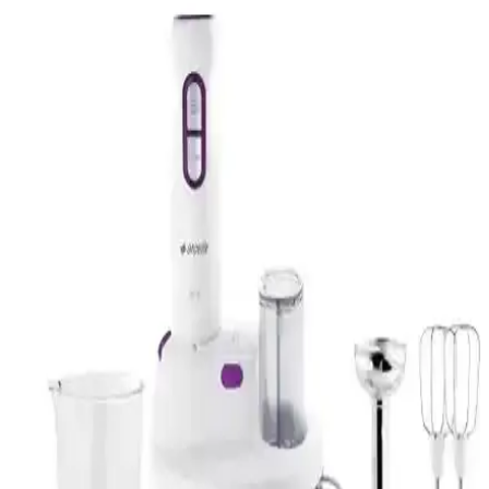
Fakir Mr Chef Quadro Blender Set Siyah, 1000 W turbo
fonksiyonuyla güçlü ve dayanıklı, ergonomik tasarımıyla pratik
kullanım sunar. Çok fonksiyonlu yapısıyla mutfakta çeşitli
ihtiyaçlara cevap verir.
Fakir PB 1001 600 W Güçlü ve Pratik Kişisel
Blender Sağlıklı İçecekler İçin Uygun
Fakir PB 1001, 600 W gücü, dayanıklı yapısı ve pratik tasarımıyla
sağlıklı içecekler hazırlamak için ideal. buz kırma ve taşımaya uygun
tasarımıyla günlük kullanımda avantaj sağlar.
Fakir Veyron Turbo XL HEPA Filtre: Yüksek
Performanslı ve Orijinal Yedek Parça
Fakir Veyron Turbo XL HEPA filtre, yüksek kaliteli malzemeleri ve
Türkiye menşeiyle hijyen ve performansı artırır, montajda dikkat
edilmesi gereken noktalarla hava kalitesini korur.
Fakir Dynamic Comfort 600 W Kişisel Blender:
Güçlü ve Pratik Mutfak Çözümü
Fakir Dynamic Comfort 600 W kişisel blender, güçlü performansı,