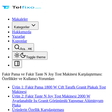
Makaleler
Kategoriler
Hakkımızda
Yazarlar
Kuponlar
Ara...
⌘
K
Toggle theme
Fakir Panıa ve Fakir Taste N Joy Tost Makinesi Karşılaştırması:
Özellikler ve Kullanıcı Yorumları
Ürün 1: Fakir Panıa 1800 W Çift Taraflı Granit Plakalı Tost
Makinesi
Ürün 2: Fakir Taste N Joy Tost Makinesi 2000 W
Ayarlanabilir Isı Granit Görünümlü Yapışmaz Alüminyum
Plaka
Ürünlerin Özellik Karşılaştırması