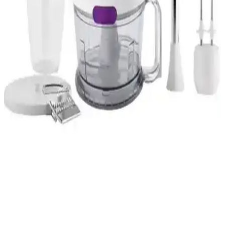
buz kırma özelliği ve hijyenik şişeleriyle sağlıklı içecekler
hazırlamak için ideal, kompakt ve kullanışlı bir mutfak aleti.
Fakir Eye 2600W Seramik Tabanlı Buharlı Ütü
Performans ve Kullanım Özellikleri
Fakir Eye 2600W seramik tabanlı buharlı ütü, yüksek performans,
kolay kullanım ve dayanıklılık sağlayan modern tasarımıyla
kıyafetlerinizi zahmetsizce ütüler.
Fakir Kaave Roise ile Mono Rose Gold
karşılaştırması: güç, güvenlik ve kapasite odaklı
inceleme
Bu metin Fakir Kaave Roise ile Kaave Mono Rose Gold
modellerinin güç, kapasite ve güvenlik özelliklerini veri odaklı
karşılaştırır; kullanıcı yorumlarındaki olumlu ve olumsuz yönleri öne
çıkar.
Arçelik K 1261 Rhb ve Fakir Mr Cheff Quadro
Blender Setleri Karşılaştırması
İki popüler blender seti olan Arçelik K 1261 Rhb ve Fakir Mr Cheff