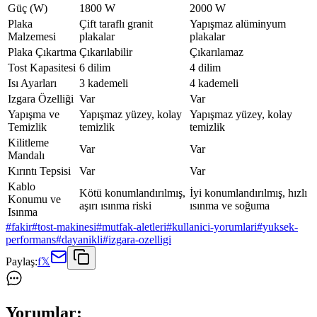
Güç (W)
1800 W
2000 W
Plaka
Çift taraflı granit
Yapışmaz alüminyum
Malzemesi
plakalar
plakalar
Plaka Çıkartma
Çıkarılabilir
Çıkarılamaz
Tost Kapasitesi
6 dilim
4 dilim
Isı Ayarları
3 kademeli
4 kademeli
Izgara Özelliği
Var
Var
Yapışma ve
Yapışmaz yüzey, kolay
Yapışmaz yüzey, kolay
Temizlik
temizlik
temizlik
Kilitleme
Var
Var
Mandalı
Kırıntı Tepsisi
Var
Var
Kablo
Kötü konumlandırılmış,
İyi konumlandırılmış, hızlı
Konumu ve
aşırı ısınma riski
ısınma ve soğuma
Isınma
#
fakir
#
tost-makinesi
#
mutfak-aletleri
#
kullanici-yorumlari
#
yuksek-
performans
#
dayanikli
#
izgara-ozelligi
Paylaş:
f
𝕏
Yorumlar: