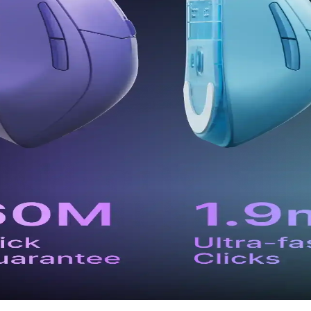
ında sunduğu olanaklar ile kullanıcıların deneyimini nasıl artırıyor, det
mlarla Kullanım Kolaylığı
orisi. Uzun pil ömrü ve hassas sensör teknolojisiyle verimli kullanım sağl
Karşılaştırması
rı ve performans karşılaştırmasıyla en uygun oyuncu faresini seçin.
ı Karşılaştırması
llanıcı yorumlarını karşılaştırarak en uygun seçimi yapmanıza yardımcı 
eken Temel Kriterler ve Kullanım İpuçları
ömrü, bağlantı teknolojisi ve ergonomi gibi özellikler, doğru modeli seç
: Özellikler ve Kullanım Alanları
özellikleri, kullanım alanları ve avantajları hakkında detaylı bilgi sunuy