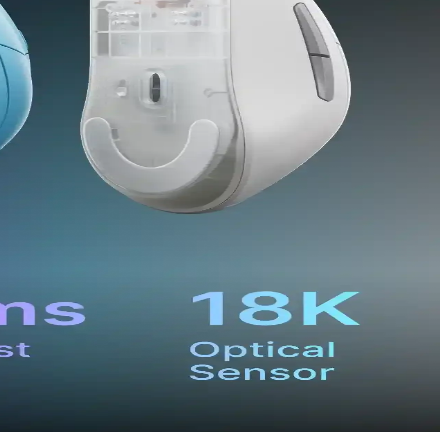
aylar burada.
ar.
olur.
mek için önemlidir.
oruz.