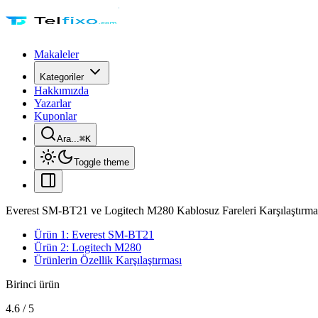
Makaleler
Kategoriler
Hakkımızda
Yazarlar
Kuponlar
Ara...
⌘
K
Toggle theme
Everest SM-BT21 ve Logitech M280 Kablosuz Fareleri Karşılaştırma
Ürün 1: Everest SM-BT21
Ürün 2: Logitech M280
Ürünlerin Özellik Karşılaştırması
Birinci ürün
4.6
/
5