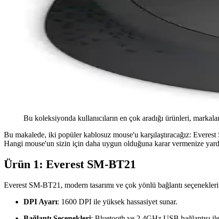
Bu koleksiyonda kullanıcıların en çok aradığı ürünleri, markalar
Bu makalede, iki popüler kablosuz mouse'u karşılaştıracağız: Everest 
Hangi mouse'un sizin için daha uygun olduğuna karar vermenize yardı
Ürün 1: Everest SM-BT21
Everest SM-BT21, modern tasarımı ve çok yönlü bağlantı seçenekleri il
DPI Ayarı
: 1600 DPI ile yüksek hassasiyet sunar.
Bağlantı Seçenekleri
: Bluetooth ve 2.4GHz USB bağlantısı ile 