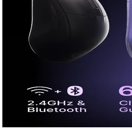
Logitech’in kalemleri ve tabletlerle uyumu, dijital yazma ve çizim alan
Kablosuz Fare Modelleri: Ergonomik ve Hafif Tasarı
Kablosuz fareler, ergonomik tasarımı ve hafifliğiyle kullanıcıların fav
Attack Shark R1 ve X3 Pro Kablosuz Oyuncu Faresi 
Attack Shark R1 ve X3 Pro modellerinin özellikleri, kullanıcı yorumla
Everest SM-18 ve SMW-973 Kablosuz Farelerin Detayl
Everest SM-18 ve SMW-973 farelerin özelliklerini, avantajlarını ve ku
Everest Kablosuz Fare Seçiminde Dikkat Edilmesi Ger
Kablosuz fareler, kullanım kolaylığı ve hareket özgürlüğü sağlar. Pil 
R1 Superlight ve SteelSeries Rival 3 Wireless Fareleri
İki farklı fare modeli R1 Superlight ve SteelSeries Rival 3 Wireless'in 