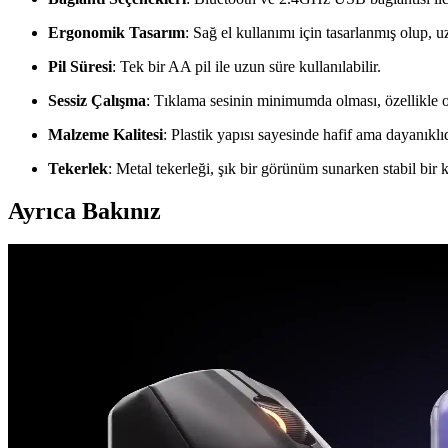
Ergonomik Tasarım
: Sağ el kullanımı için tasarlanmış olup, 
Pil Süresi
: Tek bir AA pil ile uzun süre kullanılabilir.
Sessiz Çalışma
: Tıklama sesinin minimumda olması, özellikle o
Malzeme Kalitesi
: Plastik yapısı sayesinde hafif ama dayanıklıd
Tekerlek
: Metal tekerleği, şık bir görünüm sunarken stabil bir
Ayrıca Bakınız
Logitech Kablosuz Fare Seçim Rehberi: Modeller, Krit
Logitech'in çeşitli kablosuz fare modelleri ve seçim kriterleri hakkınd
SM 781 ve SM 833 Kablosuz Fareler Arasındaki Teme
SM 781 ve SM 833 modelleri arasındaki tasarım, bağlantı ve pil ömrü fa
Logitech Kalemleri ve Tablet Yazma Deneyimi Üzerin