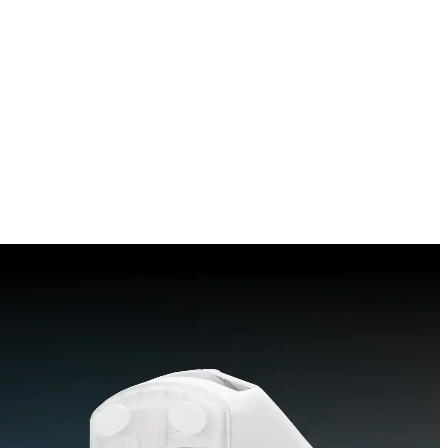
fareyi bulun.
iniz.