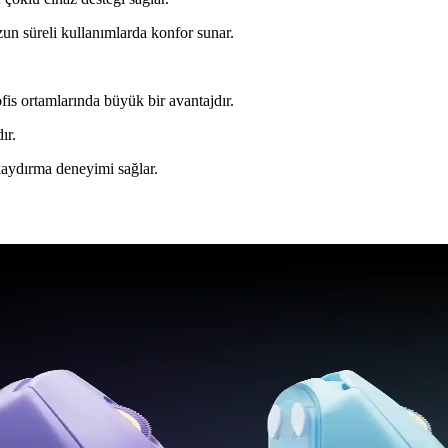
uzun süreli kullanımlarda konfor sunar.
fis ortamlarında büyük bir avantajdır.
ır.
 kaydırma deneyimi sağlar.
erler ve Kullanım İpuçları
a detaylı rehber. Ergonomik, sessiz ve taşınabilir seçeneklerle en uygun 
l Farklar ve Kullanım İpuçları
rklarını öğrenerek, ihtiyaçlarınıza en uygun kablosuz fareyi seçebilirs
e Kapsamlı Bir Analiz