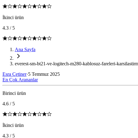
İkinci ürün
4.3
/
5
Ana Sayfa
everest-sm-bt21-ve-logitech-m280-kablosuz-fareleri-karsilastir
Esra Çetiner
·
5 Temmuz 2025
En Çok Arananlar
Birinci ürün
4.6
/
5
İkinci ürün
4.3
/
5