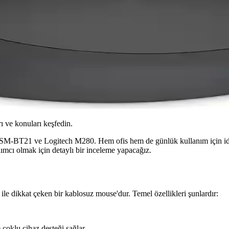
ı ve konuları keşfedin.
SM-BT21 ve Logitech M280. Hem ofis hem de günlük kullanım için ideal o
mcı olmak için detaylı bir inceleme yapacağız.
e dikkat çeken bir kablosuz mouse'dur. Temel özellikleri şunlardır:
çoklu cihaz desteği sağlar.