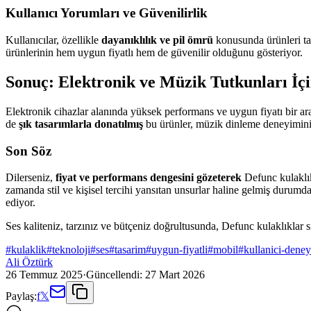
Kullanıcı Yorumları ve Güvenilirlik
Kullanıcılar, özellikle
dayanıklılık ve pil ömrü
konusunda ürünleri ta
ürünlerinin hem uygun fiyatlı hem de güvenilir olduğunu gösteriyor.
Sonuç: Elektronik ve Müzik Tutkunları İç
Elektronik cihazlar alanında yüksek performans ve uygun fiyatı bir a
de
şık tasarımlarla donatılmış
bu ürünler, müzik dinleme deneyiminizi
Son Söz
Dilerseniz,
fiyat ve performans dengesini gözeterek
Defunc kulaklık
zamanda stil ve kişisel tercihi yansıtan unsurlar haline gelmiş durumd
ediyor.
Ses kaliteniz, tarzınız ve bütçeniz doğrultusunda, Defunc kulaklıklar s
#
kulaklik
#
teknoloji
#
ses
#
tasarim
#
uygun-fiyatli
#
mobil
#
kullanici-dene
Ali Öztürk
26 Temmuz 2025
·
Güncellendi:
27 Mart 2026
Paylaş:
f
𝕏