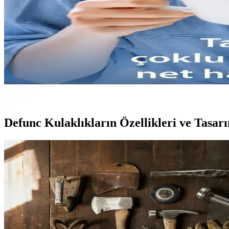
Kablosuz kulaklıklar, kullanım kolaylığı ve gelişmiş özellikleriyle öne ç
Kulaklık Seçiminde Teknik Özellikler ve Kalite Unsurl
Kulaklık seçiminde ses kalitesi, bağlantı özellikleri ve dayanıklılık gi
Taotronics Kablosuz Kulaklıkların Hız ve Kalite Değe
Taotronics kablosuz kulaklıklar, yüksek hız ve ses kalitesi vaat eder. K
Defunc Kulaklıkların Özellikleri ve Tasar