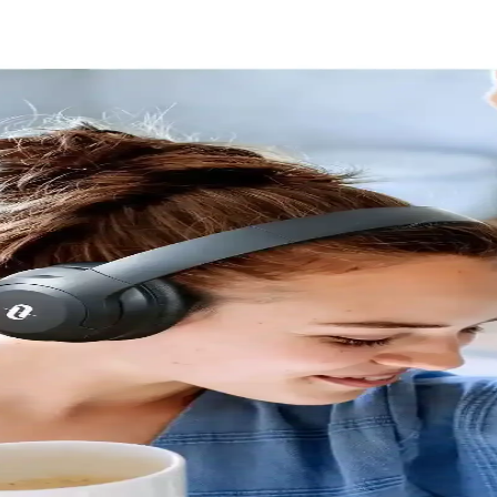
eri ve Kullanım Avantajları
 eğlence alanında öne çıkıyor. Taotronics SoundSurge 85, yüksek ses ka
ns İçin En İyi Seçenekler
ık ve ses izolasyonu açısından karşılaştırıldı. En uygun ped seçimi için d
Teknik Özellikleri ve Seçim İpuçları
jileri sayesinde net ve detaylı ses iletimi sağlar, müzik ve film deneyimin
ünlük Kullanım Kolaylığı
 ile günlük kullanımda öne çıkar, hafif tasarımıyla konfor sağlar ve çeş
m, Performans ve Özellikler
n kablosuz kulaklık. Ses kalitesi, pil ömrü ve uyumluluk gibi detaylar 
En Güncel Modeller Hakkında Detaylı Bilgi