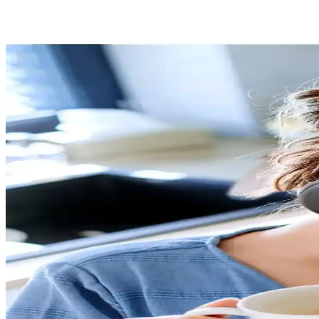
Taotronics SoundSurge 85 Kablosuz Kulaklık Özellikl
Günümüzde kablosuz kulaklıklar, teknolojinin gelişmesiyle iletişim ve
Kulaklık Pedleri Karşılaştırması: Konfor ve Performa
Farklı kulaklık pedleri materyalleri ve özellikleriyle konfor, dayanıklıl
Yüksek Kaliteli Ses Özelliklerine Sahip Kulaklıkların 
Yüksek kaliteli kulaklıklar, gelişmiş teknik özellikleri ve sürücü teknolo
Anker Kablosuz Kulaklıklar ve Uzun Pil Ömrü ile G
Anker kablosuz kulaklıklar, uzun pil ömrü ve yüksek enerji verimliliği
Samsung Galaxy Buds FE Kulaklık İncelemesi: Tasarı
Samsung Galaxy Buds FE, tasarımı ve teknik özellikleriyle dikkat çeke
Kablosuz Kulaklıklar: Özellikleri, Teknolojileri ve 