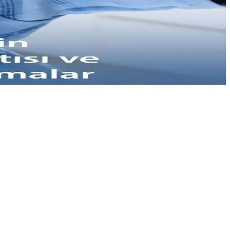
lgiler içerir.
adeli memnuniyet sağlar.
kullanım alanlarına uygunluk sağlar.