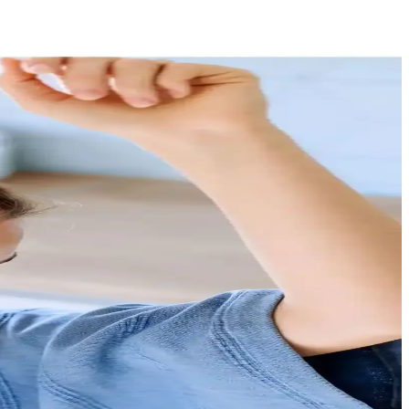
litesi ve konforuyla dikkat çekiyor.
etaylı rehber.
izi artırır.
itli uygulamalarda pratik çözümler sunar.
hakkında genel bilgiler sunuluyor.