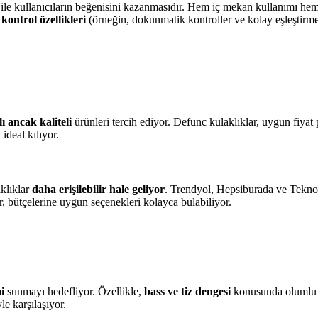
ile kullanıcıların beğenisini kazanmasıdır. Hem iç mekan kullanımı hem 
 kontrol özellikleri
(örneğin, dokunmatik kontroller ve kolay eşleştirm
ı ancak kaliteli
ürünleri tercih ediyor. Defunc kulaklıklar, uygun fiyat p
 ideal kılıyor.
klıklar
daha erişilebilir hale geliyor
. Trendyol, Hepsiburada ve Teknosa
r, bütçelerine uygun seçenekleri kolayca bulabiliyor.
i
sunmayı hedefliyor. Özellikle,
bass ve tiz dengesi
konusunda olumlu ge
le karşılaşıyor.