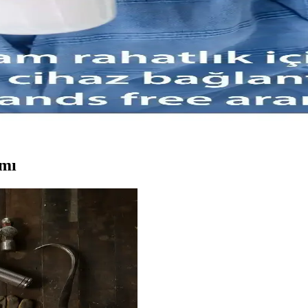
ıkıyor. Ses kalitesi, pil ömrü ve teknolojik yenilikler hakkında detaylı bi
arı Analizi
bi faktörler önemli. Bu özellikler, kullanıcı deneyimini artırır ve uzun v
rlendirmesi
ullanıcılar hareket özgürlüğü ve uzun pil ömrü gibi özelliklerle çeşitli 
ımı