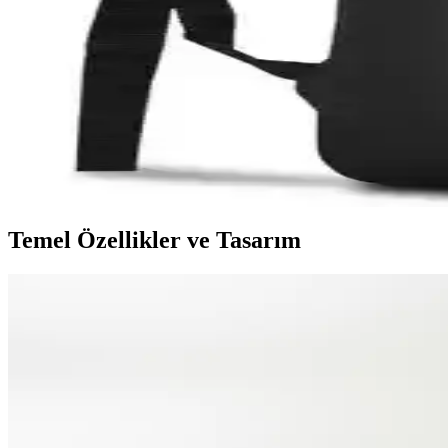
Morca'nın şık ve dayanıklı poliüretan deri notebook çantası, 13-14 inç l
Classone PR-R300Y ve Mila PR-EK100 Notebook Çant
İki farklı 15.6 inç notebook çantasını karşılaştırıyoruz. Tasarım, m
Ksburda ve Classone Mila Siyah Notebook Çantası Ka
Bu makalede, Ksburda ve Classone Mila serisi siyah notebook çantaların
Temel Özellikler ve Tasarım