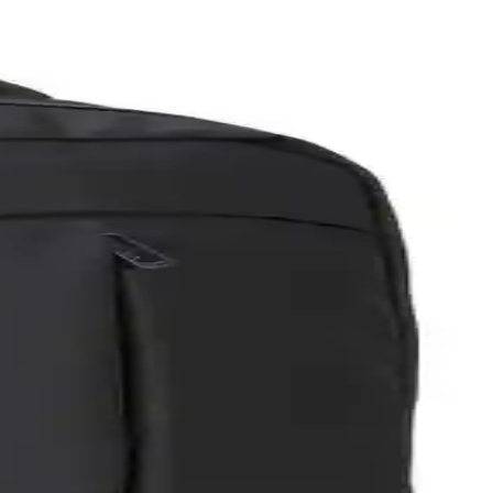
tma çözümü sunar.
muar kapama, astarlı iç yapı ve net iç-dış ölçüler 13–15.6 inç
yor, ergonomik ve taşınabilirlik avantajları öne çıkarılıyor.
aylar ve kullanıcı yorumlarıyla analiz edildi.
rınızı karşılar.