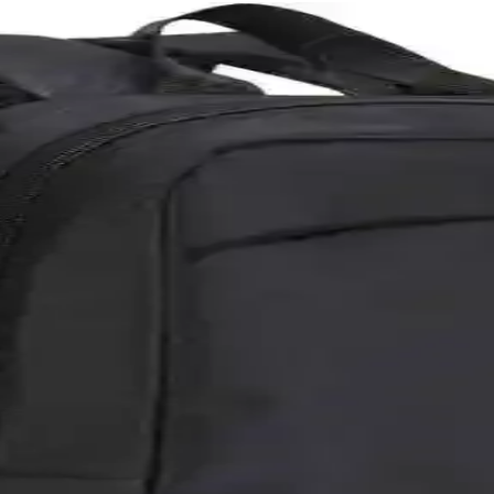
oğutucu Stand Performanslı ve Estetik
şık özellikleriyle 15-17 inç arası notebooklar için etkili ve şık soğu
uya dayanıklı Impertex yüzeyli
 dış yüzey ve darbe korumalı köpük dolgu ile güvenli taşıma sağlar. Fer
ygun.
 Malzeme, Tasarım ve Kullanım Özellikleri
n malzeme, tasarım ve kullanım özellikleri detaylı şekilde karşılaştırılı
sı Karşılaştırması
ı açısından karşılaştırıyoruz. Hangi ürün ihtiyaçlarınıza daha uygun, det
nlük ve Seyahat Kullanımı İçin
alzemesi, geniş bölmeleri ve şık tasarımıyla günlük ve seyahat ihtiyaçla
nel Tasarım ile Günlük Kullanım İçin Uygun