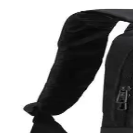
Rampage AD-RC5 Siyah 15-17 İnç Gaming Notebook S
Rampage AD-RC5, 5 fanlı, USB bağlantılı, ayarlanabilir stand ve LED ı
Luvenis Siyah Kılıf: 13–15.6 inç cihazlarla uyumlu, s
Luvenis Siyah Unisex kılıf Impertex kumaştan üretilmiş suya dayanıklı
aralığındaki cihazlarla uyum verir; USB portu yok, sade kullanıma u
Actto ve S-Link Notebook Standları Karşılaştırması:
İki farklı notebook standı olan Actto Çok Kademeli ve S-Link SL-AL10'u
Classone BP-SV100 ve Ksburda Siyah Notebook Çanta
İki farklı notebook çantasını tasarım, dayanıklılık ve kullanım kolaylığ
Samsonite Qibyte 17.3 inç Mavi Notebook Çantası Gü
Samsonite Qibyte 17.3 inç mavi notebook çantası, dayanıklı polyester m
Morca Omuz Askılı Notebook Çanta: Şık ve Fonksiyo