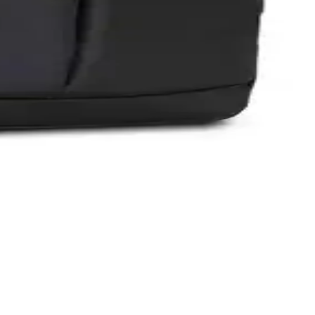
ve seyahat ihtiyaçlarınızı karşılar.
mi yapmanıza yardımcı oluyoruz.
rek, ihtiyaçlara en uygun seçeneği belirlemenize yardımcı oluyor.