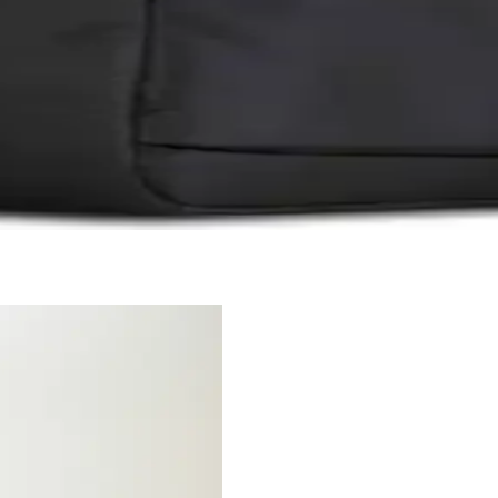
aptoplar için ideal, su geçirmez özellikleri ve geniş iç hacmiyle günlük 
aları Karşılaştırması
alzeme, ergonomi ve kullanıcı memnuniyetine odaklanarak en uygun seçi
rşılaştırması ve Kullanıcı Yorumları
ın özellikleri, dayanıklılıkları ve kullanıcı yorumları detaylı incelene