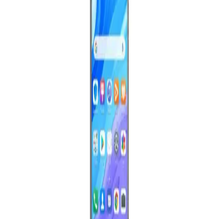
güncel bir tablet seçeneğidir.
Akıllı Telefon Seçiminde Performans Unsurları ve
Güncel Modeller Hakkında Bilgiler
Günümüzde akıllı telefonlar, performans ve teknik özellikler
açısından çeşitlilik gösteriyor. İşlemci, RAM ve batarya kapasitesi,
telefon seçiminde kritik unsurlardır. Bu özellikler, kullanıcıların
ihtiyaçlarına uygun doğru modeli belirlemede yardımcı olur.
128GB Depolama ve 6GB RAM ile Güçlü ve Çok
Yönlü Tabletler Günlük Kullanım İçin
128GB depolama ve 6GB RAM özellikleriyle donatılmış tabletler,
yüksek performans ve geniş depolama kapasitesi sunar, günlük
kullanım ve hafif işler için uygun, pratik ve verimli çözümler sağlar.
Apple MacBook Air M4 Modeli RAM Performansı
ve Genel Değerlendirme
MacBook Air M4, yüksek RAM kapasitesi ve gelişmiş
teknolojileriyle günlük ve profesyonel kullanımda üstün performans
sunuyor. Hızlı işlem ve enerji verimliliğiyle öne çıkıyor.