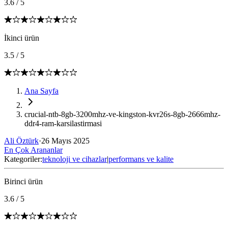
3.6
/
5
İkinci ürün
3.5
/
5
Ana Sayfa
crucial-ntb-8gb-3200mhz-ve-kingston-kvr26s-8gb-2666mhz-
ddr4-ram-karsilastirmasi
Ali Öztürk
·
26 Mayıs 2025
En Çok Arananlar
Kategoriler:
teknoloji ve cihazlar
|
performans ve kalite
Birinci ürün
3.6
/
5