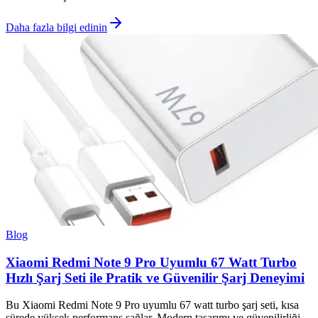
Daha fazla bilgi edinin
Blog
Xiaomi Redmi Note 9 Pro Uyumlu 67 Watt Turbo
Hızlı Şarj Seti ile Pratik ve Güvenilir Şarj Deneyimi
Bu Xiaomi Redmi Note 9 Pro uyumlu 67 watt turbo şarj seti, kısa
sürede yüksek performans sağlar. Modern tasarımı ve güvenilirliği