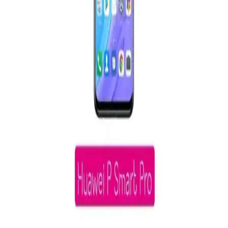
yüksek performans ve geniş depolama kapasitesi sunar, günlük
kullanım ve hafif işler için uygun, pratik ve verimli çözümler sağlar.
Apple MacBook Air M4 Modeli RAM Performansı
ve Genel Değerlendirme
MacBook Air M4, yüksek RAM kapasitesi ve gelişmiş
teknolojileriyle günlük ve profesyonel kullanımda üstün performans
sunuyor. Hızlı işlem ve enerji verimliliğiyle öne çıkıyor.
128 GB Depolama ve 4 GB RAM ile Günlük
Kullanıma Uygun Akıllı Telefonlar
Bu akıllı telefonlar, 128 GB depolama ve 4 GB RAM ile günlük
kullanım ve temel uygulamalar için ideal, ekonomik ve pratik
çözümler sunar. Yüksek performans ve yeterli depolama sağlar.
Akıllı Telefon Seçiminde Performans ve Şıklık
Dengesi Nasıl Sağlanır
Performans ve şıklık unsurlarını dengeleyen akıllı telefonlar, işlemci,
RAM ve tasarım özellikleriyle kullanıcıların ihtiyaçlarına uygun
seçenekler sunar.