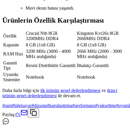
Mavi ekran hatası yaşandı.
Ürünlerin Özellik Karşılaştırması
Crucial Ntb 8GB
Kingston Kvr26s 8GB
Özellik
3200MHz DDR4
2666MHz DDR4
Kapasite
8 GB (1x8 GB)
8 GB (1x8 GB)
3200 MHz (3000 - 4000
2666 MHz (2000 - 3000
RAM Hızı
MHz aralığında)
MHz aralığında)
Garanti
Resmi Distribütör Garantili
İthalatçı Garantili
Tipi
Uyumlu
Notebook
Notebook
Sistemler
Daha fazla bilgi için
ilk ürünün genel değerlendirmesi
ve
ikinci
ürünün genel değerlendirmesi
ile devam et.
#
ram
#
bilgisayar
#
dizustu
#
karsilastirma
#
performans
#
yukseltme
#
uyuml
Paylaş:
f
𝕏