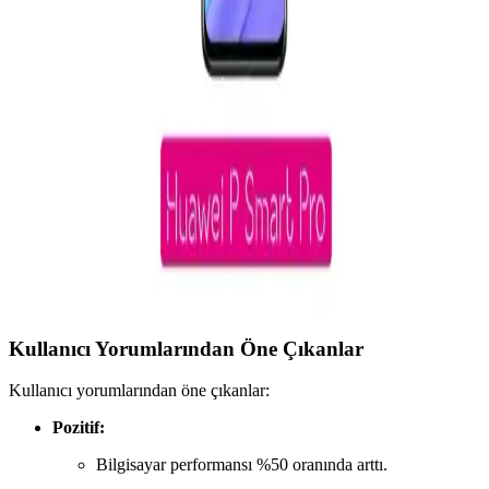
128 GB Depolama ve 4 GB RAM ile Günlük
Kullanıma Uygun Akıllı Telefonlar
Bu akıllı telefonlar, 128 GB depolama ve 4 GB RAM ile günlük
kullanım ve temel uygulamalar için ideal, ekonomik ve pratik
çözümler sunar. Yüksek performans ve yeterli depolama sağlar.
Akıllı Telefon Seçiminde Performans ve Şıklık
Dengesi Nasıl Sağlanır
Performans ve şıklık unsurlarını dengeleyen akıllı telefonlar, işlemci,
RAM ve tasarım özellikleriyle kullanıcıların ihtiyaçlarına uygun
seçenekler sunar.
Kullanıcı Yorumlarından Öne Çıkanlar
Kullanıcı yorumlarından öne çıkanlar:
Pozitif:
Bilgisayar performansı %50 oranında arttı.