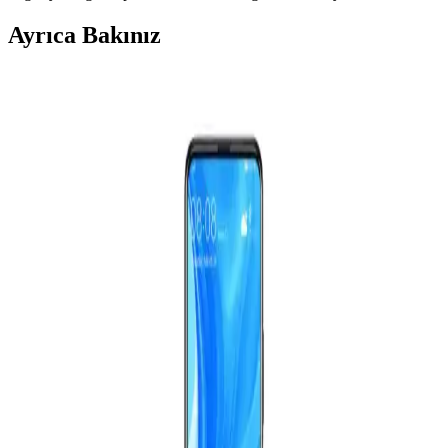
Ayrıca Bakınız
Z80 Tabanlı Bilgisayar Klonunda Güç Hattı
Bağlantısının Önemi ve Hata Ayıklama Yöntemleri
Z80 tabanlı bilgisayar klonunda güç hattı bağlantılarının eksikliği,
RAM gibi bileşenlerin çalışmamasına yol açar. Sistematik ölçüm ve
kontrol yöntemleri hataların hızlı tespitini sağlar.
MacBook Pro M2 16GB RAM ile Yüksek
Performans ve Çoklu Görev Yeteneği
MacBook Pro M2 modeli, 16GB RAM ile yüksek performans ve
çoklu görev desteği sağlayarak profesyonel ve günlük kullanımı
kolaylaştırıyor.
Tab A9: 6GB RAM ve 128GB Depolama ile Güncel
ve Çok Yönlü Tablet Seçeneği
Tab A9, 6GB RAM ve 128GB depolama ile çoklu görevleri
kolayca yapabilen, eğitim ve eğlence için ideal, yüksek performanslı