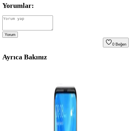
Yorumlar:
Yorum
0
Beğen
Ayrıca Bakınız
Z80 Tabanlı Bilgisayar Klonunda Güç Hattı
Bağlantısının Önemi ve Hata Ayıklama Yöntemleri
Z80 tabanlı bilgisayar klonunda güç hattı bağlantılarının eksikliği,
RAM gibi bileşenlerin çalışmamasına yol açar. Sistematik ölçüm ve
kontrol yöntemleri hataların hızlı tespitini sağlar.
MacBook Pro M2 16GB RAM ile Yüksek
Performans ve Çoklu Görev Yeteneği