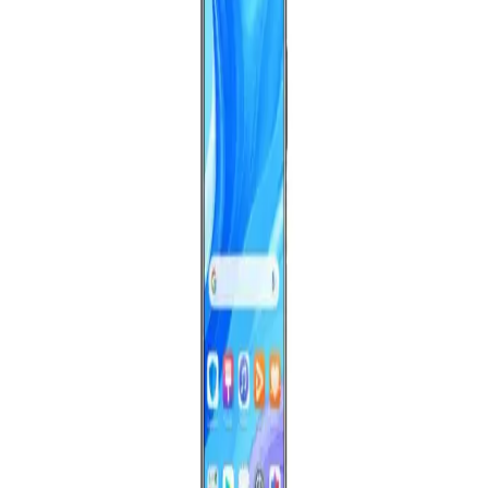
MacBook Pro M2 modeli, 16GB RAM ile yüksek performans ve
çoklu görev desteği sağlayarak profesyonel ve günlük kullanımı
kolaylaştırıyor.
Tab A9: 6GB RAM ve 128GB Depolama ile Güncel
ve Çok Yönlü Tablet Seçeneği
Tab A9, 6GB RAM ve 128GB depolama ile çoklu görevleri
kolayca yapabilen, eğitim ve eğlence için ideal, yüksek performanslı
güncel bir tablet seçeneğidir.
Akıllı Telefon Seçiminde Performans Unsurları ve
Güncel Modeller Hakkında Bilgiler
Günümüzde akıllı telefonlar, performans ve teknik özellikler
açısından çeşitlilik gösteriyor. İşlemci, RAM ve batarya kapasitesi,
telefon seçiminde kritik unsurlardır. Bu özellikler, kullanıcıların
ihtiyaçlarına uygun doğru modeli belirlemede yardımcı olur.
128GB Depolama ve 6GB RAM ile Güçlü ve Çok
Yönlü Tabletler Günlük Kullanım İçin
128GB depolama ve 6GB RAM özellikleriyle donatılmış tabletler,