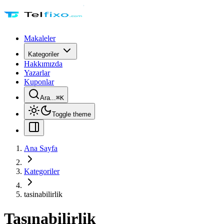
Makaleler
Kategoriler
Hakkımızda
Yazarlar
Kuponlar
Ara...
⌘
K
Toggle theme
Ana Sayfa
Kategoriler
tasinabilirlik
Taşınabilirlik