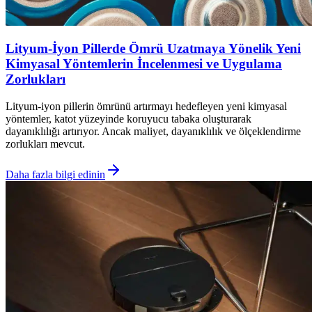
Lityum-İyon Pillerde Ömrü Uzatmaya Yönelik Yeni
Kimyasal Yöntemlerin İncelenmesi ve Uygulama
Zorlukları
Lityum-iyon pillerin ömrünü artırmayı hedefleyen yeni kimyasal
yöntemler, katot yüzeyinde koruyucu tabaka oluşturarak
dayanıklılığı artırıyor. Ancak maliyet, dayanıklılık ve ölçeklendirme
zorlukları mevcut.
Daha fazla bilgi edinin