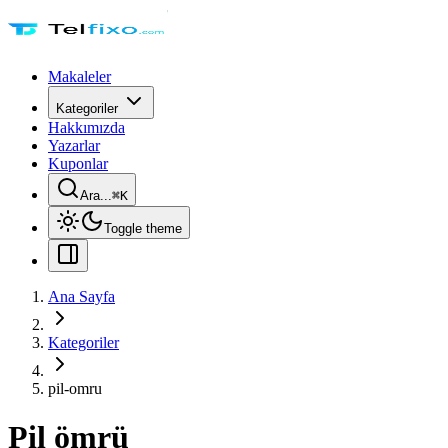
Makaleler
Kategoriler
Hakkımızda
Yazarlar
Kuponlar
Ara...
⌘
K
Toggle theme
Ana Sayfa
Kategoriler
pil-omru
Pil ömrü