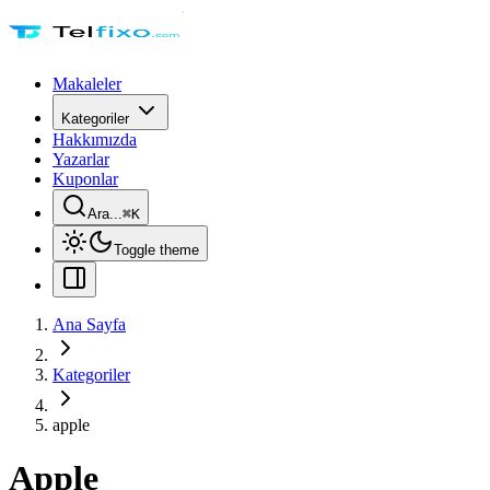
Makaleler
Kategoriler
Hakkımızda
Yazarlar
Kuponlar
Ara...
⌘
K
Toggle theme
Ana Sayfa
Kategoriler
apple
Apple