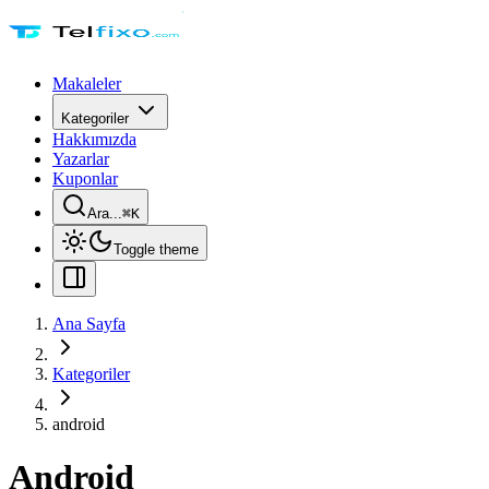
Makaleler
Kategoriler
Hakkımızda
Yazarlar
Kuponlar
Ara...
⌘
K
Toggle theme
Ana Sayfa
Kategoriler
android
Android