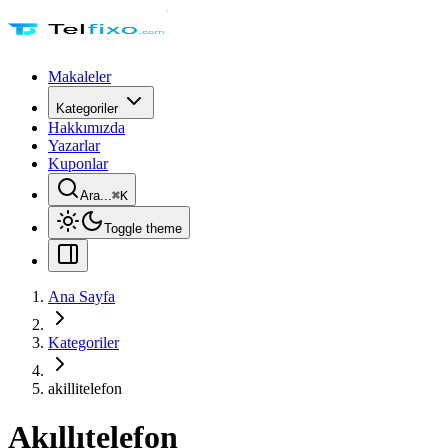
Makaleler
Kategoriler
Hakkımızda
Yazarlar
Kuponlar
Ara...
⌘
K
Toggle theme
Ana Sayfa
Kategoriler
akillitelefon
Akıllıtelefon