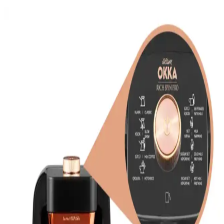
Pratik Kahve Makinesi Seçiminde Kullanım
Kolaylığına Dair Kapsamlı Rehber
Kahve tutkunları için kullanım kolaylığı sağlayan pratik kahve
makineleri ve teknik özellikleri hakkında detaylı rehber.
Gelişmiş Elektronik Fonksiyonlara Sahip Kahve
Makineleri: Modern Teknolojinin Kahve Keyfine
Katkısı
Modern kahve makineleri, elektronik kontroller, otomatik temizlik
ve akıllı telefon entegrasyonu ile kahve deneyimini kişiselleştiriyor
ve kolaylaştırıyor.
Teknosa'da Kahve Makinesi Seçimi ve Alışveriş
Rehberi
Teknosa'da kahve makineleri çeşitleri, kullanım özellikleri ve satın
alma detaylarıyla ilgili kapsamlı rehber. Doğru modeli seçmek için
önemli ipuçları içerir.