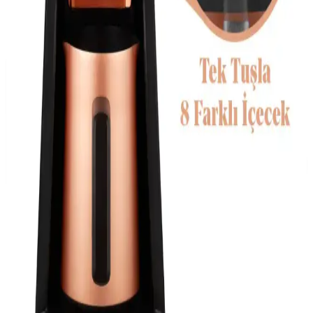
Kahve Makinesi Satın Alma Rehberi: Özellikler ve
Dikkat Edilmesi Gerekenler
Kahve tutkunları için en uygun kahve makinesi nasıl seçilir?
Özellikler, modeller ve kullanıcı deneyimleriyle detaylı rehber.
Kahve Öğütücülü Makineler ve Modern
Teknolojilerle Kahve Deneyimini Geliştirme
Kahve öğütücülü makineler, taze kahve çekirdeği öğütme ve
gelişmiş teknolojilerle kahve deneyimini artırıyor, pratik kullanım ve
enerji verimliliği sağlıyor.
İkili Kahve Cihazlarındaki Teknolojik Gelişmeler ve
Kullanım Özellikleri
İkili kahve makineleri, farklı kahve türlerini aynı anda hazırlama
imkânı sunar. Otomatik teknolojiler ve kullanıcı dostu özelliklerle
kahve deneyimini zenginleştirir, zaman tasarrufu sağlar.
İkili Kahve Makinesi Nedir, Özellikleri ve Elektronik
Teknolojinin Getirdikleri