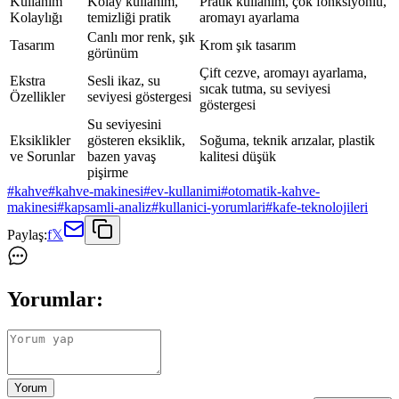
Kullanım
Kolay kullanım,
Pratik kullanım, çok fonksiyonlu,
Kolaylığı
temizliği pratik
aromayı ayarlama
Canlı mor renk, şık
Tasarım
Krom şık tasarım
görünüm
Çift cezve, aromayı ayarlama,
Ekstra
Sesli ikaz, su
sıcak tutma, su seviyesi
Özellikler
seviyesi göstergesi
göstergesi
Su seviyesini
Eksiklikler
gösteren eksiklik,
Soğuma, teknik arızalar, plastik
ve Sorunlar
bazen yavaş
kalitesi düşük
pişirme
#
kahve
#
kahve-makinesi
#
ev-kullanimi
#
otomatik-kahve-
makinesi
#
kapsamli-analiz
#
kullanici-yorumlari
#
kafe-teknolojileri
Paylaş:
f
𝕏
Yorumlar:
Yorum