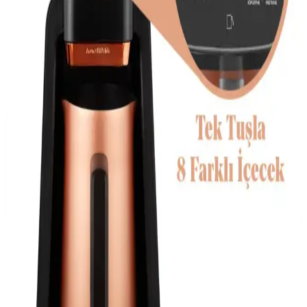
Teknosa'da kahve makineleri çeşitleri, kullanım özellikleri ve satın
alma detaylarıyla ilgili kapsamlı rehber. Doğru modeli seçmek için
önemli ipuçları içerir.
Kahve Makinesi Satın Alma Rehberi: Özellikler ve
Dikkat Edilmesi Gerekenler
Kahve tutkunları için en uygun kahve makinesi nasıl seçilir?
Özellikler, modeller ve kullanıcı deneyimleriyle detaylı rehber.
Kahve Öğütücülü Makineler ve Modern
Teknolojilerle Kahve Deneyimini Geliştirme
Kahve öğütücülü makineler, taze kahve çekirdeği öğütme ve
gelişmiş teknolojilerle kahve deneyimini artırıyor, pratik kullanım ve
enerji verimliliği sağlıyor.
İkili Kahve Cihazlarındaki Teknolojik Gelişmeler ve
Kullanım Özellikleri
İkili kahve makineleri, farklı kahve türlerini aynı anda hazırlama
imkânı sunar. Otomatik teknolojiler ve kullanıcı dostu özelliklerle
kahve deneyimini zenginleştirir, zaman tasarrufu sağlar.