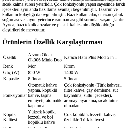
sıcak kalma süresi yeterlidir. Çok fonksiyonlu yapısı sayesinde farklı
içecekleri aynı anda hazırlama avantajı beğenilmiştir. Tasarım ve
kullanım kolaylığı da övgü almıştır. Bazı kullanıcılar, cihazın çabuk
soğuması ve suyun yeterince ısınmaması gibi sorunlar yaşamışlardır.
Ayrıca, bazı teknik arızalar ve plastik kalitesinin düşük olduğu
eleştirileri de mevcuttur.
Ürünlerin Özellik Karşılaştırması
Arzum Okka
Özellik
Karaca Hatır Plus Mod 5 in 1
Ok006 Minio Duo
Renk
Mor
Krom
Güç (W)
850 W
1400 W
Kapasite
8 fincan
5 fincan
Otomatik kahve
Çok fonksiyonlu (Türk kahvesi,
yapma, köpüklü
filtre kahve, çay demleme, süt
Fonksiyonlar
kahve, taşma
kaynatma, sütlü içecekler),
emniyeti, otomatik
aromayı ayarlama, sıcak tutma
kapanma
olmadan
Yüksek köpük,
Köpük
Çok köpüklü, lezzetli kahve,
lezzetli ve bol
Kalitesi
özellikle Türk kahvesi
köpüklü kahve