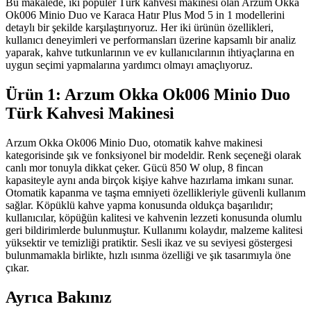
Bu makalede, iki popüler Türk kahvesi makinesi olan Arzum Okka
Ok006 Minio Duo ve Karaca Hatır Plus Mod 5 in 1 modellerini
detaylı bir şekilde karşılaştırıyoruz. Her iki ürünün özellikleri,
kullanıcı deneyimleri ve performansları üzerine kapsamlı bir analiz
yaparak, kahve tutkunlarının ve ev kullanıcılarının ihtiyaçlarına en
uygun seçimi yapmalarına yardımcı olmayı amaçlıyoruz.
Ürün 1: Arzum Okka Ok006 Minio Duo
Türk Kahvesi Makinesi
Arzum Okka Ok006 Minio Duo, otomatik kahve makinesi
kategorisinde şık ve fonksiyonel bir modeldir. Renk seçeneği olarak
canlı mor tonuyla dikkat çeker. Gücü 850 W olup, 8 fincan
kapasiteyle aynı anda birçok kişiye kahve hazırlama imkanı sunar.
Otomatik kapanma ve taşma emniyeti özellikleriyle güvenli kullanım
sağlar. Köpüklü kahve yapma konusunda oldukça başarılıdır;
kullanıcılar, köpüğün kalitesi ve kahvenin lezzeti konusunda olumlu
geri bildirimlerde bulunmuştur. Kullanımı kolaydır, malzeme kalitesi
yüksektir ve temizliği pratiktir. Sesli ikaz ve su seviyesi göstergesi
bulunmamakla birlikte, hızlı ısınma özelliği ve şık tasarımıyla öne
çıkar.
Ayrıca Bakınız