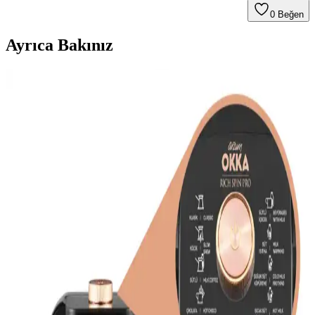
0
Beğen
Ayrıca Bakınız
Pratik Kahve Makinesi Seçiminde Kullanım
Kolaylığına Dair Kapsamlı Rehber
Kahve tutkunları için kullanım kolaylığı sağlayan pratik kahve
makineleri ve teknik özellikleri hakkında detaylı rehber.
Gelişmiş Elektronik Fonksiyonlara Sahip Kahve
Makineleri: Modern Teknolojinin Kahve Keyfine
Katkısı
Modern kahve makineleri, elektronik kontroller, otomatik temizlik
ve akıllı telefon entegrasyonu ile kahve deneyimini kişiselleştiriyor
ve kolaylaştırıyor.
Teknosa'da Kahve Makinesi Seçimi ve Alışveriş
Rehberi