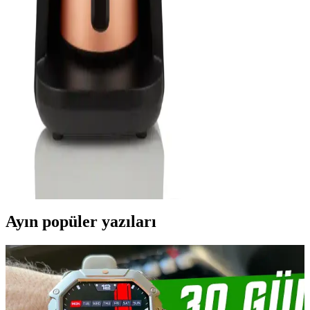
İkili Kahve Makinesi Nedir, Özellikleri ve Elektronik
Teknolojinin Getirdikleri
İkili kahve makineleri, çift bölmeli tasarımı ve akıllı özellikleriyle
kahve hazırlamada devrim yaratıyor. Uzaktan kontrol, programlama
ve otomatik temizlik gibi fonksiyonlar sunar.
Arzum Türk Kahvesi Makinesi: Geleneksel Tad ve
Modern Teknolojiyi Birleştiren Çözümler
Arzum’un kahve makineleri, geleneksel Türk kahvesini pratik ve
hijyenik şekilde hazırlayan, şık tasarımlı ve yüksek teknolojili
ürünlerdir. Kullanıcı dostu özellikleriyle kahve keyfini artırır.
Ayın popüler yazıları