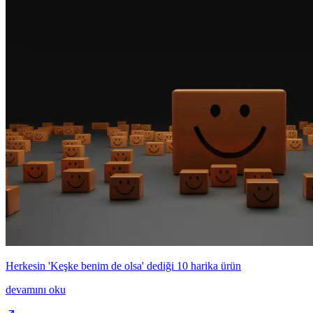
Herkesin 'Keşke benim de olsa' dediği 10 harika ürün
devamını oku