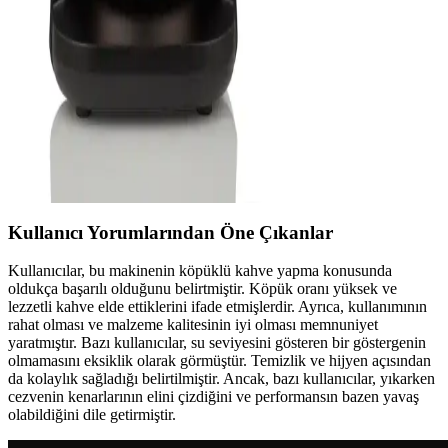
İkili kahve makineleri, çift bölmeli tasarımı ve akıllı özellikleriyle
kahve hazırlamada devrim yaratıyor. Uzaktan kontrol, programlama
ve otomatik temizlik gibi fonksiyonlar sunar.
Arzum Türk Kahvesi Makinesi: Geleneksel Tad ve
Modern Teknolojiyi Birleştiren Çözümler
Arzum’un kahve makineleri, geleneksel Türk kahvesini pratik ve
hijyenik şekilde hazırlayan, şık tasarımlı ve yüksek teknolojili
ürünlerdir. Kullanıcı dostu özellikleriyle kahve keyfini artırır.
Kullanıcı Yorumlarından Öne Çıkanlar
Kullanıcılar, bu makinenin köpüklü kahve yapma konusunda
oldukça başarılı olduğunu belirtmiştir. Köpük oranı yüksek ve
lezzetli kahve elde ettiklerini ifade etmişlerdir. Ayrıca, kullanımının
rahat olması ve malzeme kalitesinin iyi olması memnuniyet
yaratmıştır. Bazı kullanıcılar, su seviyesini gösteren bir göstergenin
olmamasını eksiklik olarak görmüştür. Temizlik ve hijyen açısından
da kolaylık sağladığı belirtilmiştir. Ancak, bazı kullanıcılar, yıkarken
cezvenin kenarlarının elini çizdiğini ve performansın bazen yavaş
olabildiğini dile getirmiştir.