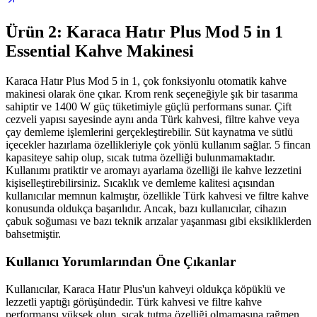
Ürün 2: Karaca Hatır Plus Mod 5 in 1
Essential Kahve Makinesi
Karaca Hatır Plus Mod 5 in 1, çok fonksiyonlu otomatik kahve
makinesi olarak öne çıkar. Krom renk seçeneğiyle şık bir tasarıma
sahiptir ve 1400 W güç tüketimiyle güçlü performans sunar. Çift
cezveli yapısı sayesinde aynı anda Türk kahvesi, filtre kahve veya
çay demleme işlemlerini gerçekleştirebilir. Süt kaynatma ve sütlü
içecekler hazırlama özellikleriyle çok yönlü kullanım sağlar. 5 fincan
kapasiteye sahip olup, sıcak tutma özelliği bulunmamaktadır.
Kullanımı pratiktir ve aromayı ayarlama özelliği ile kahve lezzetini
kişiselleştirebilirsiniz. Sıcaklık ve demleme kalitesi açısından
kullanıcılar memnun kalmıştır, özellikle Türk kahvesi ve filtre kahve
konusunda oldukça başarılıdır. Ancak, bazı kullanıcılar, cihazın
çabuk soğuması ve bazı teknik arızalar yaşanması gibi eksikliklerden
bahsetmiştir.
Kullanıcı Yorumlarından Öne Çıkanlar
Kullanıcılar, Karaca Hatır Plus'un kahveyi oldukça köpüklü ve
lezzetli yaptığı görüşündedir. Türk kahvesi ve filtre kahve
performansı yüksek olup, sıcak tutma özelliği olmamasına rağmen