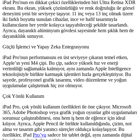
iPad Pro'nun en dikkat çekici özelliklerinden biri Ultra Retina XDR
ekranı. Bu ekran, yüksek çözünürlüğü ve renk doğruluğu ile görsel
deneyimi yeni bir seviyeye taşıyor. 11 inç veya 13 inç olmak üzere
iki farklı boyutta sunulan cihazlar, ince ve hafif tasarımıyla
kullanıcıların her yerde kolayca taşıyabileceği şekilde tasarlandı.
Ayrıca, dayanıklı alüminyum gövdesi sayesinde hem şıklık hem de
dayanıklılık sunuyor.
Güçlü İşlemci ve Yapay Zeka Entegrasyonu
iPad Pro'nun performansını en üst seviyeye çıkaran temel etken,
Apple’ın yeni M4 çipi. Bu çip, sadece yüksek hız ve enerji
verimliliği sağlamakla kalmıyor, aynı zamanda Apple Intelligence
teknolojisiyle birlikte karmaşık işlemleri hızla gerçekleştiriyor. Bu
sayede, profesyonel grafik tasarımı, video düzenleme ve yoğun
uygulamalar çalıştırmak hiç zor olmuyor.
Çok Yönlü Kullanım
iPad Pro, çok yönlü kullanım özellikleri ile öne çıkıyor. Microsoft
365, Adobe Photoshop veya grafik yoğun oyunlar gibi uygulamaları
sorunsuz çalıştırabilmesi, onu hem iş hem de eğlence için ideal
kılıyor. Ayrıca, Apple Pencil ile birlikte kullanıldığında, çizim, not
alma ve tasarım gibi yaratıcı süreçler oldukça kolaylaşıyor. Bu
özellikler, iPad
Pro’yu
sadece bir tablet değil, aynı zamanda dijital