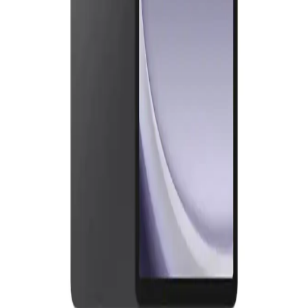
Samsung Galaxy S7 FE, geniş ekranı ve uzun pil ömrüyle öne çıkan
uygun fiyatlı tablet modelidir. 12.4 inç ekran, 45W hızlı şarj ve
yüksek depolama kapasitesiyle günlük kullanım için ideal.
12 İnç Tabletlerde Samsung ve Xiaomi
Karşılaştırması: Tasarım, Performans ve Fiyat
Analizi
Samsung ve Xiaomi'nin 12 inç tablet modellerini tasarım,
performans ve fiyat açısından karşılaştırıyoruz. Hangi model
ihtiyaçlarınıza uygun, detaylar burada.
Samsung Tabletler: Günlük İş ve Eğlence İçin Güçlü
ve Çok Yönlü Çözümler
Samsung tabletler, yüksek çözünürlük, güçlü işlemci ve uzun pil
ömrü ile günlük iş ve eğlence ihtiyaçlarını karşılayan pratik cihazlar.
Samsung Galaxy Tabletler Uygun Fiyat ve
Performans Dengesi Sunuyor
Samsung Galaxy tabletler uygun fiyat ve iyi performansıyla günlük