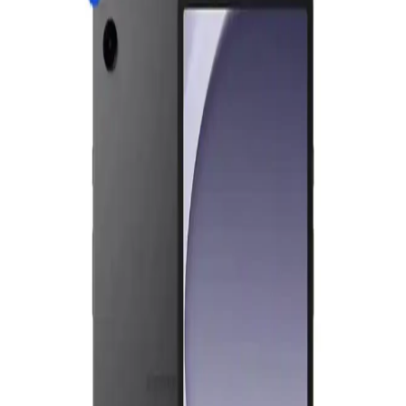
seçenekleriyle çok yönlü kullanım imkanı sunuyor
Samsung Galaxy Tab S9, Wi-Fi ve çeşitli depolama seçenekleriyle
günlük kullanım, iş ve eğlence ihtiyaçlarına uygun, yüksek
performanslı ve pratik bir tablet deneyimi sunar.
Galaxy Tab A9 ve S6 Lite: Temel Özelliklerin
Karşılaştırması ve Kullanıcı Tavsiyeleri
Galaxy Tab A9 ve S6 Lite modellerinin tasarım, performans,
depolama ve yazılım özellikleri karşılaştırmasıyla, kullanıcıların
ihtiyaçlarına uygun seçim yapmasına yardımcı olacak bilgiler
sunuluyor.
Samsung A9 Plus ve S9 FE Tablet Modellerinin
Detaylı Karşılaştırması
Samsung A9 Plus ve S9 FE tablet modellerinin özellikleri,
performansları ve kullanım alanlarını karşılaştırarak en uygun seçimi
yapmanıza yardımcı oluyoruz.
Samsung Galaxy S7 FE ve Benzer Tablet Modelleri
Karşılaştırması