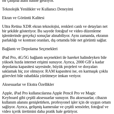
bir çalışma alanı haline getiriyor.
Teknolojik Yenilikler ve Kullanıcı Deneyimi
Ekran ve Görüntü Kalitesi
Ultra Retina XDR ekran teknolojisi, renkleri canlı ve detayları net
bir şekilde gösteriyor. Bu sayede fotoğraf ve video düzenleme
işlemlerinde gerçekçi sonuçlar alınabiliyor. Aynı zamanda, ekranın
parlaklığı ve kontrast oranları, dış ortamda bile net görüntü sağlar.
Bağlantı ve Depolama Seçenekleri
iPad Pro, 4G/5G bağlantı seçenekleri ile hareket halindeyken bile
yüksek hızda internet erişimi sunuyor. Ayrıca, 2000 GB’a kadar
depolama kapasitesi sayesinde, büyük projeleri ve dosyaları
saklamak hiç zor olmuyor. RAM kapasitesi ise, en karmaşık çoklu
görevleri bile rahatlıkla yürütmeye imkan veriyor.
Aksesuarlar ve Ekstra Özellikler
Apple, iPad Pro kullanıcılarına Apple Pencil Pro ve Magic
Keyboard gibi çeşitli aksesuarlar sunuyor. Bu aksesuarlar, cihazın
kullanım alanını genişletirken, profesyonel işler için de uygun ortam
sağlıyor. Ayrıca, gelişmiş kameralar ve çeşitli sensörler, fotoğraf ve
video içerik üretimini daha pratik hale getiriyor.