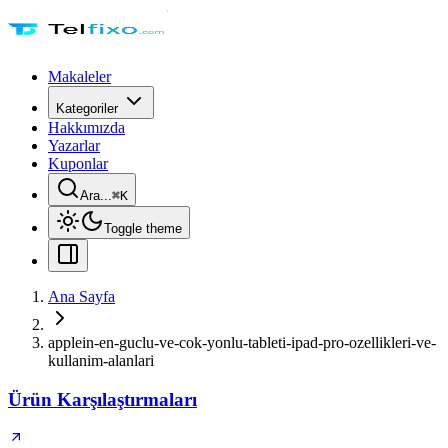
Makaleler
Kategoriler
Hakkımızda
Yazarlar
Kuponlar
Ara...
⌘
K
Toggle theme
Ana Sayfa
applein-en-guclu-ve-cok-yonlu-tableti-ipad-pro-ozellikleri-ve-
kullanim-alanlari
Ürün Karşılaştırmaları