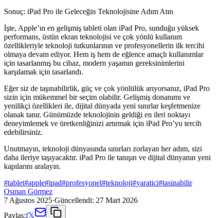
Sonuç: iPad Pro ile Geleceğin Teknolojisine Adım Atın
İşte, Apple’ın en gelişmiş tableti olan iPad Pro, sunduğu yüksek
performans, üstün ekran teknolojisi ve çok yönlü kullanım
özellikleriyle teknoloji tutkunlarının ve profesyonellerin ilk tercihi
olmaya devam ediyor. Hem iş hem de eğlence amaçlı kullanımlar
için tasarlanmış bu cihaz, modern yaşamın gereksinimlerini
karşılamak için tasarlandı.
Eğer siz de taşınabilirlik, güç ve çok yönlülük arıyorsanız, iPad Pro
sizin için mükemmel bir seçim olabilir. Gelişmiş donanımı ve
yenilikçi özellikleri ile, dijital dünyada yeni sınırlar keşfetmenize
olanak tanır. Günümüzde teknolojinin geldiği en ileri noktayı
deneyimlemek ve üretkenliğinizi artırmak için iPad Pro’yu tercih
edebilirsiniz.
Unutmayın, teknoloji dünyasında sınırları zorlayan her adım, sizi
daha ileriye taşıyacaktır. iPad Pro ile tanışın ve dijital dünyanın yeni
kapılarını aralayın.
#
tablet
#
apple
#
ipad
#
profesyonel
#
teknoloji
#
yaratici
#
tasinabilir
Osman Görmez
7 Ağustos 2025
·
Güncellendi:
27 Mart 2026
Paylaş:
f
𝕏