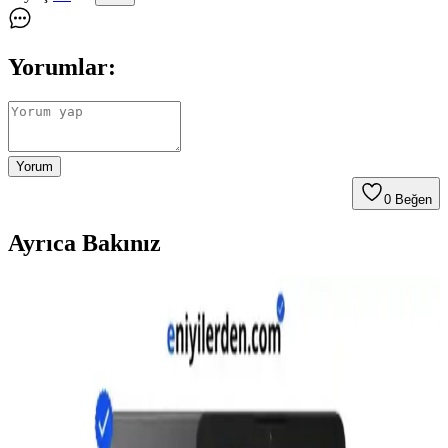
Yorumlar:
Yorum
0
Beğen
Ayrıca Bakınız
Bütçe Dostu Tablet Modelleri: Okuma, İnternet ve
Yayın İçin En Uygun Seçenekler
Okuma, internet ve yayın için uygun fiyatlı tabletler inceleniyor.
Samsung, Lenovo, Amazon Fire, Xiaomi ve Realme modellerinin
özellikleri, avantajları ve kullanım deneyimleri değerlendiriliyor.
Samsung Galaxy Tab S9 Wi-Fi ve depolama