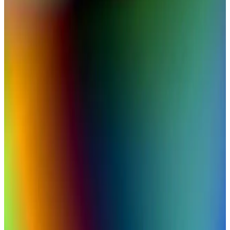
MacBook Air'in yeni M2 çipli modelleri yüksek işlem gücü ve uzun
pil ömrü ile öne çıkıyor. Hafifliği ve gelişmiş grafik performansıyla
çeşitli kullanım alanlarına uygunluk sağlıyor.
Apple M2 İşlemcili MacBook Pro'nun Performans
ve Teknolojik Özellikleri Analizi
Apple'ın M2 işlemcisi, MacBook Pro'nun performansını artırıyor,
yüksek işlem gücü ve enerji verimliliğiyle profesyonel ve günlük
kullanımı yeni seviyelere taşıyor.
MacBook Air M3 Özellikleri ve Teknolojik Yenilikler
Hakkında Kapsamlı Bilgi
Apple'ın yeni MacBook Air M3 modeli, güçlü işlemci, hafif tasarım
ve uzun pil ömrü ile dikkat çekiyor. Günlük ve profesyonel
kullanımda yüksek verimlilik sağlıyor.
MacBook Air M4 ve SSD Boyutları: Teknik
Özellikler ve Performans Değerlendirmesi
MacBook Air M4, küçük entegre SSD'leri ve yüksek
performansıyla öne çıkan hafif ve taşınabilir bir dizüstü bilgisayardır.