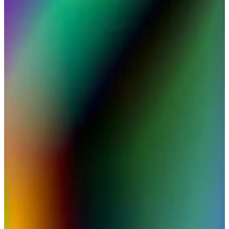
MacBook Air, hafif ve şık tasarımıyla taşınabilirliği artırırken yüksek
performans ve uzun pil ömrü sunar. Günlük kullanım ve seyahatler
için ideal olan bu model, dayanıklı yapısı ve gelişmiş özellikleriyle
öne çıkar.
MacBook Pro M2 16GB RAM ile Yüksek
Performans ve Çoklu Görev Yeteneği
MacBook Pro M2 modeli, 16GB RAM ile yüksek performans ve
çoklu görev desteği sağlayarak profesyonel ve günlük kullanımı
kolaylaştırıyor.
MacBook Air'in Güncel Performans ve Güç
Özellikleri Üzerine Kapsamlı Bir İnceleme
MacBook Air'in yeni M2 çipli modelleri yüksek işlem gücü ve uzun
pil ömrü ile öne çıkıyor. Hafifliği ve gelişmiş grafik performansıyla
çeşitli kullanım alanlarına uygunluk sağlıyor.
Apple M2 İşlemcili MacBook Pro'nun Performans
ve Teknolojik Özellikleri Analizi
Apple'ın M2 işlemcisi, MacBook Pro'nun performansını artırıyor,