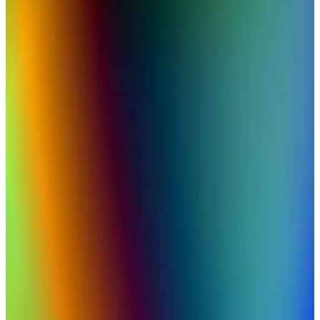
yüksek işlem gücü ve enerji verimliliğiyle profesyonel ve günlük
kullanımı yeni seviyelere taşıyor.
MacBook Air M3 Özellikleri ve Teknolojik Yenilikler
Hakkında Kapsamlı Bilgi
Apple'ın yeni MacBook Air M3 modeli, güçlü işlemci, hafif tasarım
ve uzun pil ömrü ile dikkat çekiyor. Günlük ve profesyonel
kullanımda yüksek verimlilik sağlıyor.
MacBook Air M4 ve SSD Boyutları: Teknik
Özellikler ve Performans Değerlendirmesi
MacBook Air M4, küçük entegre SSD'leri ve yüksek
performansıyla öne çıkan hafif ve taşınabilir bir dizüstü bilgisayardır.
Yeni nesil Apple silikon çipleri ve gelişmiş soğutma sistemiyle
kullanıcıların beklentilerini karşılar.
MacBook Air M4 ve Gelecekteki Modellerin
Özellikleri ve Teknolojik Gelişmeleri
MacBook Air M4, yüksek performans ve taşınabilirlik sunarken
ısınma sorunlarıyla karşılaşabilir. Apple'ın yeni modeli MacBook
Ultra OLED ve dokunmatik ekran özellikleriyle geliyor.