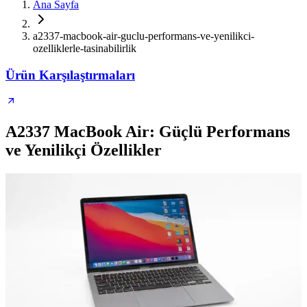
Ana Sayfa
a2337-macbook-air-guclu-performans-ve-yenilikci-
ozelliklerle-tasinabilirlik
Ürün Karşılaştırmaları
A2337 MacBook Air: Güçlü Performans
ve Yenilikçi Özellikler