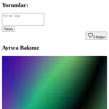
Yorumlar:
Yorum
0
Beğen
Ayrıca Bakınız
MacBook Air için SSD Depolama Seçenekleri ve
Güncel Gelişmeler Hakkında Bilgi
MacBook Air'de SSD depolama seçenekleri, hız, dayanıklılık ve
güncel teknolojik gelişmelerle ilgili detaylar içerir. Bu bilgilerle en
uygun depolama tercihlerini yapabilirsiniz.
MacBook Air’in Hafifliği ve Taşınabilirlik Özellikleri
ile Günlük Kullanımda Avantajlar