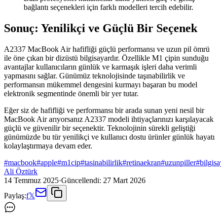
bağlantı seçenekleri için farklı modelleri tercih edebilir.
Sonuç: Yenilikçi ve Güçlü Bir Seçenek
A2337 MacBook Air hafifliği güçlü performansı ve uzun pil ömrü
ile öne çıkan bir dizüstü bilgisayardır. Özellikle M1 çipin sunduğu
avantajlar kullanıcıların günlük ve karmaşık işleri daha verimli
yapmasını sağlar. Günümüz teknolojisinde taşınabilirlik ve
performansın mükemmel dengesini kurmayı başaran bu model
elektronik segmentinde önemli bir yer tutar.
Eğer siz de hafifliği ve performansı bir arada sunan yeni nesil bir
MacBook Air arıyorsanız A2337 modeli ihtiyaçlarınızı karşılayacak
güçlü ve güvenilir bir seçenektir. Teknolojinin sürekli geliştiği
günümüzde bu tür yenilikçi ve kullanıcı dostu ürünler günlük hayatı
kolaylaştırmaya devam eder.
#
macbook
#
apple
#
m1cip
#
tasinabilirlik
#
retinaekran
#
uzunpiller
#
bilgisa
Ali Öztürk
14 Temmuz 2025
·
Güncellendi:
27 Mart 2026
Paylaş:
f
𝕏