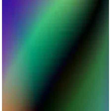
Güncel Gelişmeler Hakkında Bilgi
MacBook Air'de SSD depolama seçenekleri, hız, dayanıklılık ve
güncel teknolojik gelişmelerle ilgili detaylar içerir. Bu bilgilerle en
uygun depolama tercihlerini yapabilirsiniz.
MacBook Air’in Hafifliği ve Taşınabilirlik Özellikleri
ile Günlük Kullanımda Avantajlar
MacBook Air, hafif ve şık tasarımıyla taşınabilirliği artırırken yüksek
performans ve uzun pil ömrü sunar. Günlük kullanım ve seyahatler
için ideal olan bu model, dayanıklı yapısı ve gelişmiş özellikleriyle
öne çıkar.
MacBook Pro M2 16GB RAM ile Yüksek
Performans ve Çoklu Görev Yeteneği
MacBook Pro M2 modeli, 16GB RAM ile yüksek performans ve
çoklu görev desteği sağlayarak profesyonel ve günlük kullanımı
kolaylaştırıyor.
MacBook Air'in Güncel Performans ve Güç
Özellikleri Üzerine Kapsamlı Bir İnceleme