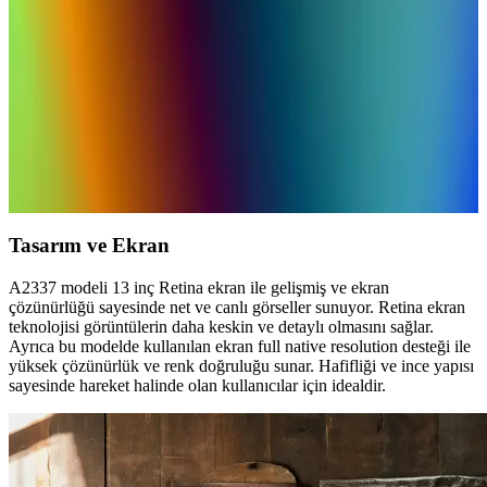
Yeni nesil Apple silikon çipleri ve gelişmiş soğutma sistemiyle
kullanıcıların beklentilerini karşılar.
MacBook Air M4 ve Gelecekteki Modellerin
Özellikleri ve Teknolojik Gelişmeleri
MacBook Air M4, yüksek performans ve taşınabilirlik sunarken
ısınma sorunlarıyla karşılaşabilir. Apple'ın yeni modeli MacBook
Ultra OLED ve dokunmatik ekran özellikleriyle geliyor.
Tasarım ve Ekran
A2337 modeli 13 inç Retina ekran ile gelişmiş ve ekran
çözünürlüğü sayesinde net ve canlı görseller sunuyor. Retina ekran
teknolojisi görüntülerin daha keskin ve detaylı olmasını sağlar.
Ayrıca bu modelde kullanılan ekran full native resolution desteği ile
yüksek çözünürlük ve renk doğruluğu sunar. Hafifliği ve ince yapısı
sayesinde hareket halinde olan kullanıcılar için idealdir.